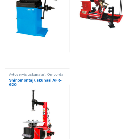
Avtoservis uskunalari
,
Omborda
mavjud uskunalar
Shinomontaj uskunasi AFR-
620