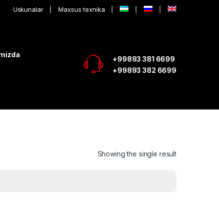
Uskunalar
Maxsus texnika
imizda
+99893 381 6699
+99893 382 6699
Showing the single result