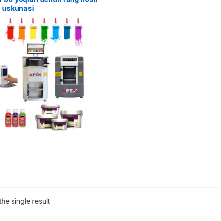
h uskunasi
he single result