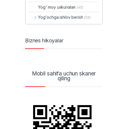
Yog' moy uskunalari
(45)
Yog'ochga ishlov berish
(58)
Biznes hikoyalar
Mobil sahifa uchun skaner
qiling