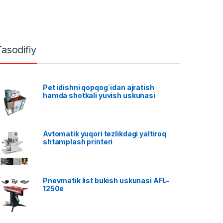
Tasodifiy
Pet idishni qopqog`idan ajratish
hamda shotkali yuvish uskunasi
Avtomatik yuqori tezlikdagi yaltiroq
shtamplash printeri
Pnevmatik list bukish uskunasi AFL-
1250e