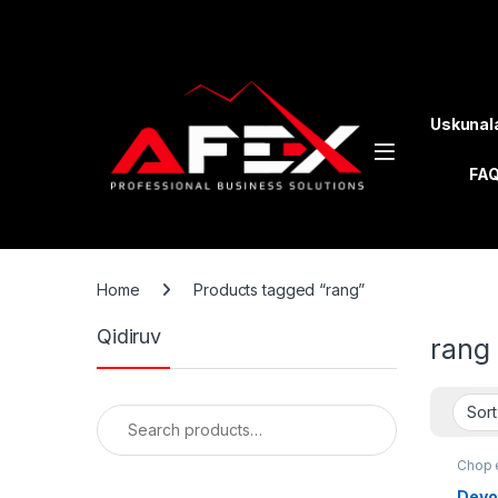
Skip to navigation
Skip to content
Uskunal
FA
Home
Products tagged “rang”
Qidiruv
rang
Search for:
Chop e
Devor