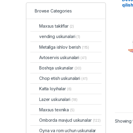
qilis
Browse Categories
Maxsus takliflar
(2)
vending uskunalari
(1)
Metallga ishlov berish
(115)
Avtoservis uskunalari
(41)
Boshqa uskunalar
(30)
Chop etish uskunalari
(41)
Katta loyihalar
(6)
Lazer uskunalari
(18)
Maxsus texnika
(5)
Omborda mavjud uskunalar
(122)
Showing t
Oyna va rom uchun uskunalar