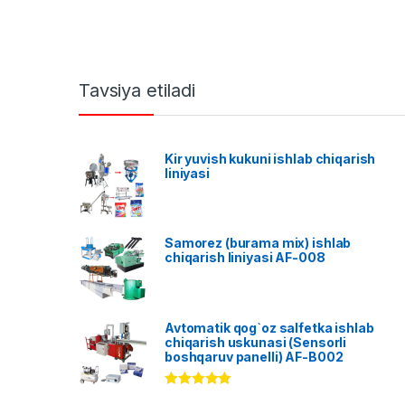
Tavsiya etiladi
Kir yuvish kukuni ishlab chiqarish
liniyasi
Samorez (burama mix) ishlab
chiqarish liniyasi AF-008
Avtomatik qog`oz salfetka ishlab
chiqarish uskunasi (Sensorli
boshqaruv panelli) AF-B002
Rated
5.00