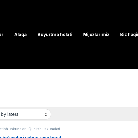
ar
Aloqa
Buyurtma holati
Mijozlarimiz
Biz haq
Q
tish uskunalari
,
Qurilish uskunalari
 bo’yoqlari uchun rang hosil