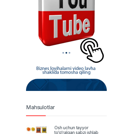
Mahsulotlar
Osh uchun tayyor
to‘g‘ralgan sabzi ishlab