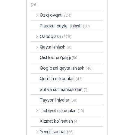
(26)
Oziq ovqat
(224)
Plastikni qayta ishlash
(38)
Qadoqlash
(278)
Qayta ishlash
(9)
Qishloq xo'jaligi
(50)
Qog`ozni qayta ishlash
(40)
Qurilish uskunalari
(42)
Sut va sut mahsulotlari
(1)
Tayyor liniyalar
(68)
Tibbiyot uskunalari
(13)
Xizmat ko`rsatish
(4)
Yengil sanoat
(26)