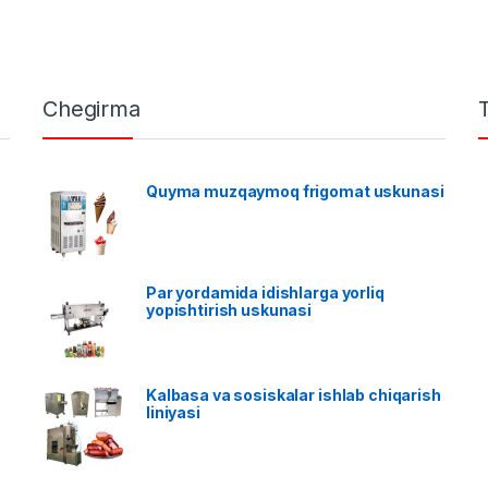
Chegirma
Quyma muzqaymoq frigomat uskunasi
Par yordamida idishlarga yorliq
yopishtirish uskunasi
Kalbasa va sosiskalar ishlab chiqarish
liniyasi