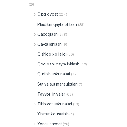
(26)
Oziq ovqat
(224)
Plastikni qayta ishlash
(38)
Qadoqlash
(278)
Qayta ishlash
(9)
Qishloq xo'jaligi
(50)
Qog`ozni qayta ishlash
(40)
Qurilish uskunalari
(42)
Sut va sut mahsulotlari
(1)
Tayyor liniyalar
(68)
Tibbiyot uskunalari
(13)
Xizmat ko`rsatish
(4)
Yengil sanoat
(26)