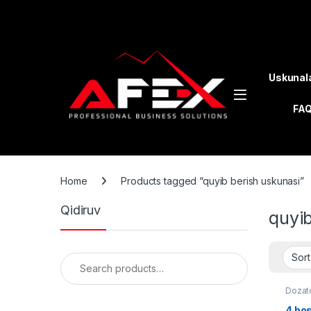
Skip to navigation
Skip to content
Uskunal
FA
Home
Products tagged “quyib berish uskunasi”
Qidiruv
quyib
Search for:
Dozat
4 bos