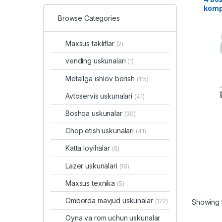
komp
4B
Browse Categories
Maxsus takliflar
(2)
vending uskunalari
(1)
Metallga ishlov berish
(115)
Avtoservis uskunalari
(41)
Boshqa uskunalar
(30)
Chop etish uskunalari
(41)
Katta loyihalar
(6)
Lazer uskunalari
(18)
Maxsus texnika
(5)
Omborda mavjud uskunalar
(122)
Showing t
Oyna va rom uchun uskunalar