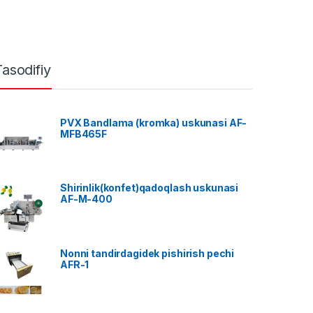
Tasodifiy
PVX Bandlama (kromka) uskunasi AF-
MFB465F
Shirinlik(konfet)qadoqlash uskunasi
AF-M-400
Nonni tandirdagidek pishirish pechi
AFR-1