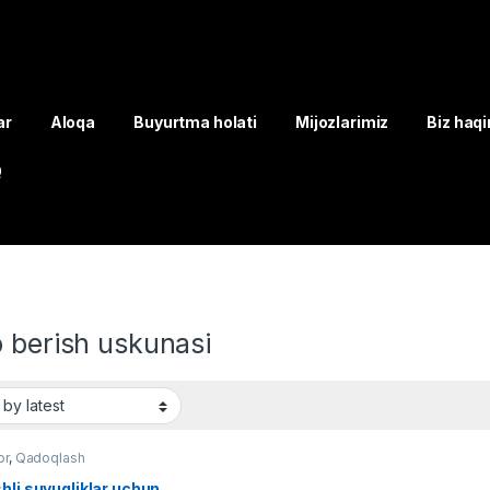
ar
Aloqa
Buyurtma holati
Mijozlarimiz
Biz haq
Q
 berish uskunasi
or
,
Qadoqlash
hli suyuqliklar uchun