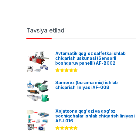
Tavsiya etiladi
Avtomatik qog`oz salfetka ishlab
chiqarish uskunasi (Sensorli
boshqaruv panelli) AF-B002
Rated
5.00
out of 5
Samorez (burama mix) ishlab
chiqarish liniyasi AF-008
Xojatxona qog'ozi va qog'oz
sochiqchalar ishlab chiqarish liniyasi
AF-L016
Rated
5.00