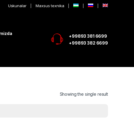
Uskunalar
Maxsus texnika
imizda
+99893 381 6699
+99893 382 6699
Showing the single result