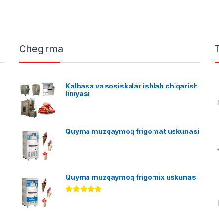
Chegirma
Kalbasa va sosiskalar ishlab chiqarish
liniyasi
Quyma muzqaymoq frigomat uskunasi
Quyma muzqaymoq frigomix uskunasi
Rated
5.00
out of 5