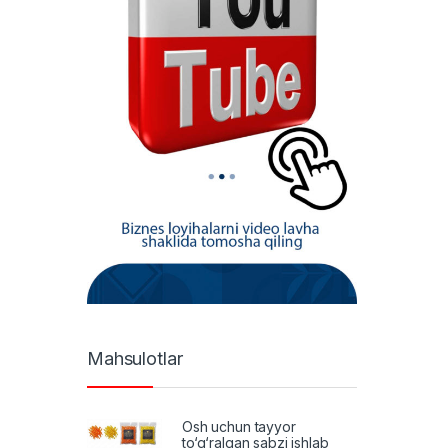
Mahsulotlar
Osh uchun tayyor
to‘g‘ralgan sabzi ishlab