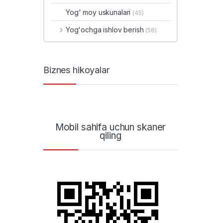
Yog' moy uskunalari
(45)
Yog'ochga ishlov berish
(58)
Biznes hikoyalar
Mobil sahifa uchun skaner
qiling