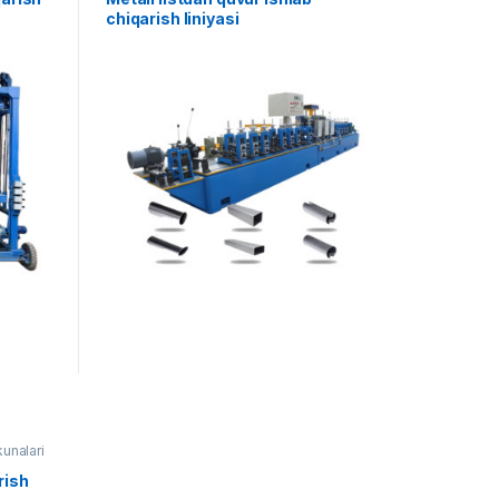
chiqarish liniyasi
kunalari
rish