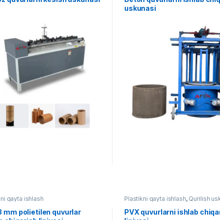
uskunasi
kni qayta ishlash
Plastikni qayta ishlash
,
Qurilish us
 mm polietilen quvurlar
PVX quvurlarni ishlab chiqa