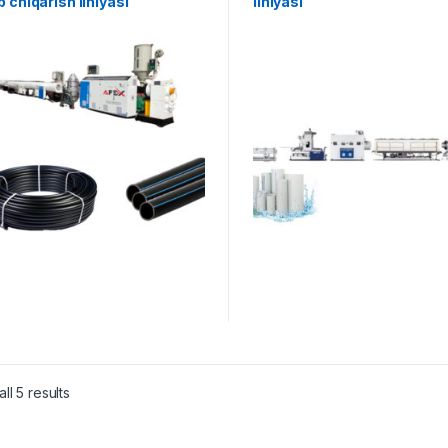
b chiqarish liniyasi
liniyasi
ll 5 results