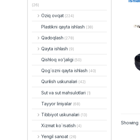
ishla
(26)
Oziq ovqat
(224)
Plastikni qayta ishlash
(38)
Qadoqlash
(278)
Qayta ishlash
(9)
Qishloq xo'jaligi
(50)
Qog`ozni qayta ishlash
(40)
Qurilish uskunalari
(42)
Sut va sut mahsulotlari
(1)
Tayyor liniyalar
(68)
Tibbiyot uskunalari
(13)
Showing a
Xizmat ko`rsatish
(4)
Yengil sanoat
(26)