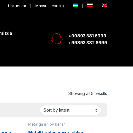
Uskunalar
Maxsus texnika
imizda
+99893 381 6699
+99893 382 6699
Showing all 5 results
Metallga ishlov berish
qarish
Metall listdan quvur ishlab