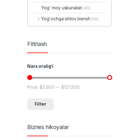
Yog' moy uskunalari
(45)
Yog'ochga ishlov berish
(58)
Filtrlash
Narx oralig’i
Price:
$3,800
—
$127,800
Min price
Max price
Filter
Biznes hikoyalar