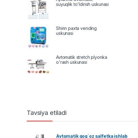
suyuqlik to'ldirish uskunasi
Shirin paxta vending
uskunasi
Avtomatik stretch plyonka
o'rash uskunasi
Tavsiya etiladi
Avtomatik qog`oz salfetka ishlab