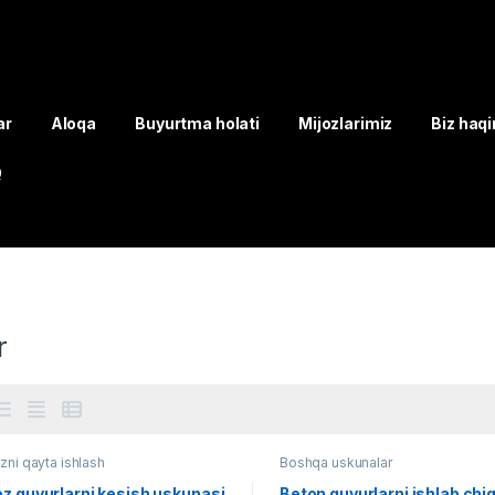
ar
Aloqa
Buyurtma holati
Mijozlarimiz
Biz haq
Q
r
ni qayta ishlash
Boshqa uskunalar
z quvurlarni kesish uskunasi
Beton quvurlarni ishlab chi