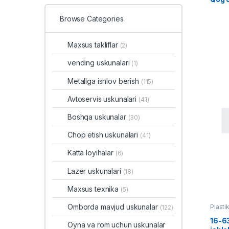
Browse Categories
Maxsus takliflar
(2)
vending uskunalari
(1)
Metallga ishlov berish
(115)
Avtoservis uskunalari
(41)
Boshqa uskunalar
(30)
Chop etish uskunalari
(41)
Katta loyihalar
(6)
Lazer uskunalari
(18)
Maxsus texnika
(5)
Omborda mavjud uskunalar
Plasti
(122)
16-63
Oyna va rom uchun uskunalar