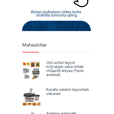
Mahsulotlar
Osh uchun tayyor
to‘g‘ralgan sabzi ishlab
chiqarish liniyasi (Yarim
avtomat)
Kunafa xamirini tayyorlash
uskunasi
Aylanma avtomatik