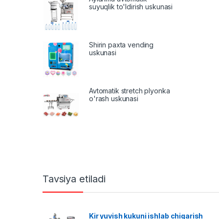
suyuqlik to'ldirish uskunasi
Shirin paxta vending
uskunasi
Avtomatik stretch plyonka
o'rash uskunasi
Tavsiya etiladi
Kir yuvish kukuni ishlab chiqarish