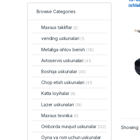
ishla
Browse Categories
Maxsus takliflar
(2)
vending uskunalari
(1)
Metallga ishlov berish
(115)
Avtoservis uskunalari
(41)
Boshqa uskunalar
(30)
Chop etish uskunalari
(41)
Katta loyihalar
(6)
Lazer uskunalari
(18)
Maxsus texnika
(5)
Omborda mavjud uskunalar
(122)
Showing a
Oyna va rom uchun uskunalar