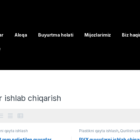
ar
Aloqa
Buyurtma holati
Mijozlarimiz
Biz haq
Q
 ishlab chiqarish
kni qayta ishlash
Plastikni qayta ishlash
,
Qurilish us
 mm polietilen quvurlar
PVX quvurlarni ishlab chiqa