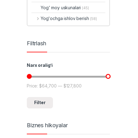
Yog' moy uskunalari
(45)
Yog'ochga ishlov berish
(58)
Filtrlash
Narx oralig’i
Price:
$64,700
—
$127,800
Min price
Max price
Filter
Biznes hikoyalar