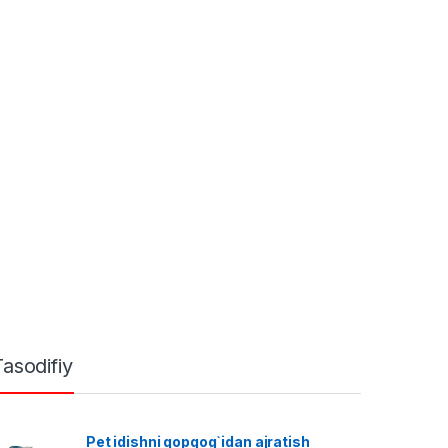
Tasodifiy
Pet idishni qopqog`idan ajratish