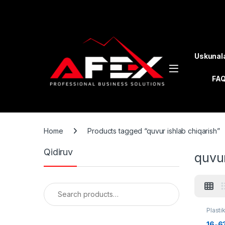
Skip to navigation
Skip to content
Uskunal
FA
Home
Products tagged “quvur ishlab chiqarish”
Qidiruv
quvur
Search for:
Plasti
16-63