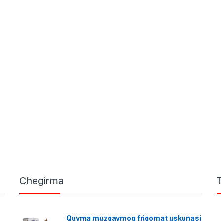
Chegirma
Quyma muzqaymoq frigomat uskunasi