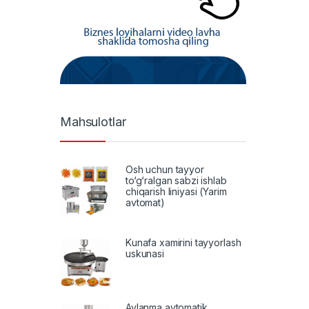
Mahsulotlar
Osh uchun tayyor
to‘g‘ralgan sabzi ishlab
chiqarish liniyasi (Yarim
avtomat)
Kunafa xamirini tayyorlash
uskunasi
Aylanma avtomatik