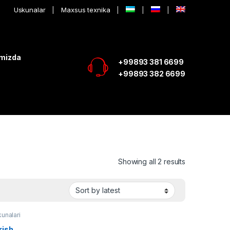
Uskunalar
Maxsus texnika
imizda
+99893 381 6699
+99893 382 6699
Showing all 2 results
kunalari
rish