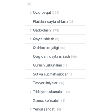
(26)
Oziq ovqat
(224)
Plastikni qayta ishlash
(38)
Qadoqlash
(278)
Qayta ishlash
(9)
Qishloq xo'jaligi
(50)
Qog`ozni qayta ishlash
(40)
Qurilish uskunalari
(42)
Sut va sut mahsulotlari
(1)
Tayyor liniyalar
(68)
Tibbiyot uskunalari
(13)
Xizmat ko`rsatish
(4)
Yengil sanoat
(26)