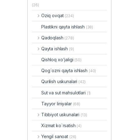
(26)
Oziq ovqat
(224)
Plastikni qayta ishlash
(38)
Qadoqlash
(278)
Qayta ishlash
(9)
Qishloq xo'jaligi
(50)
Qog`ozni qayta ishlash
(40)
Qurilish uskunalari
(42)
Sut va sut mahsulotlari
(1)
Tayyor liniyalar
(68)
Tibbiyot uskunalari
(13)
Xizmat ko`rsatish
(4)
Yengil sanoat
(26)