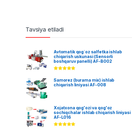
Tavsiya etiladi
Avtomatik qog`oz salfetka ishlab
chiqarish uskunasi (Sensorli
boshqaruv panelli) AF-B002
Rated
5.00
out of 5
Samorez (burama mix) ishlab
chiqarish liniyasi AF-008
Xojatxona qog'ozi va qog'oz
sochiqchalar ishlab chiqarish liniyasi
AF-L016
Rated
5.00