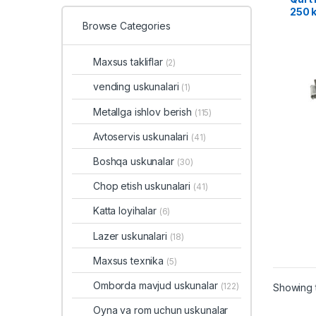
250 
Browse Categories
Maxsus takliflar
(2)
vending uskunalari
(1)
Metallga ishlov berish
(115)
Avtoservis uskunalari
(41)
Boshqa uskunalar
(30)
Chop etish uskunalari
(41)
Katta loyihalar
(6)
Lazer uskunalari
(18)
Maxsus texnika
(5)
Omborda mavjud uskunalar
(122)
Showing t
Oyna va rom uchun uskunalar