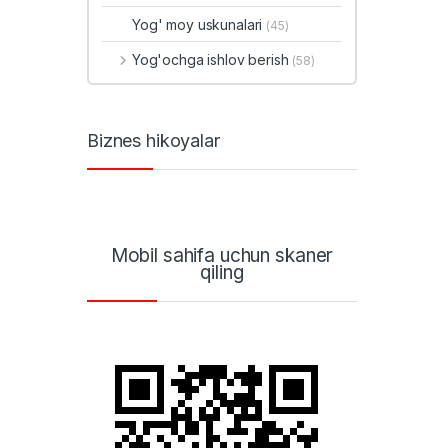
Yog' moy uskunalari
(45)
Yog'ochga ishlov berish
(58)
Biznes hikoyalar
Mobil sahifa uchun skaner
qiling