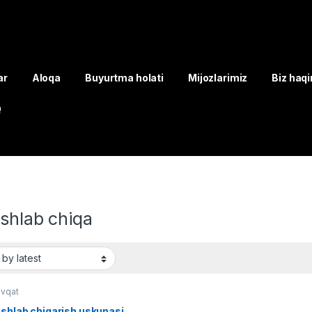
ar
Aloqa
Buyurtma holati
Mijozlarimiz
Biz haq
Q
ishlab chiqa
ovqat
ishlab chiqarish uskunasi