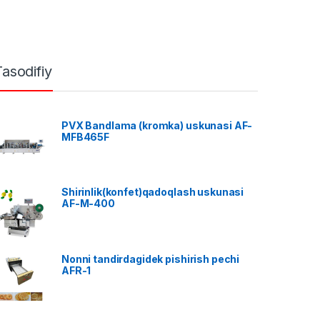
Tasodifiy
PVX Bandlama (kromka) uskunasi AF-
MFB465F
Shirinlik(konfet)qadoqlash uskunasi
AF-M-400
Nonni tandirdagidek pishirish pechi
AFR-1