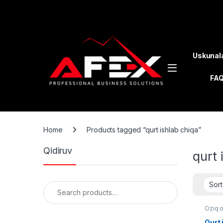
Skip to navigation
Skip to content
Uskunal
FA
Home
Products tagged “qurt ishlab chiqa”
Qidiruv
qurt 
Search for:
Oziq 
Qurt 