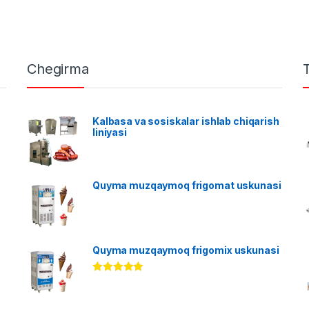
Chegirma
Kalbasa va sosiskalar ishlab chiqarish
liniyasi
Quyma muzqaymoq frigomat uskunasi
Quyma muzqaymoq frigomix uskunasi
Rated
5.00
out of 5