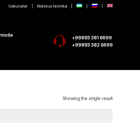
Uskunalar
Maxsus texnika
imizda
+99893 381 6699
+99893 382 6699
Showing the single result