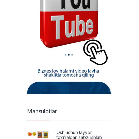
Mahsulotlar
Osh uchun tayyor
to‘g‘ralgan sabzi ishlab