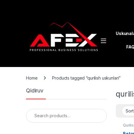
Skip to navigation
Skip to content
Uskunal
FA
Home
Products tagged “qurilish uskunlari”
Qidiruv
quril
Search for:
Qurili
Beton