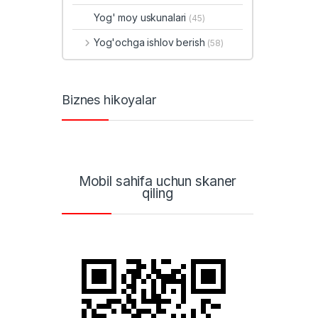
Yog' moy uskunalari
(45)
Yog'ochga ishlov berish
(58)
Biznes hikoyalar
Mobil sahifa uchun skaner
qiling