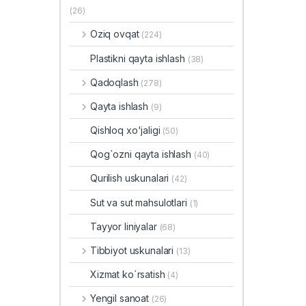
(26)
Oziq ovqat
(224)
Plastikni qayta ishlash
(38)
Qadoqlash
(278)
Qayta ishlash
(9)
Qishloq xo'jaligi
(50)
Qog`ozni qayta ishlash
(40)
Qurilish uskunalari
(42)
Sut va sut mahsulotlari
(1)
Tayyor liniyalar
(68)
Tibbiyot uskunalari
(13)
Xizmat ko`rsatish
(4)
Yengil sanoat
(26)