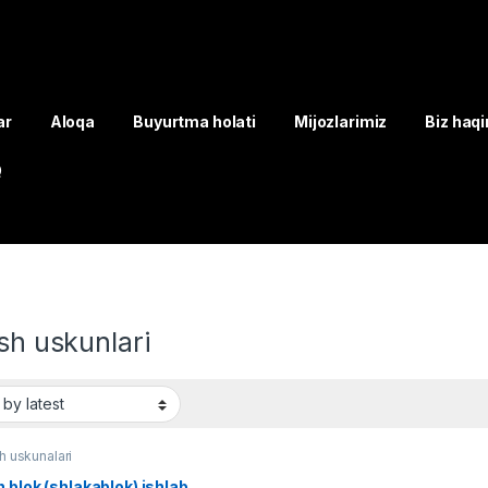
ar
Aloqa
Buyurtma holati
Mijozlarimiz
Biz haq
Q
ish uskunlari
sh uskunalari
 blok (shlakablok) ishlab