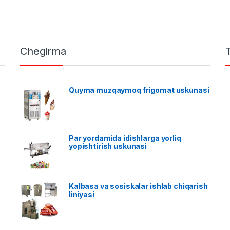
Chegirma
Quyma muzqaymoq frigomat uskunasi
Par yordamida idishlarga yorliq
yopishtirish uskunasi
Kalbasa va sosiskalar ishlab chiqarish
liniyasi