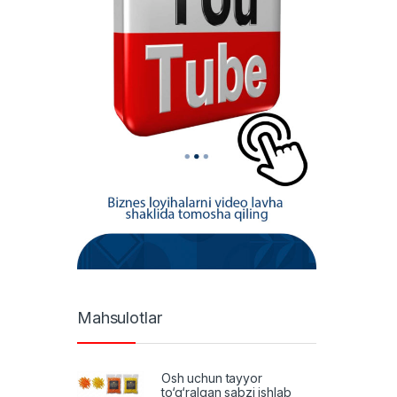
Mahsulotlar
Osh uchun tayyor
to‘g‘ralgan sabzi ishlab