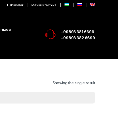
Uskunalar
Maxsus texnika
imizda
+99893 381 6699
+99893 382 6699
Showing the single result