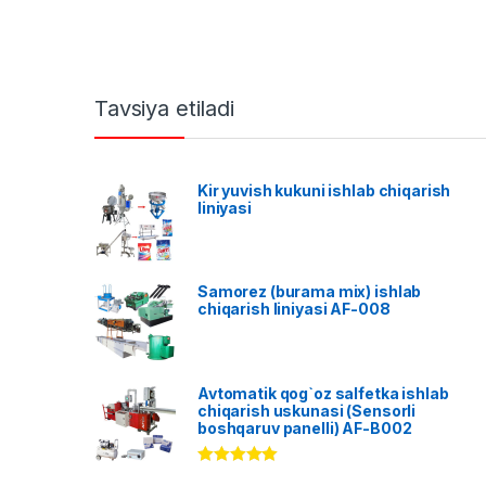
Tavsiya etiladi
Kir yuvish kukuni ishlab chiqarish
liniyasi
Samorez (burama mix) ishlab
chiqarish liniyasi AF-008
Avtomatik qog`oz salfetka ishlab
chiqarish uskunasi (Sensorli
boshqaruv panelli) AF-B002
Rated
5.00