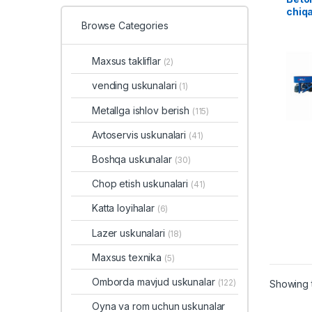
chiqa
Browse Categories
Maxsus takliflar
(2)
vending uskunalari
(1)
Metallga ishlov berish
(115)
Avtoservis uskunalari
(41)
Boshqa uskunalar
(30)
Chop etish uskunalari
(41)
Katta loyihalar
(6)
Lazer uskunalari
(18)
Maxsus texnika
(5)
Omborda mavjud uskunalar
(122)
Showing t
Oyna va rom uchun uskunalar