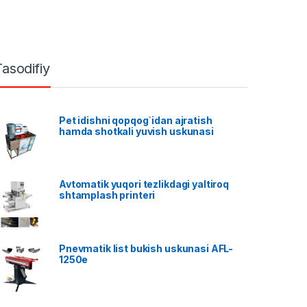
Tasodifiy
Pet idishni qopqog`idan ajratish
hamda shotkali yuvish uskunasi
Avtomatik yuqori tezlikdagi yaltiroq
shtamplash printeri
Pnevmatik list bukish uskunasi AFL-
1250e