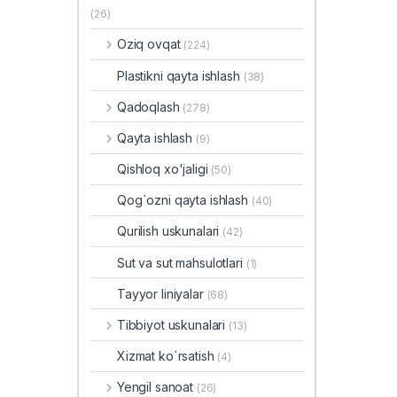
(26)
Oziq ovqat
(224)
Plastikni qayta ishlash
(38)
Qadoqlash
(278)
Qayta ishlash
(9)
Qishloq xo'jaligi
(50)
Qog`ozni qayta ishlash
(40)
Qurilish uskunalari
(42)
Sut va sut mahsulotlari
(1)
Tayyor liniyalar
(68)
Tibbiyot uskunalari
(13)
Xizmat ko`rsatish
(4)
Yengil sanoat
(26)