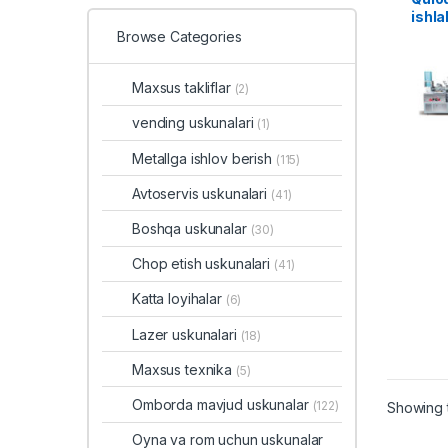
ishla
Browse Categories
Maxsus takliflar
(2)
vending uskunalari
(1)
Metallga ishlov berish
(115)
Avtoservis uskunalari
(41)
Boshqa uskunalar
(30)
Chop etish uskunalari
(41)
Katta loyihalar
(6)
Lazer uskunalari
(18)
Maxsus texnika
(5)
Omborda mavjud uskunalar
(122)
Showing t
Oyna va rom uchun uskunalar