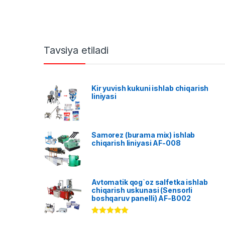
Tavsiya etiladi
Kir yuvish kukuni ishlab chiqarish
liniyasi
Samorez (burama mix) ishlab
chiqarish liniyasi AF-008
Avtomatik qog`oz salfetka ishlab
chiqarish uskunasi (Sensorli
boshqaruv panelli) AF-B002
Rated
5.00