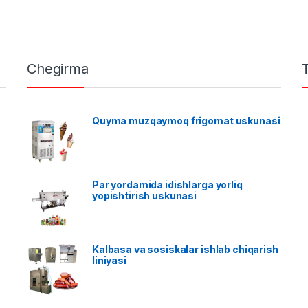
Chegirma
Quyma muzqaymoq frigomat uskunasi
Par yordamida idishlarga yorliq
yopishtirish uskunasi
Kalbasa va sosiskalar ishlab chiqarish
liniyasi