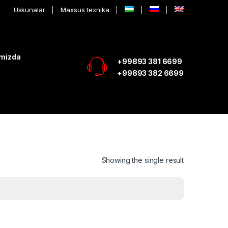
Uskunalar
Maxsus texnika
imizda
+99893 381 6699
+99893 382 6699
Showing the single result