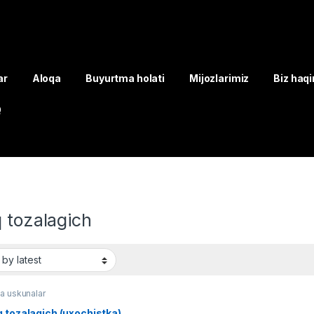
ar
Aloqa
Buyurtma holati
Mijozlarimiz
Biz haq
Q
 tozalagich
a uskunalar
 tozalagich (uxochistka)