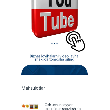
Mahsulotlar
Osh uchun tayyor
to‘g‘ralgan sabzi ishlab