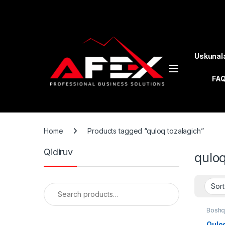
Skip to navigation
Skip to content
Uskunal
FA
Home
Products tagged “quloq tozalagich”
Qidiruv
quloq
Search for:
Boshq
Quloq