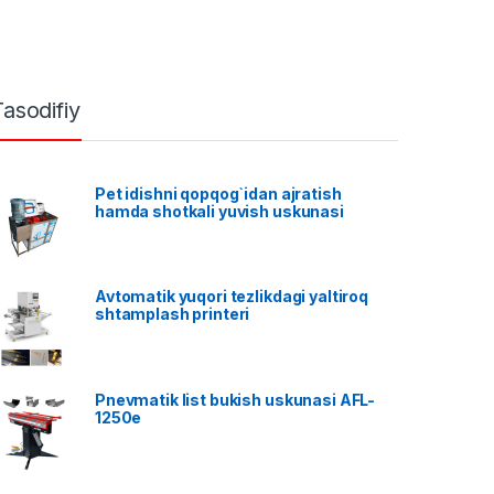
Tasodifiy
Pet idishni qopqog`idan ajratish
hamda shotkali yuvish uskunasi
Avtomatik yuqori tezlikdagi yaltiroq
shtamplash printeri
Pnevmatik list bukish uskunasi AFL-
1250e