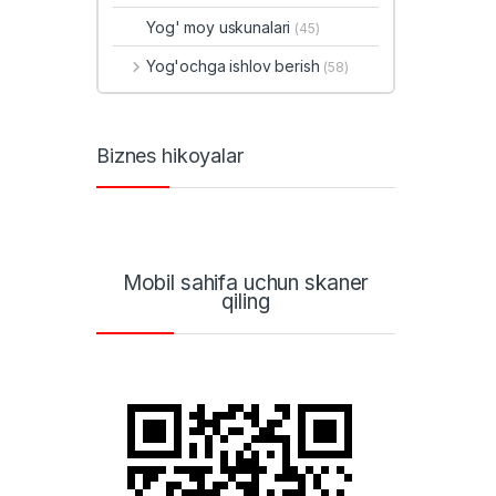
Yog' moy uskunalari
(45)
Yog'ochga ishlov berish
(58)
Biznes hikoyalar
Mobil sahifa uchun skaner
qiling