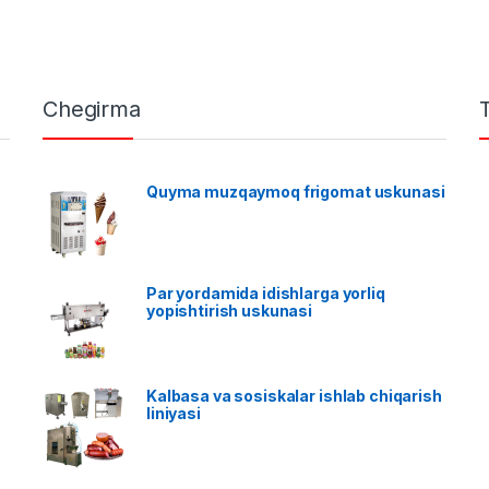
Chegirma
Quyma muzqaymoq frigomat uskunasi
Par yordamida idishlarga yorliq
yopishtirish uskunasi
Kalbasa va sosiskalar ishlab chiqarish
liniyasi