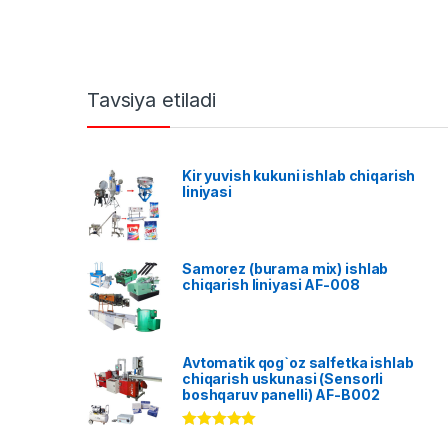
Tavsiya etiladi
Kir yuvish kukuni ishlab chiqarish
liniyasi
Samorez (burama mix) ishlab
chiqarish liniyasi AF-008
Avtomatik qog`oz salfetka ishlab
chiqarish uskunasi (Sensorli
boshqaruv panelli) AF-B002
Rated
5.00