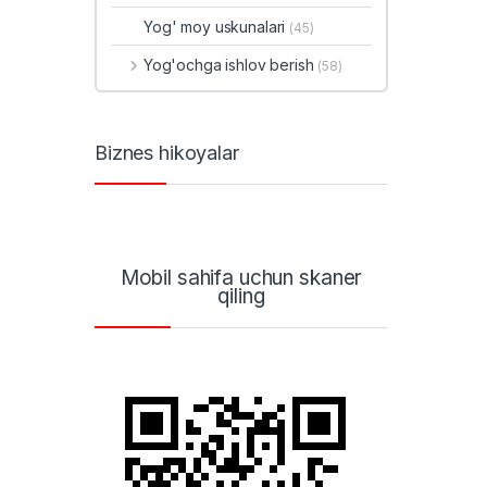
Yog' moy uskunalari
(45)
Yog'ochga ishlov berish
(58)
Biznes hikoyalar
Mobil sahifa uchun skaner
qiling