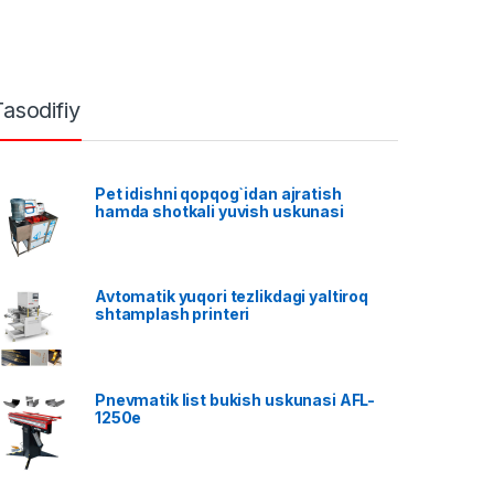
Tasodifiy
Pet idishni qopqog`idan ajratish
hamda shotkali yuvish uskunasi
Avtomatik yuqori tezlikdagi yaltiroq
shtamplash printeri
Pnevmatik list bukish uskunasi AFL-
1250e