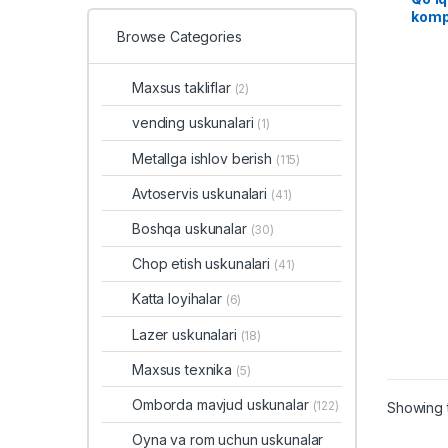
komp
10G
Browse Categories
Maxsus takliflar
(2)
vending uskunalari
(1)
Metallga ishlov berish
(115)
Avtoservis uskunalari
(41)
Boshqa uskunalar
(30)
Chop etish uskunalari
(41)
Katta loyihalar
(6)
Lazer uskunalari
(18)
Maxsus texnika
(5)
Omborda mavjud uskunalar
(122)
Showing t
Oyna va rom uchun uskunalar