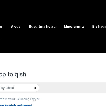
ar
Aloqa
Buyurtma holati
Mijozlarimiz
Biz haq
Q
op to'qish
da mavjud uskunalar
,
Tayyor
ar
,
Yengil sanoat
op to’qish uskunasi