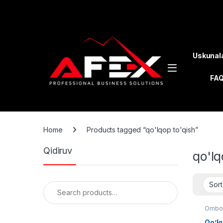
Skip to navigation
Skip to content
Uskunal
FA
Home
Products tagged “qo'lqop to'qish”
Qidiruv
qo'lq
Search for:
Ombor
liniyal
Qo’lq