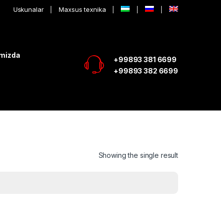
Uskunalar
Maxsus texnika
imizda
+99893 381 6699
+99893 382 6699
Showing the single result