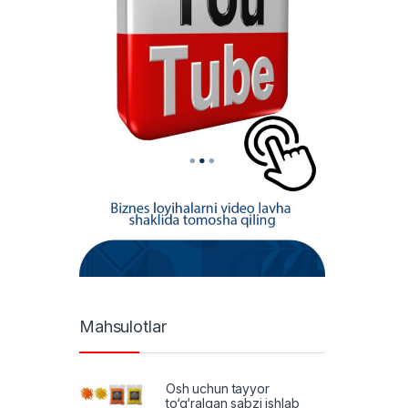
Mahsulotlar
Osh uchun tayyor
to‘g‘ralgan sabzi ishlab