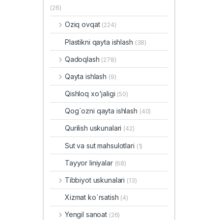
(26)
Oziq ovqat
(224)
Plastikni qayta ishlash
(38)
Qadoqlash
(278)
Qayta ishlash
(9)
Qishloq xo'jaligi
(50)
Qog`ozni qayta ishlash
(40)
Qurilish uskunalari
(42)
Sut va sut mahsulotlari
(1)
Tayyor liniyalar
(68)
Tibbiyot uskunalari
(13)
Xizmat ko`rsatish
(4)
Yengil sanoat
(26)