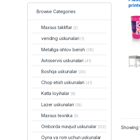
print
Browse Categories
Maxsus takliflar
(2)
vending uskunalari
(1)
Metallga ishlov berish
(115)
Avtoservis uskunalari
(41)
Boshqa uskunalar
(30)
Chop etish uskunalari
(41)
Katta loyihalar
(6)
Lazer uskunalari
(18)
Maxsus texnika
(5)
Omborda mavjud uskunalar
(122)
Showing t
Oyna va rom uchun uskunalar