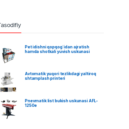
Tasodifiy
Pet idishni qopqog`idan ajratish
hamda shotkali yuvish uskunasi
Avtomatik yuqori tezlikdagi yaltiroq
shtamplash printeri
Pnevmatik list bukish uskunasi AFL-
1250e