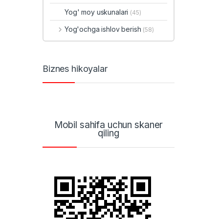
Yog' moy uskunalari
(45)
Yog'ochga ishlov berish
(58)
Biznes hikoyalar
Mobil sahifa uchun skaner
qiling