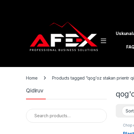
Skip to navigation
Skip to content
Uskunal
FA
Home
Products tagged “qog'oz stakan prientr qi
Qidiruv
qog'o
Search for:
Chop e
Plast