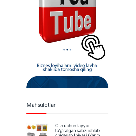
Mahsulotlar
Osh uchun tayyor
to‘g‘ralgan sabzi ishlab
chiqarish liniyasi (Yarim