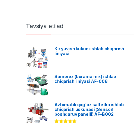
Tavsiya etiladi
Kir yuvish kukuni ishlab chiqarish
liniyasi
Samorez (burama mix) ishlab
chiqarish liniyasi AF-008
Avtomatik qog`oz salfetka ishlab
chiqarish uskunasi (Sensorli
boshqaruv panelli) AF-B002
Rated
5.00
out of 5