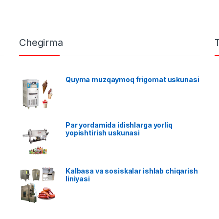
Chegirma
Quyma muzqaymoq frigomat uskunasi
Par yordamida idishlarga yorliq
yopishtirish uskunasi
Kalbasa va sosiskalar ishlab chiqarish
liniyasi