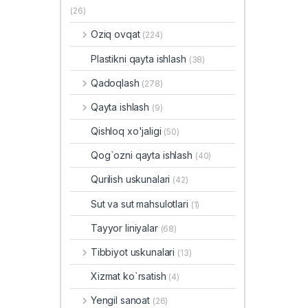
(26)
Oziq ovqat
(224)
Plastikni qayta ishlash
(38)
Qadoqlash
(278)
Qayta ishlash
(9)
Qishloq xo'jaligi
(50)
Qog`ozni qayta ishlash
(40)
Qurilish uskunalari
(42)
Sut va sut mahsulotlari
(1)
Tayyor liniyalar
(68)
Tibbiyot uskunalari
(13)
Xizmat ko`rsatish
(4)
Yengil sanoat
(26)