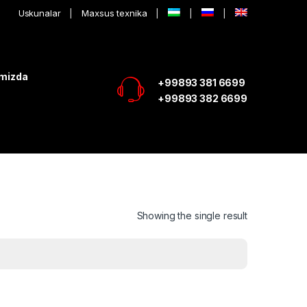
Uskunalar
Maxsus texnika
imizda
+99893 381 6699
+99893 382 6699
Showing the single result