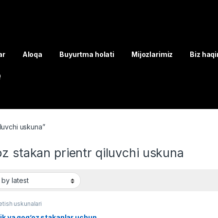
ar
Aloqa
Buyurtma holati
Mijozlarimiz
Biz haq
Q
luvchi uskuna”
z stakan prientr qiluvchi uskuna
tish uskunalari
ik va qog’oz stakanlar uchun