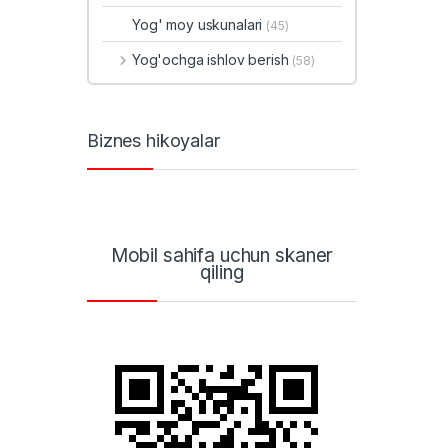
Yog' moy uskunalari
(45)
Yog'ochga ishlov berish
(58)
Biznes hikoyalar
Mobil sahifa uchun skaner
qiling