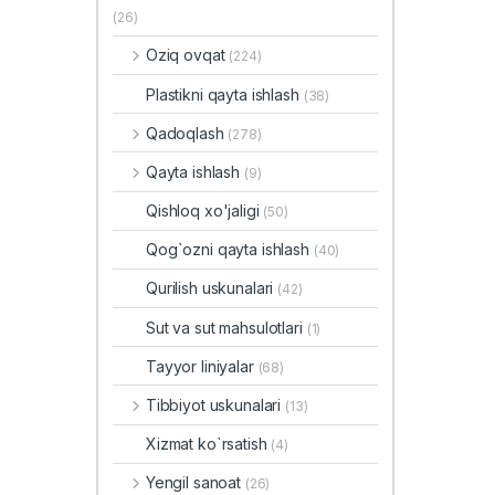
(26)
Oziq ovqat
(224)
Plastikni qayta ishlash
(38)
Qadoqlash
(278)
Qayta ishlash
(9)
Qishloq xo'jaligi
(50)
Qog`ozni qayta ishlash
(40)
Qurilish uskunalari
(42)
Sut va sut mahsulotlari
(1)
Tayyor liniyalar
(68)
Tibbiyot uskunalari
(13)
Xizmat ko`rsatish
(4)
Yengil sanoat
(26)