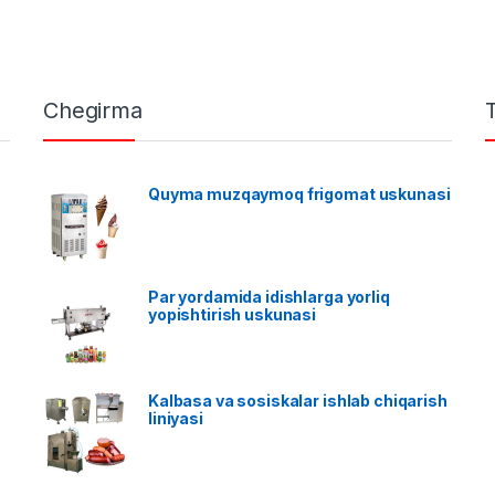
Chegirma
Quyma muzqaymoq frigomat uskunasi
Par yordamida idishlarga yorliq
yopishtirish uskunasi
Kalbasa va sosiskalar ishlab chiqarish
liniyasi