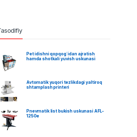
Tasodifiy
Pet idishni qopqog`idan ajratish
hamda shotkali yuvish uskunasi
Avtomatik yuqori tezlikdagi yaltiroq
shtamplash printeri
Pnevmatik list bukish uskunasi AFL-
1250e