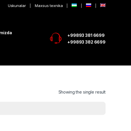
Uskunalar
Maxsus texnika
imizda
+99893 381 6699
+99893 382 6699
Showing the single result