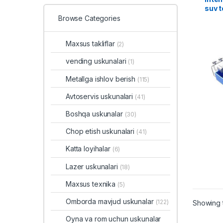
suv 
Browse Categories
Maxsus takliflar
(2)
vending uskunalari
(1)
Metallga ishlov berish
(115)
Avtoservis uskunalari
(41)
Boshqa uskunalar
(30)
Chop etish uskunalari
(41)
Katta loyihalar
(6)
Lazer uskunalari
(18)
Maxsus texnika
(5)
Omborda mavjud uskunalar
(122)
Showing t
Oyna va rom uchun uskunalar