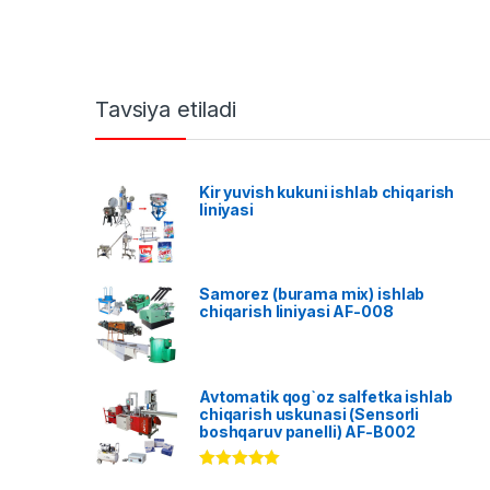
Tavsiya etiladi
Kir yuvish kukuni ishlab chiqarish
liniyasi
Samorez (burama mix) ishlab
chiqarish liniyasi AF-008
Avtomatik qog`oz salfetka ishlab
chiqarish uskunasi (Sensorli
boshqaruv panelli) AF-B002
Rated
5.00