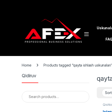
Skip to navigation
Skip to content
Uskunal
FA
Home
Products tagged “qayta ishlash uskunalari
Qidiruv
qayta
Search for:
Qishlo
Inten