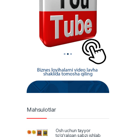
Mahsulotlar
Osh uchun tayyor
to‘g‘ralgan sabzi ishlab