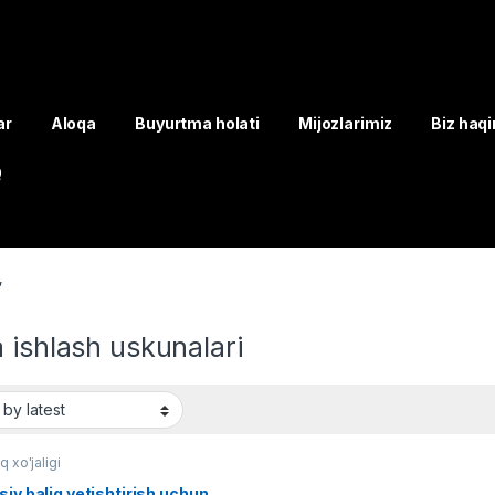
ar
Aloqa
Buyurtma holati
Mijozlarimiz
Biz haq
Q
”
 ishlash uskunalari
q xo'jaligi
siv baliq yetishtirish uchun