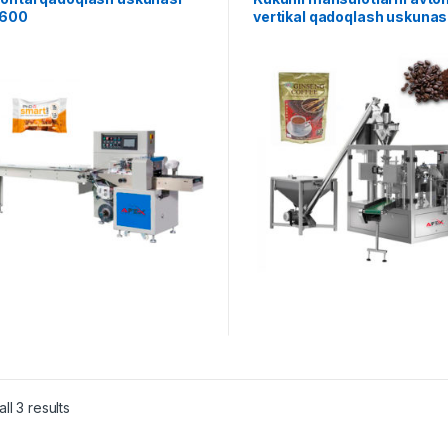
B600
vertikal qadoqlash uskunas
ll 3 results