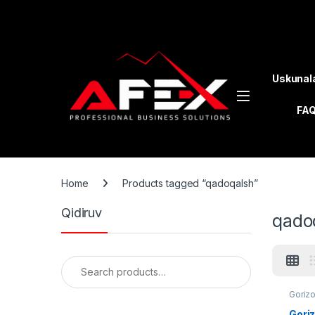
Skip to navigation
Skip to content
Uskunal
FA
Home
Products tagged “qadoqalsh”
Qidiruv
qado
Search for:
Gorizo
Gori