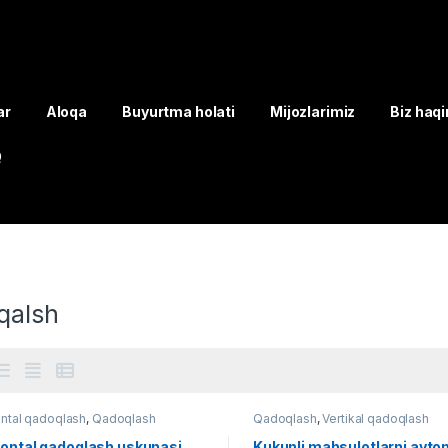
ar
Aloqa
Buyurtma holati
Mijozlarimiz
Biz haq
Q
qalsh
ntal qadoqlash
,
Qadoqlash
Qadoqlash
,
Vertikal qadoqlash
zontal qadoqlash uskunasi
Kukunli mahsulotlarni avto