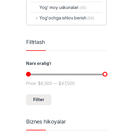
Yog' moy uskunalari
(45)
Yog'ochga ishlov berish
(58)
Filtrlash
Narx oralig’i
Price:
$8,500
—
$47,500
Min price
Max price
Filter
Biznes hikoyalar