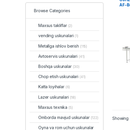
AF-
Browse Categories
Maxsus takliflar
(2)
vending uskunalari
(1)
Metallga ishlov berish
(115)
Avtoservis uskunalari
(41)
Boshqa uskunalar
(30)
Chop etish uskunalari
(41)
Katta loyihalar
(6)
Lazer uskunalari
(18)
Maxsus texnika
(5)
Omborda mavjud uskunalar
(122)
Showing a
Oyna va rom uchun uskunalar