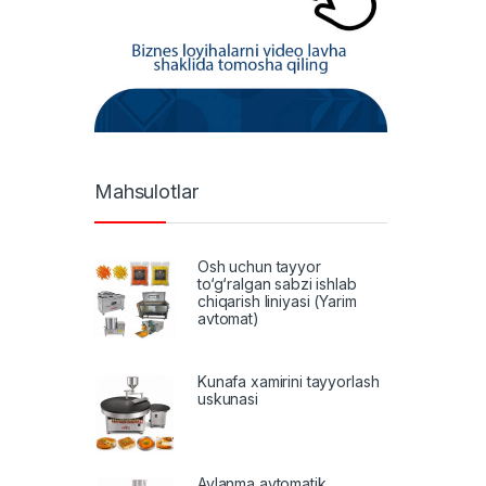
Mahsulotlar
Osh uchun tayyor
to‘g‘ralgan sabzi ishlab
chiqarish liniyasi (Yarim
avtomat)
Kunafa xamirini tayyorlash
uskunasi
Aylanma avtomatik