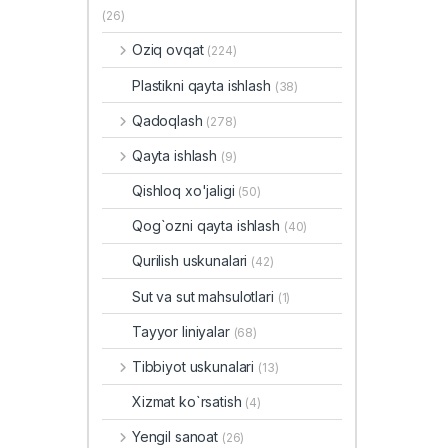
(26)
Oziq ovqat
(224)
Plastikni qayta ishlash
(38)
Qadoqlash
(278)
Qayta ishlash
(9)
Qishloq xo'jaligi
(50)
Qog`ozni qayta ishlash
(40)
Qurilish uskunalari
(42)
Sut va sut mahsulotlari
(1)
Tayyor liniyalar
(68)
Tibbiyot uskunalari
(13)
Xizmat ko`rsatish
(4)
Yengil sanoat
(26)