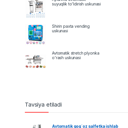
suyuqlik to'ldirish uskunasi
Shirin paxta vending
uskunasi
Avtomatik stretch plyonka
o'rash uskunasi
Tavsiya etiladi
Avtomatik qog`oz salfetka ishlab