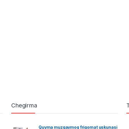
Chegirma
Quyma muzqaymoq frigomat uskunasi