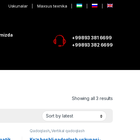
Uskunalar
Maxsus texnika
imizda
+99893 381 6699
+99893 382 6699
Showing all 3 results
Qadoqlash
,
Vertikal qadoqlash
matik
Ko’p boshli qadoqlash uskunasi-