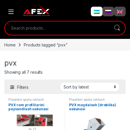
Skip to navigation
Skip to content
Search for:
Home
Products tagged “pvx”
pvx
Showing all 7 results
Filters
Plastikni qayta ishlash
Plastikni qayta ishlash
PVX rom profillarini
PVX maydalash (drobilka)
payvandlash uskunasi
uskunasi