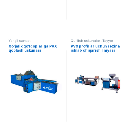
Yengil sanoat
Qurilish uskunalari
,
Tayyor
liniyalar
Xo’jalik qo’lqoplariga PVX
PVX profillar uchun rezina
qoplash uskunasi
ishlab chiqarish liniyasi