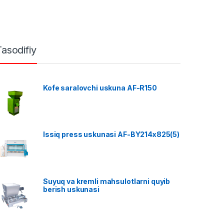
Tasodifiy
Kofe saralovchi uskuna AF-R150
Issiq press uskunasi AF-BY214x825(5)
Suyuq va kremli mahsulotlarni quyib
berish uskunasi