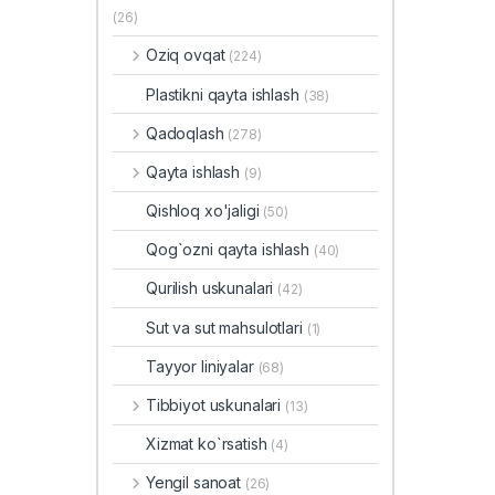
(26)
Oziq ovqat
(224)
Plastikni qayta ishlash
(38)
Qadoqlash
(278)
Qayta ishlash
(9)
Qishloq xo'jaligi
(50)
Qog`ozni qayta ishlash
(40)
Qurilish uskunalari
(42)
Sut va sut mahsulotlari
(1)
Tayyor liniyalar
(68)
Tibbiyot uskunalari
(13)
Xizmat ko`rsatish
(4)
Yengil sanoat
(26)