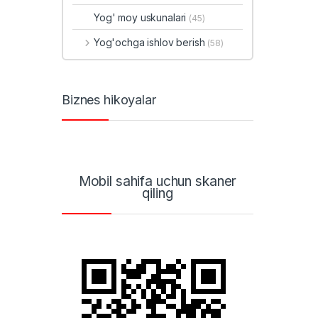
Yog' moy uskunalari
(45)
Yog'ochga ishlov berish
(58)
Biznes hikoyalar
Mobil sahifa uchun skaner
qiling