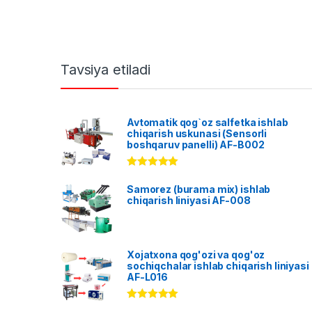
Tavsiya etiladi
Avtomatik qog`oz salfetka ishlab
chiqarish uskunasi (Sensorli
boshqaruv panelli) AF-B002
Rated
5.00
out of 5
Samorez (burama mix) ishlab
chiqarish liniyasi AF-008
Xojatxona qog'ozi va qog'oz
sochiqchalar ishlab chiqarish liniyasi
AF-L016
Rated
5.00