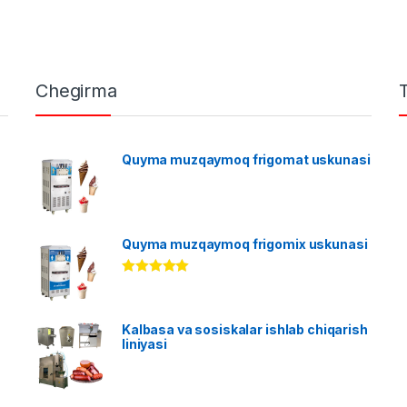
Chegirma
Quyma muzqaymoq frigomat uskunasi
Quyma muzqaymoq frigomix uskunasi
Rated
5.00
out of 5
Kalbasa va sosiskalar ishlab chiqarish
liniyasi