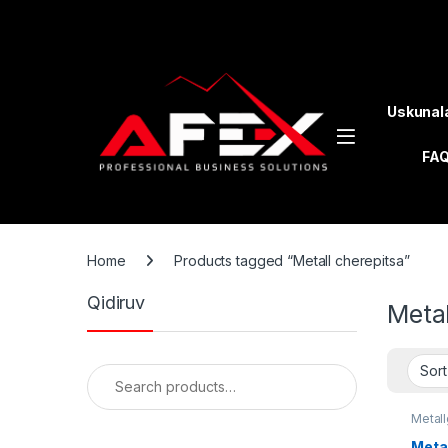
Skip to navigation
Skip to content
Uskunal
FA
Home
Products tagged “Metall cherepitsa”
Qidiruv
Metal
Search for:
Metall
Metal