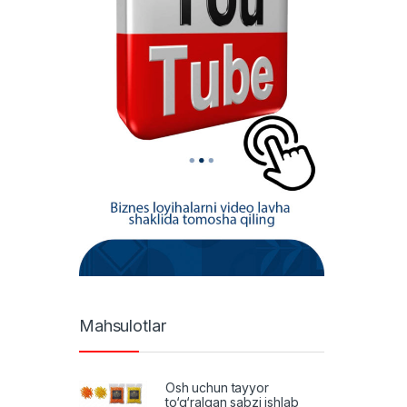
Mahsulotlar
Osh uchun tayyor
to‘g‘ralgan sabzi ishlab