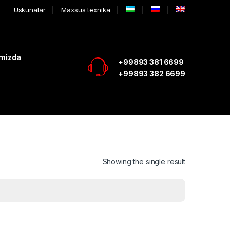
Uskunalar
Maxsus texnika
imizda
+99893 381 6699
+99893 382 6699
Showing the single result