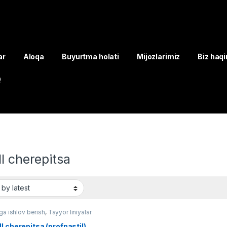
ar
Aloqa
Buyurtma holati
Mijozlarimiz
Biz haq
Q
l cherepitsa
ga ishlov berish
,
Tayyor liniyalar
l cherepitsa (profnastil)