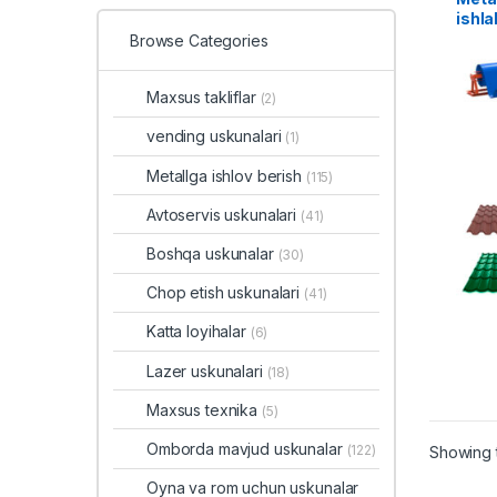
ishla
Browse Categories
Maxsus takliflar
(2)
vending uskunalari
(1)
Metallga ishlov berish
(115)
Avtoservis uskunalari
(41)
Boshqa uskunalar
(30)
Chop etish uskunalari
(41)
Katta loyihalar
(6)
Lazer uskunalari
(18)
Maxsus texnika
(5)
Omborda mavjud uskunalar
(122)
Showing t
Oyna va rom uchun uskunalar