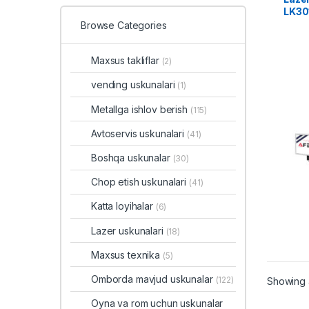
LK30
Browse Categories
Maxsus takliflar
(2)
vending uskunalari
(1)
Metallga ishlov berish
(115)
Avtoservis uskunalari
(41)
Boshqa uskunalar
(30)
Chop etish uskunalari
(41)
Katta loyihalar
(6)
Lazer uskunalari
(18)
Maxsus texnika
(5)
Omborda mavjud uskunalar
(122)
Showing a
Oyna va rom uchun uskunalar