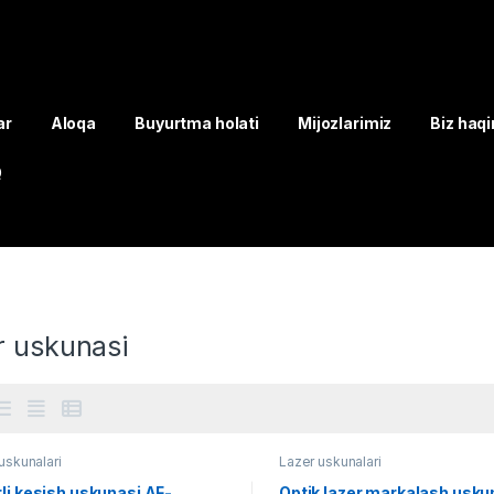
ar
Aloqa
Buyurtma holati
Mijozlarimiz
Biz haq
Q
r uskunasi
uskunalari
Lazer uskunalari
li kesish uskunasi AF-
Optik lazer markalash usku