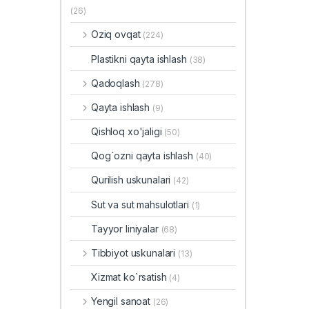
(26)
Oziq ovqat
(224)
Plastikni qayta ishlash
(38)
Qadoqlash
(278)
Qayta ishlash
(9)
Qishloq xo'jaligi
(50)
Qog`ozni qayta ishlash
(40)
Qurilish uskunalari
(42)
Sut va sut mahsulotlari
(1)
Tayyor liniyalar
(68)
Tibbiyot uskunalari
(13)
Xizmat ko`rsatish
(4)
Yengil sanoat
(26)