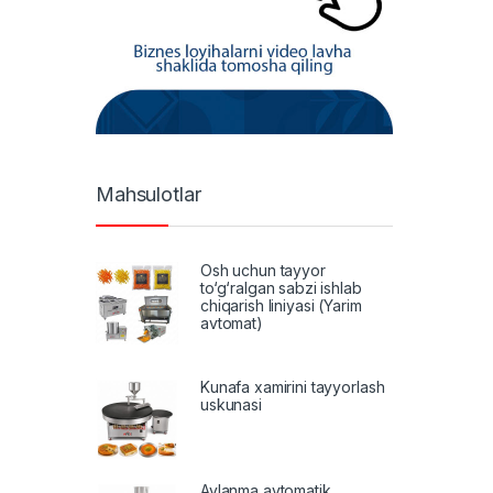
Mahsulotlar
Osh uchun tayyor
to‘g‘ralgan sabzi ishlab
chiqarish liniyasi (Yarim
avtomat)
Kunafa xamirini tayyorlash
uskunasi
Aylanma avtomatik