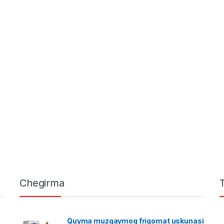
Chegirma
Quyma muzqaymoq frigomat uskunasi