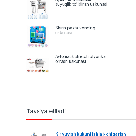
suyuqlik to'ldirish uskunasi
Shirin paxta vending
uskunasi
Avtomatik stretch plyonka
o'rash uskunasi
Tavsiya etiladi
Kir yuvish kukuni ishlab chiqarish