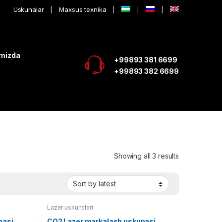
Uskunalar
Maxsus texnika
imizda
+99893 381 6699
+99893 382 6699
Showing all 3 results
Lazer uskunalari
nasi
CO2 Lazer markalash uskunasi