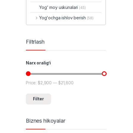
Yog' moy uskunalari
(45)
Yog'ochga ishlov berish
(58)
Filtrlash
Narx oralig’i
Price:
$2,900
—
$21,800
Min price
Max price
Filter
Biznes hikoyalar