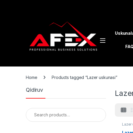
Skip to navigation
Skip to content
Uskunal
FA
Home
Products tagged “Lazer uskunasi”
Qidiruv
Laze
Search for:
Lazer 
Lazer