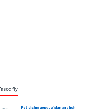
Tasodifiy
Pet idishni qopqog`idan ajratish