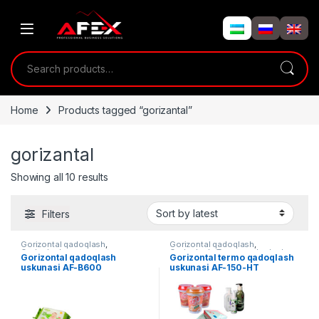
Skip to navigation
Skip to content
Search for:
Home
Products tagged “gorizantal”
gorizantal
Showing all 10 results
Filters
Gorizontal qadoqlash
,
Gorizontal qadoqlash
,
Qadoqlash
Qadoqlash
,
Termo qadoqlash
Gorizontal qadoqlash
Gorizontal termo qadoqlash
uskunasi AF-B600
uskunasi AF-150-HT