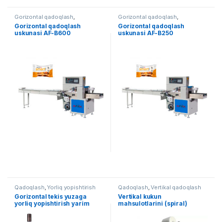
Gorizontal qadoqlash
,
Gorizontal qadoqlash
,
Qadoqlash
Qadoqlash
Gorizontal qadoqlash
Gorizontal qadoqlash
uskunasi AF-B600
uskunasi AF-B250
Qadoqlash
,
Yorliq yopishtirish
Qadoqlash
,
Vertikal qadoqlash
Gorizontal tekis yuzaga
Vertikal kukun
yorliq yopishtirish yarim
mahsulotlarini (spiral)
avtomat uskunasi
avtomat qadoqlash uskunasi