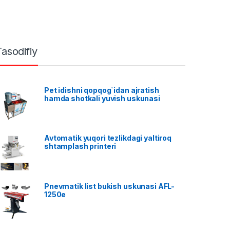
Tasodifiy
Pet idishni qopqog`idan ajratish
hamda shotkali yuvish uskunasi
Avtomatik yuqori tezlikdagi yaltiroq
shtamplash printeri
Pnevmatik list bukish uskunasi AFL-
1250e