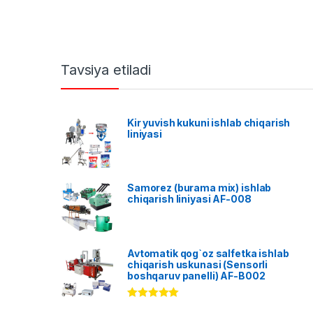
Tavsiya etiladi
Kir yuvish kukuni ishlab chiqarish
liniyasi
Samorez (burama mix) ishlab
chiqarish liniyasi AF-008
Avtomatik qog`oz salfetka ishlab
chiqarish uskunasi (Sensorli
boshqaruv panelli) AF-B002
Rated
5.00