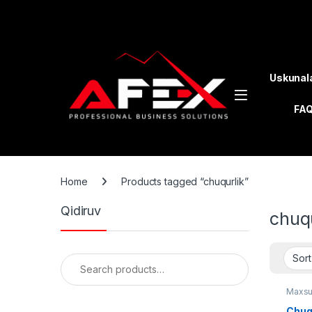
Skip to navigation
Skip to content
Uskunal
FA
Home
Products tagged “chuqurlik”
Qidiruv
chuqu
Search for:
Maxsu
Chuq