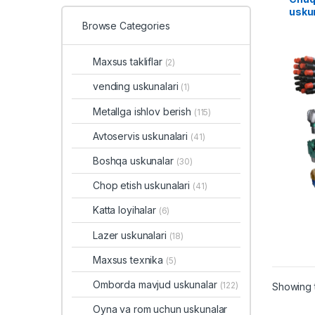
usku
Browse Categories
Maxsus takliflar
(2)
vending uskunalari
(1)
Metallga ishlov berish
(115)
Avtoservis uskunalari
(41)
Boshqa uskunalar
(30)
Chop etish uskunalari
(41)
Katta loyihalar
(6)
Lazer uskunalari
(18)
Maxsus texnika
(5)
Omborda mavjud uskunalar
(122)
Showing t
Oyna va rom uchun uskunalar