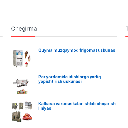
Chegirma
Quyma muzqaymoq frigomat uskunasi
Par yordamida idishlarga yorliq
yopishtirish uskunasi
Kalbasa va sosiskalar ishlab chiqarish
liniyasi