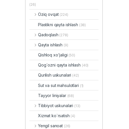
(26)
Oziq ovqat
(224)
Plastikni qayta ishlash
(38)
Qadoqlash
(278)
Qayta ishlash
(9)
Qishloq xo'jaligi
(50)
Qog`ozni qayta ishlash
(40)
Qurilish uskunalari
(42)
Sut va sut mahsulotlari
(1)
Tayyor liniyalar
(68)
Tibbiyot uskunalari
(13)
Xizmat ko`rsatish
(4)
Yengil sanoat
(26)