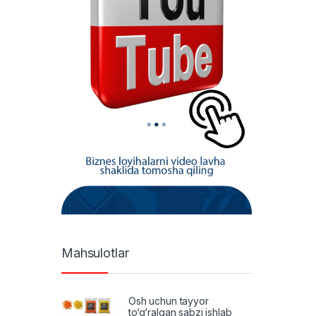
Mahsulotlar
Osh uchun tayyor
to‘g‘ralgan sabzi ishlab