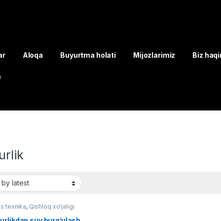
ar
Aloqa
Buyurtma holati
Mijozlarimiz
Biz haq
Q
rlik
s texnika
,
Qishloq xo'jaligi
urlikdan suv burg’ulash