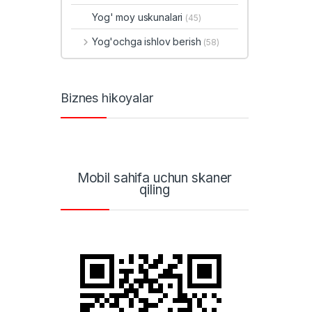
Yog' moy uskunalari
(45)
Yog'ochga ishlov berish
(58)
Biznes hikoyalar
Mobil sahifa uchun skaner
qiling