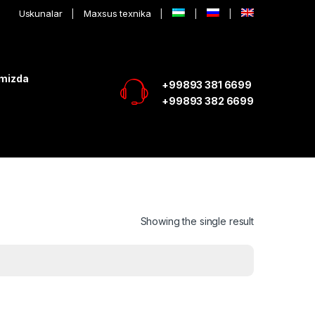
Uskunalar
Maxsus texnika
imizda
+99893 381 6699
+99893 382 6699
Showing the single result