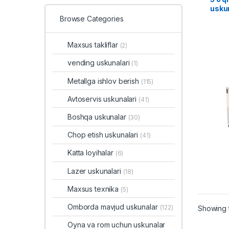
usku
Browse Categories
Maxsus takliflar
(2)
vending uskunalari
(1)
Metallga ishlov berish
(115)
Avtoservis uskunalari
(41)
Boshqa uskunalar
(30)
Chop etish uskunalari
(41)
Katta loyihalar
(6)
Lazer uskunalari
(18)
Maxsus texnika
(5)
Omborda mavjud uskunalar
(122)
Showing t
Oyna va rom uchun uskunalar