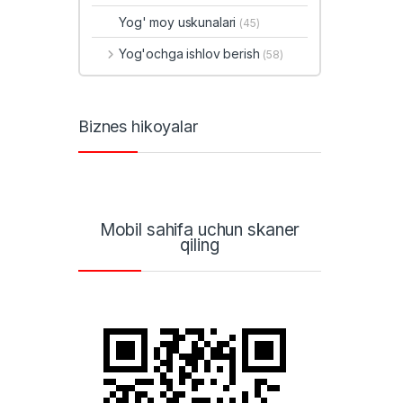
Yog' moy uskunalari
(45)
Yog'ochga ishlov berish
(58)
Biznes hikoyalar
Mobil sahifa uchun skaner
qiling