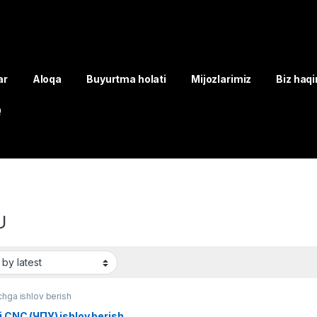
ar
Aloqa
Buyurtma holati
Mijozlarimiz
Biz haq
Q
U
hga ishlov berish
li CNC (ЧПУ) ishlov berish