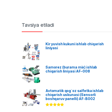
Tavsiya etiladi
Kir yuvish kukuni ishlab chiqarish
liniyasi
Samorez (burama mix) ishlab
chiqarish liniyasi AF-008
Avtomatik qog`oz salfetka ishlab
chiqarish uskunasi (Sensorli
boshqaruv panelli) AF-B002
Rated
5.00