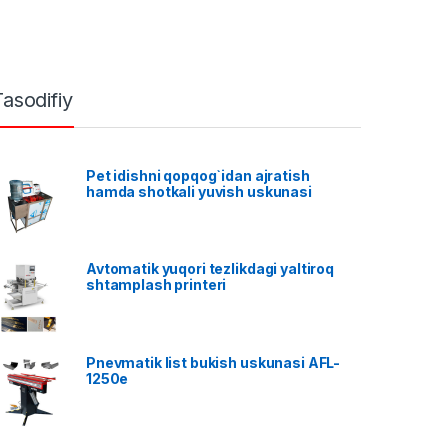
Tasodifiy
Pet idishni qopqog`idan ajratish
hamda shotkali yuvish uskunasi
Avtomatik yuqori tezlikdagi yaltiroq
shtamplash printeri
Pnevmatik list bukish uskunasi AFL-
1250e