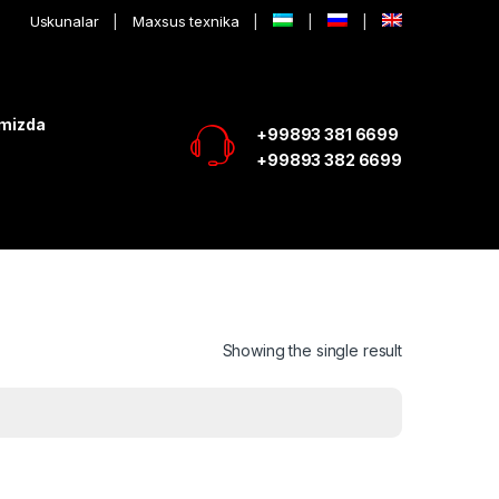
Uskunalar
Maxsus texnika
imizda
+99893 381 6699
+99893 382 6699
Showing the single result