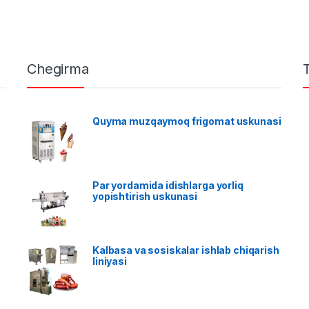
Chegirma
Quyma muzqaymoq frigomat uskunasi
Par yordamida idishlarga yorliq
yopishtirish uskunasi
Kalbasa va sosiskalar ishlab chiqarish
liniyasi