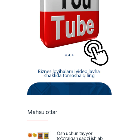
Mahsulotlar
Osh uchun tayyor
to‘g‘ralgan sabzi ishlab