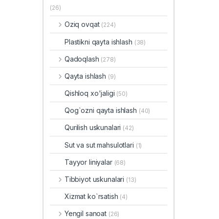
(26)
Oziq ovqat
(224)
Plastikni qayta ishlash
(38)
Qadoqlash
(278)
Qayta ishlash
(9)
Qishloq xo'jaligi
(50)
Qog`ozni qayta ishlash
(40)
Qurilish uskunalari
(42)
Sut va sut mahsulotlari
(1)
Tayyor liniyalar
(68)
Tibbiyot uskunalari
(13)
Xizmat ko`rsatish
(4)
Yengil sanoat
(26)