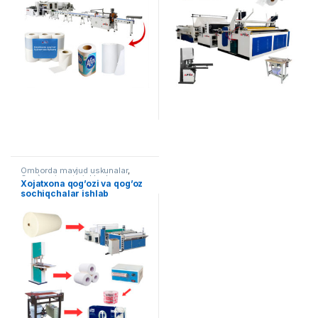
Omborda mavjud uskunalar
,
Qog`ozni qayta ishlash
Xojatxona qog’ozi va qog’oz
sochiqchalar ishlab
chiqarish liniyasi AF-L016