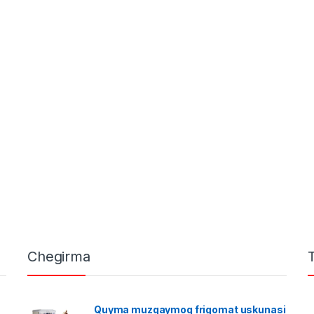
Chegirma
Quyma muzqaymoq frigomat uskunasi