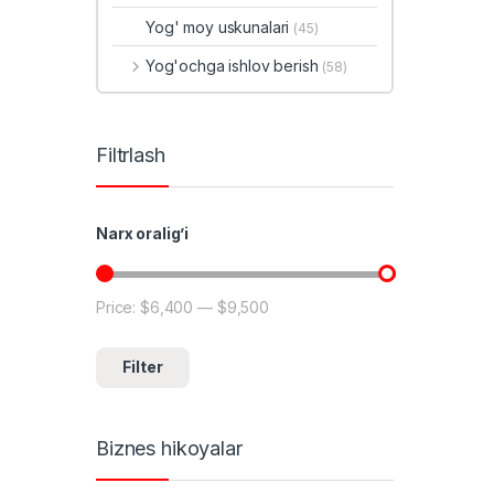
Yog' moy uskunalari
(45)
Yog'ochga ishlov berish
(58)
Filtrlash
Narx oralig’i
Price:
$6,400
—
$9,500
Min price
Max price
Filter
Biznes hikoyalar