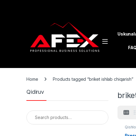
Skip to navigation
Skip to content
Uskunal
FA
Home
Products tagged “briket ishlab chiqarish”
Qidiruv
brike
Search for:
Qishlo
Press