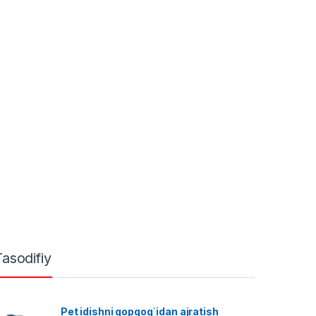
Tasodifiy
Pet idishni qopqog`idan ajratish