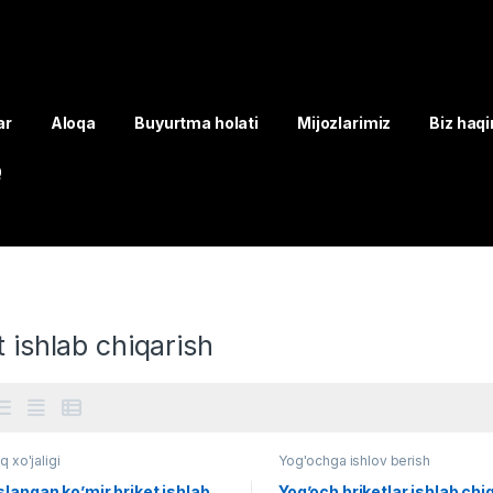
ar
Aloqa
Buyurtma holati
Mijozlarimiz
Biz haq
Q
t ishlab chiqarish
q xo'jaligi
Yog'ochga ishlov berish
langan ko’mir briket ishlab
Yog’och briketlar ishlab chi