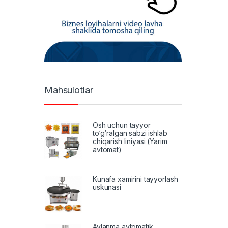
Mahsulotlar
Osh uchun tayyor
to‘g‘ralgan sabzi ishlab
chiqarish liniyasi (Yarim
avtomat)
Kunafa xamirini tayyorlash
uskunasi
Aylanma avtomatik