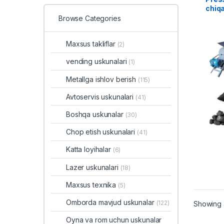
chiqa
Browse Categories
Maxsus takliflar
(2)
vending uskunalari
(1)
Metallga ishlov berish
(115)
Avtoservis uskunalari
(41)
Boshqa uskunalar
(30)
Chop etish uskunalari
(41)
Katta loyihalar
(6)
Lazer uskunalari
(18)
Maxsus texnika
(5)
Omborda mavjud uskunalar
(122)
Showing a
Oyna va rom uchun uskunalar