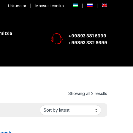
Uskunalar
Maxsus texnika
imizda
+99893 381 6699
+99893 382 6699
Showing all 2 results
qarish