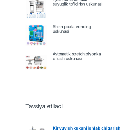
suyuqlik to'ldirish uskunasi
Shirin paxta vending
uskunasi
Avtomatik stretch plyonka
o'rash uskunasi
Tavsiya etiladi
Kir yuvish kukuni ishlab chiqarish