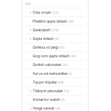
(26)
Oziq ovqat
(224)
Plastikni qayta ishlash
(38)
Qadoqlash
(278)
Qayta ishlash
(9)
Qishloq xo'jaligi
(50)
Qog`ozni qayta ishlash
(40)
Qurilish uskunalari
(42)
Sut va sut mahsulotlari
(1)
Tayyor liniyalar
(68)
Tibbiyot uskunalari
(13)
Xizmat ko`rsatish
(4)
Yengil sanoat
(26)