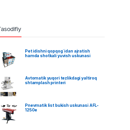
Tasodifiy
Pet idishni qopqog`idan ajratish
hamda shotkali yuvish uskunasi
Avtomatik yuqori tezlikdagi yaltiroq
shtamplash printeri
Pnevmatik list bukish uskunasi AFL-
1250e