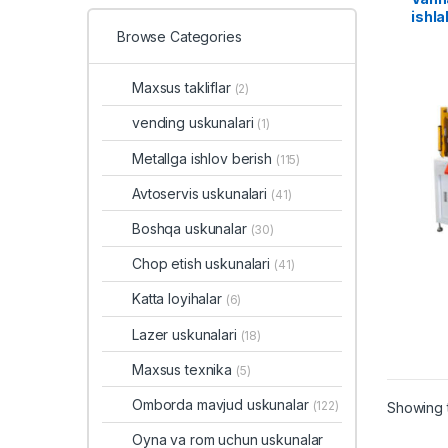
ishla
Browse Categories
Maxsus takliflar
(2)
vending uskunalari
(1)
Metallga ishlov berish
(115)
Avtoservis uskunalari
(41)
Boshqa uskunalar
(30)
Chop etish uskunalari
(41)
Katta loyihalar
(6)
Lazer uskunalari
(18)
Maxsus texnika
(5)
Omborda mavjud uskunalar
(122)
Showing t
Oyna va rom uchun uskunalar