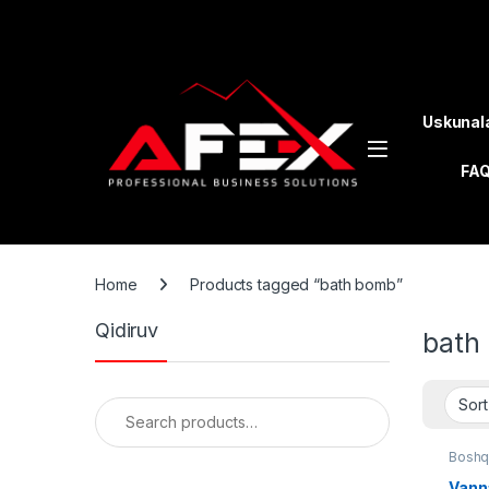
Skip to navigation
Skip to content
Uskunal
FA
Home
Products tagged “bath bomb”
Qidiruv
bath
Search for:
Boshq
Vann