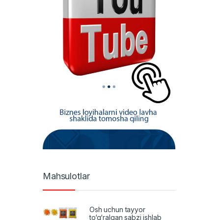
Mahsulotlar
Osh uchun tayyor
to‘g‘ralgan sabzi ishlab