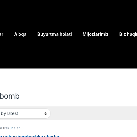
ar
Aloqa
Buyurtma holati
Mijozlarimiz
Biz haq
Q
 bomb
a uskunalar
a uchun bombochka sharlar