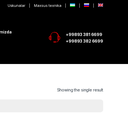
Uskunalar
Maxsus texnika
imizda
+99893 381 6699
+99893 382 6699
Showing the single result