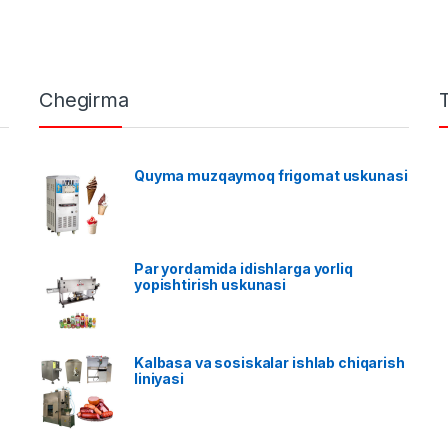
Chegirma
Quyma muzqaymoq frigomat uskunasi
Par yordamida idishlarga yorliq
yopishtirish uskunasi
Kalbasa va sosiskalar ishlab chiqarish
liniyasi