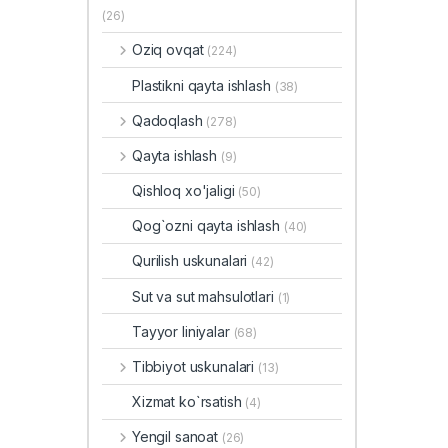
(26)
Oziq ovqat
(224)
Plastikni qayta ishlash
(38)
Qadoqlash
(278)
Qayta ishlash
(9)
Qishloq xo'jaligi
(50)
Qog`ozni qayta ishlash
(40)
Qurilish uskunalari
(42)
Sut va sut mahsulotlari
(1)
Tayyor liniyalar
(68)
Tibbiyot uskunalari
(13)
Xizmat ko`rsatish
(4)
Yengil sanoat
(26)