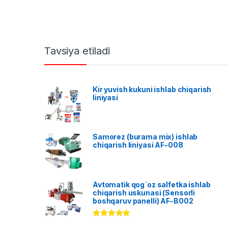
Tavsiya etiladi
Kir yuvish kukuni ishlab chiqarish
liniyasi
Samorez (burama mix) ishlab
chiqarish liniyasi AF-008
Avtomatik qog`oz salfetka ishlab
chiqarish uskunasi (Sensorli
boshqaruv panelli) AF-B002
Rated
5.00