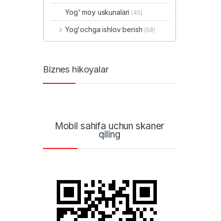
Yog' moy uskunalari
(45)
Yog'ochga ishlov berish
(58)
Biznes hikoyalar
Mobil sahifa uchun skaner
qiling