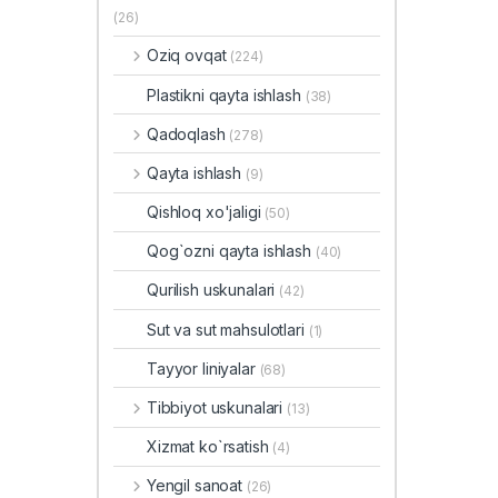
(26)
Oziq ovqat
(224)
Plastikni qayta ishlash
(38)
Qadoqlash
(278)
Qayta ishlash
(9)
Qishloq xo'jaligi
(50)
Qog`ozni qayta ishlash
(40)
Qurilish uskunalari
(42)
Sut va sut mahsulotlari
(1)
Tayyor liniyalar
(68)
Tibbiyot uskunalari
(13)
Xizmat ko`rsatish
(4)
Yengil sanoat
(26)