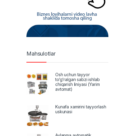
Mahsulotlar
Osh uchun tayyor
to‘g‘ralgan sabzi ishlab
chiqarish liniyasi (Yarim
avtomat)
Kunafa xamirini tayyorlash
uskunasi
Aylanma avtomatik