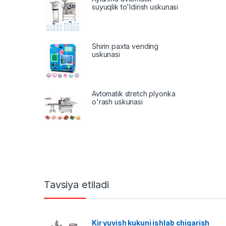
suyuqlik to'ldirish uskunasi
Shirin paxta vending
uskunasi
Avtomatik stretch plyonka
o'rash uskunasi
Tavsiya etiladi
Kir yuvish kukuni ishlab chiqarish