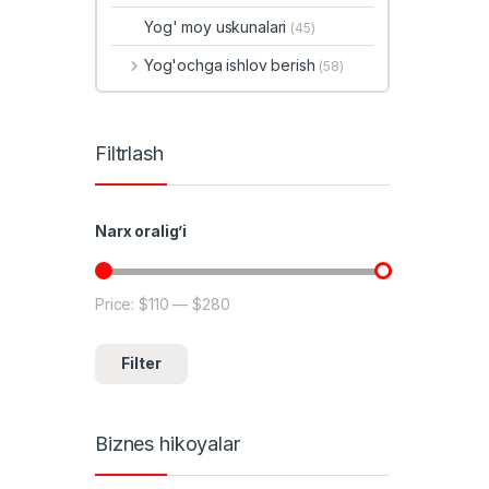
Yog' moy uskunalari
(45)
Yog'ochga ishlov berish
(58)
Filtrlash
Narx oralig’i
Price:
$110
—
$280
Min price
Max price
Filter
Biznes hikoyalar