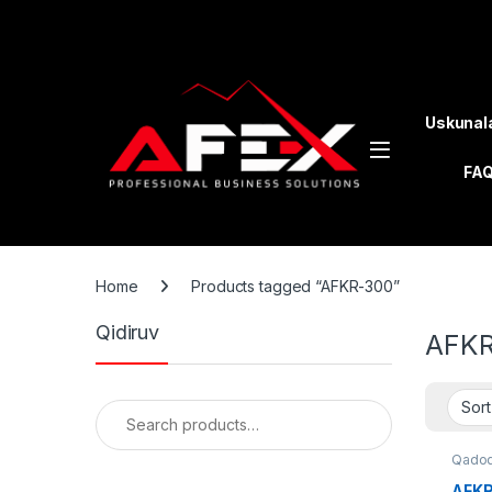
Skip to navigation
Skip to content
Uskunal
FA
Home
Products tagged “AFKR-300”
Qidiruv
AFKR
Search for:
Qadoq
AFKR