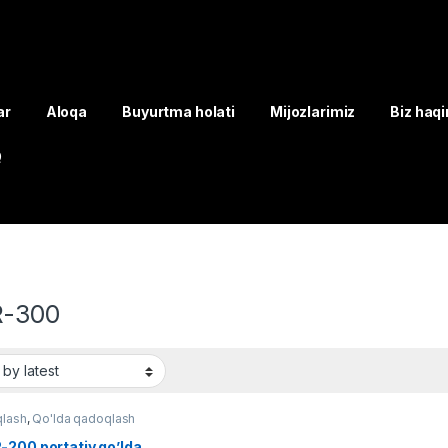
ar
Aloqa
Buyurtma holati
Mijozlarimiz
Biz haq
Q
-300
lash
,
Qo'lda qadoqlash
-200 portativ qo’lda