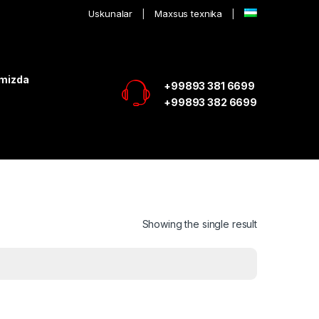
Uskunalar
Maxsus texnika
imizda
+99893 381 6699
+99893 382 6699
Showing the single result