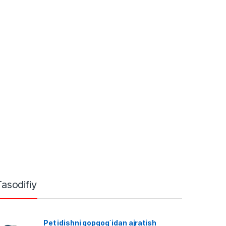
Tasodifiy
Pet idishni qopqog`idan ajratish