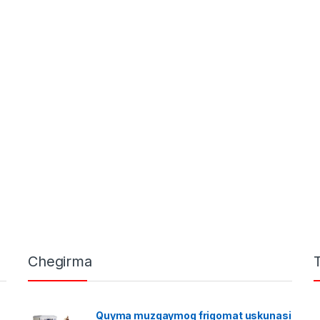
Chegirma
Quyma muzqaymoq frigomat uskunasi