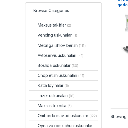
qado
Browse Categories
Maxsus takliflar
(2)
vending uskunalari
(1)
Metallga ishlov berish
(115)
Avtoservis uskunalari
(41)
Boshqa uskunalar
(30)
Chop etish uskunalari
(41)
Katta loyihalar
(6)
Lazer uskunalari
(18)
Maxsus texnika
(5)
Omborda mavjud uskunalar
(122)
Showing t
Oyna va rom uchun uskunalar