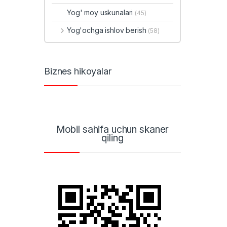
Yog' moy uskunalari
(45)
Yog'ochga ishlov berish
(58)
Biznes hikoyalar
Mobil sahifa uchun skaner
qiling