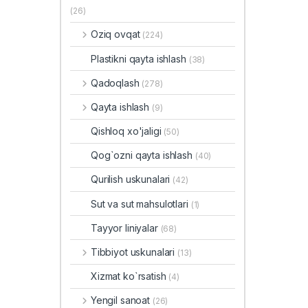
(26)
Oziq ovqat
(224)
Plastikni qayta ishlash
(38)
Qadoqlash
(278)
Qayta ishlash
(9)
Qishloq xo'jaligi
(50)
Qog`ozni qayta ishlash
(40)
Qurilish uskunalari
(42)
Sut va sut mahsulotlari
(1)
Tayyor liniyalar
(68)
Tibbiyot uskunalari
(13)
Xizmat ko`rsatish
(4)
Yengil sanoat
(26)