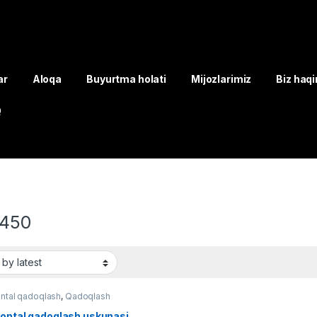
ar
Aloqa
Buyurtma holati
Mijozlarimiz
Biz haq
Q
450
ntal qadoqlash
,
Qadoqlash
zontal qadoqlash uskunasi