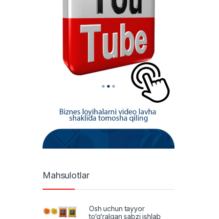
Mahsulotlar
Osh uchun tayyor
to‘g‘ralgan sabzi ishlab