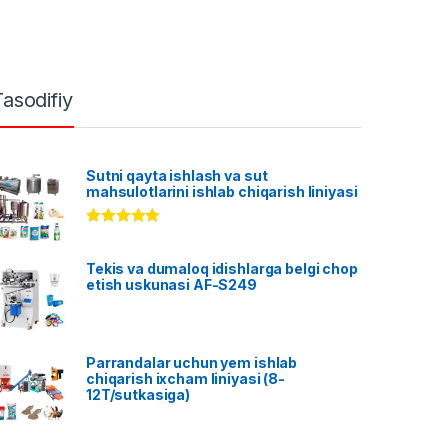
Tasodifiy
Sutni qayta ishlash va sut
mahsulotlarini ishlab chiqarish liniyasi
Rated
5.00
out of 5
Tekis va dumaloq idishlarga belgi chop
etish uskunasi AF-S249
Parrandalar uchun yem ishlab
chiqarish ixcham liniyasi (8-
12T/sutkasiga)