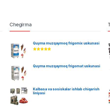
Chegirma
Quyma muzqaymoq frigomix uskunasi
Rated
5.00
out of 5
Quyma muzqaymoq frigomat uskunasi
Kalbasa va sosiskalar ishlab chiqarish
liniyasi