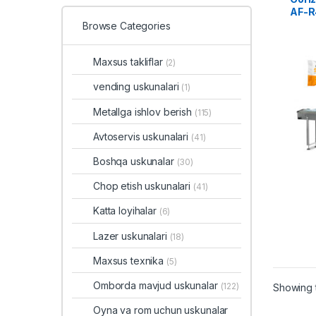
AF-R
Browse Categories
Maxsus takliflar
(2)
vending uskunalari
(1)
Metallga ishlov berish
(115)
Avtoservis uskunalari
(41)
Boshqa uskunalar
(30)
Chop etish uskunalari
(41)
Katta loyihalar
(6)
Lazer uskunalari
(18)
Maxsus texnika
(5)
Omborda mavjud uskunalar
(122)
Showing t
Oyna va rom uchun uskunalar