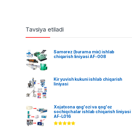
Tavsiya etiladi
Samorez (burama mix) ishlab
chiqarish liniyasi AF-008
Kir yuvish kukuni ishlab chiqarish
liniyasi
Xojatxona qog'ozi va qog'oz
sochiqchalar ishlab chiqarish liniyasi
AF-L016
Rated
5.00