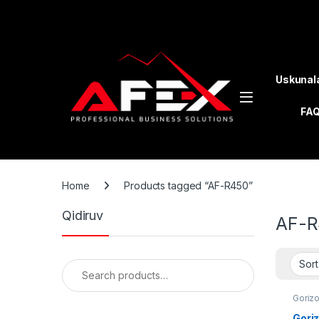
Skip to navigation
Skip to content
Uskunal
FA
Home
Products tagged “AF-R450”
Qidiruv
AF-R
Search for:
Gorizo
Gori