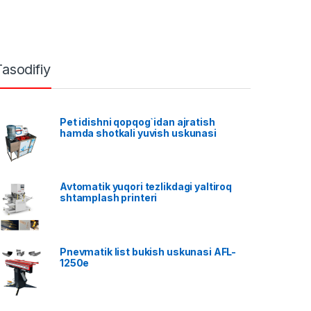
Tasodifiy
Pet idishni qopqog`idan ajratish
hamda shotkali yuvish uskunasi
Avtomatik yuqori tezlikdagi yaltiroq
shtamplash printeri
Pnevmatik list bukish uskunasi AFL-
1250e