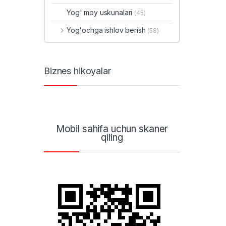
Yog' moy uskunalari
(45)
Yog'ochga ishlov berish
(58)
Biznes hikoyalar
Mobil sahifa uchun skaner
qiling