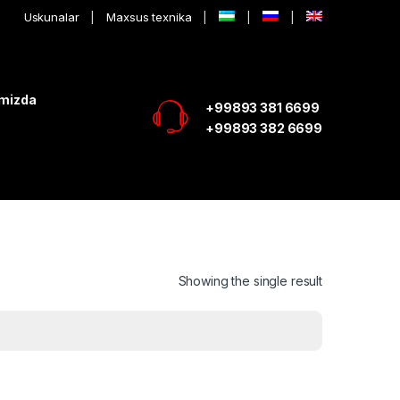
Uskunalar
Maxsus texnika
imizda
+99893 381 6699
+99893 382 6699
Showing the single result