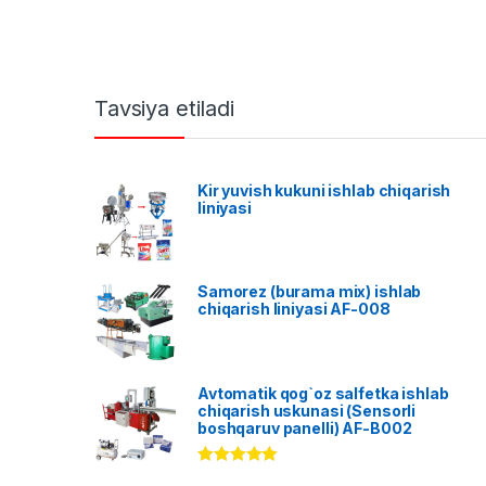
Tavsiya etiladi
Kir yuvish kukuni ishlab chiqarish
liniyasi
Samorez (burama mix) ishlab
chiqarish liniyasi AF-008
Avtomatik qog`oz salfetka ishlab
chiqarish uskunasi (Sensorli
boshqaruv panelli) AF-B002
Rated
5.00