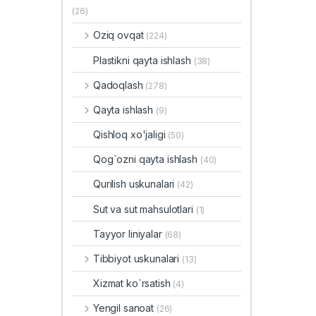
(26)
Oziq ovqat
(224)
Plastikni qayta ishlash
(38)
Qadoqlash
(278)
Qayta ishlash
(9)
Qishloq xo'jaligi
(50)
Qog`ozni qayta ishlash
(40)
Qurilish uskunalari
(42)
Sut va sut mahsulotlari
(1)
Tayyor liniyalar
(68)
Tibbiyot uskunalari
(13)
Xizmat ko`rsatish
(4)
Yengil sanoat
(26)