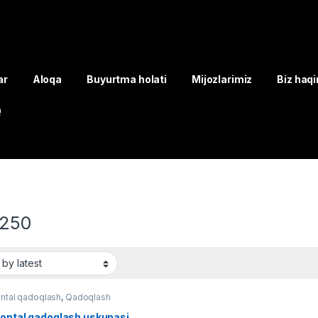
ar
Aloqa
Buyurtma holati
Mijozlarimiz
Biz haq
Q
250
ntal qadoqlash
,
Qadoqlash
zontal qadoqlash uskunasi