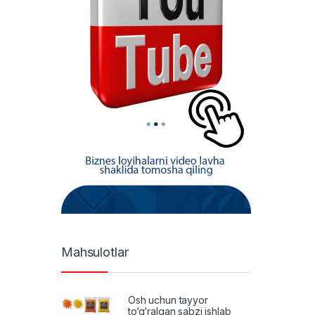
Mahsulotlar
Osh uchun tayyor
to‘g‘ralgan sabzi ishlab