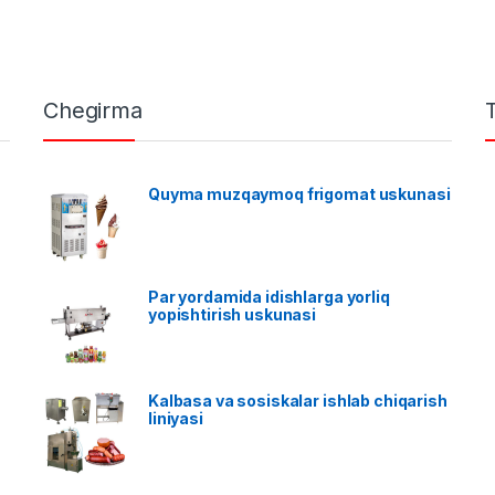
Chegirma
Quyma muzqaymoq frigomat uskunasi
Par yordamida idishlarga yorliq
yopishtirish uskunasi
Kalbasa va sosiskalar ishlab chiqarish
liniyasi