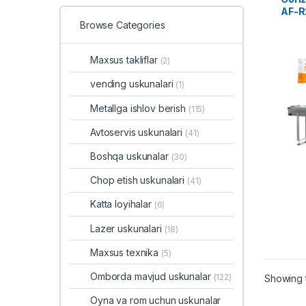
AF-R
Browse Categories
Maxsus takliflar
(2)
vending uskunalari
(1)
Metallga ishlov berish
(115)
Avtoservis uskunalari
(41)
Boshqa uskunalar
(30)
Chop etish uskunalari
(41)
Katta loyihalar
(6)
Lazer uskunalari
(18)
Maxsus texnika
(5)
Omborda mavjud uskunalar
(122)
Showing t
Oyna va rom uchun uskunalar