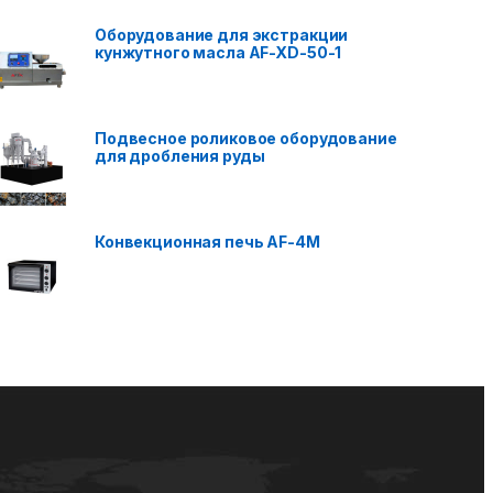
Оборудование для экстракции
кунжутного масла AF-XD-50-1
Подвесное роликовое оборудование
для дробления руды
Конвекционная печь AF-4M