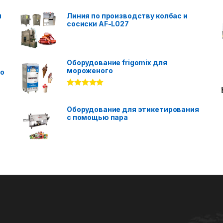
я
Линия по производству колбас и
сосиски AF-L027
Оборудование frigomix для
мороженого
го
Rated
5.00
out of 5
Оборудование для этикетирования
с помощью пара