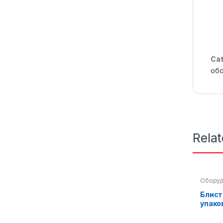
Cat
об
Rela
Оборуд
Упаков
Блист
упако
обору