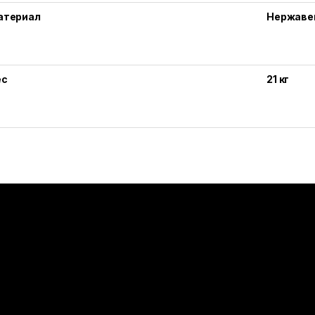
атериал
Нержаве
ес
21 кг