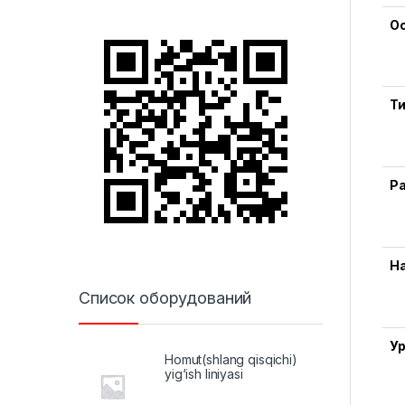
О
Т
Р
Н
Список оборудований
У
Homut(shlang qisqichi)
yig‘ish liniyasi