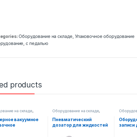
egories:
Оборудование на складе
,
Упаковочное оборудование
орудование
,
с педалью
ted products
ование на складе
,
Оборудование на складе
,
Оборудов
очное оборудование
Упаковочное оборудование
,
Печатное
Диспенсерное оборудование
Упаковоч
ерное вакуумное
Пневматический
Оборуд
вочное
дозатор для жидкостей
записи
дование AF390TB
– 1 головка