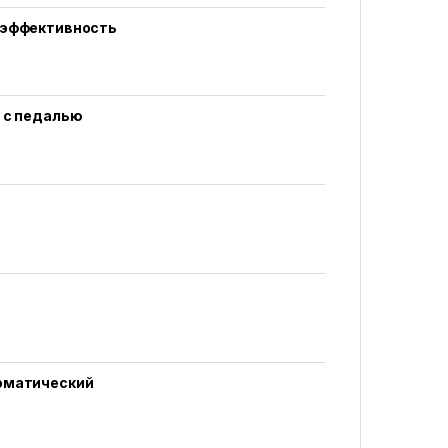
 эффективность
 с педалью
оматический