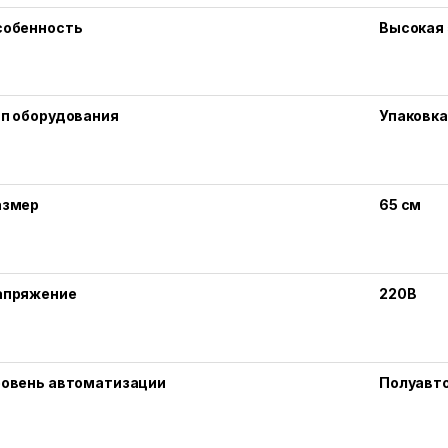
собенность
Высокая
ип оборудования
Упаковка
азмер
65 см
апряжение
220В
ровень автоматизации
Полуавт