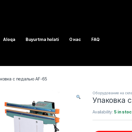
Aloqa
Buyurtma holati
О нас
FAQ
ковка с педалью AF-65
Оборудование на скл
Упаковка 
Availability:
5 in stoc