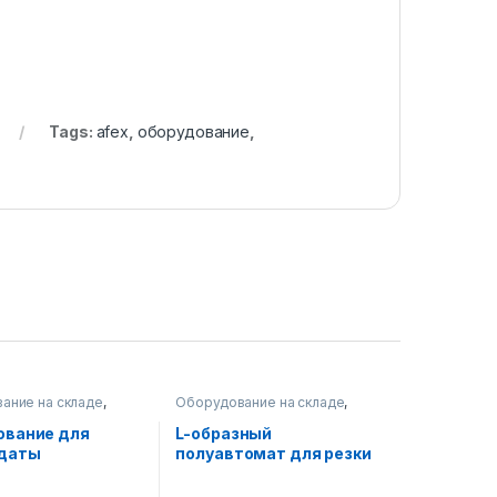
Tags:
afex
,
оборудование
,
ание на складе
,
Оборудование на складе
,
 оборудование
,
Упаковочное оборудование
ное оборудование
ование для
L-образный
 даты
полуавтомат для резки
и термоупаковки