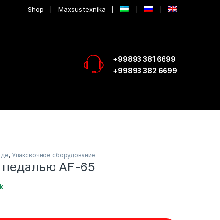
Shop
Maxsus texnika
+99893 381 6699
+99893 382 6699
аде
,
Упаковочное оборудование
с педалью AF-65
k