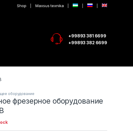
Shop
Maxsus texnika
+99893 381 6699
+99893 382 6699
B
щее оборудование
ое фрезерное оборудование
B
tock