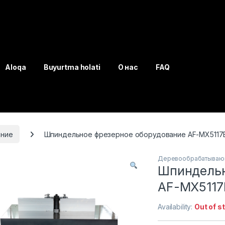
Aloqa
Buyurtma holati
О нас
FAQ
ние
Шпиндельное фрезерное оборудование AF-MX5117
Деревообрабатываю
Шпиндельн
AF-MX5117
Availability:
Out of s