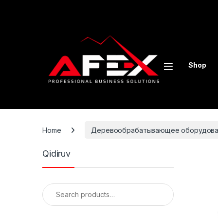
Skip to navigation
Skip to content
Shop
Home
Деревообрабатывающее оборудова
Qidiruv
Search for: