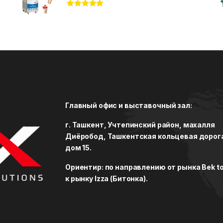
Rated
5.00
out of 5
Главный офис и выставочный зал:
г. Ташкент, Учтепинский район, махалля
Диёробод, Ташкентская кольцевая дорог
дом 15.
Ориентир: по направлению от рынка Bek to
к рынку Izza (Битонка).