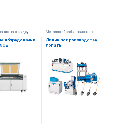
ание на складе
,
Металлообрабатывающее
брабатывающее
оборудование
,
ание
Деревообрабатывающее
ое оборудование
Линия по производству
оборудование
390E
лопаты