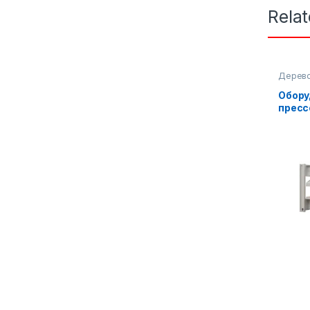
Rela
Дерев
оборуд
Обору
пресс
BY214