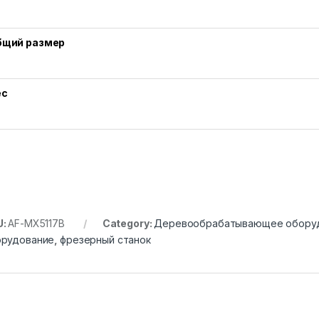
бщий размер
ес
U:
AF-MX5117B
Category:
Деревообрабатывающее обору
орудование
,
фрезерный станок