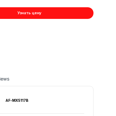
Узнать цену
iews
AF-MX5117B