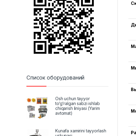
С
Д
М
М
Список оборудований
В
Osh uchun tayyor
to‘g‘ralgan sabzi ishlab
chiqarish liniyasi (Yarim
М
avtomat)
Kunafa xamirini tayyorlash
Р
uskunasi