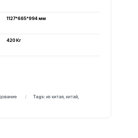
1127*665*994 мм
420 Кг
дование
Tags:
из китая
,
китай
,