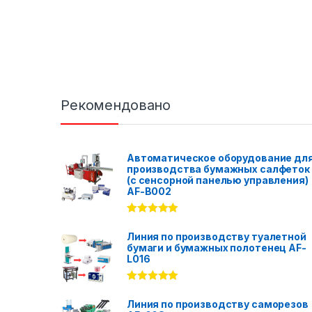
Рекомендовано
Автоматическое оборудование дл
производства бумажных салфеток
(с сенсорной панелью управления)
AF-B002
Rated
5.00
out of 5
Линия по производству туалетной
бумаги и бумажных полотенец AF-
L016
Rated
5.00
out of 5
Линия по производству саморезов