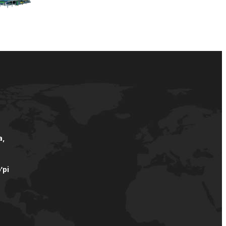
а,
’pi