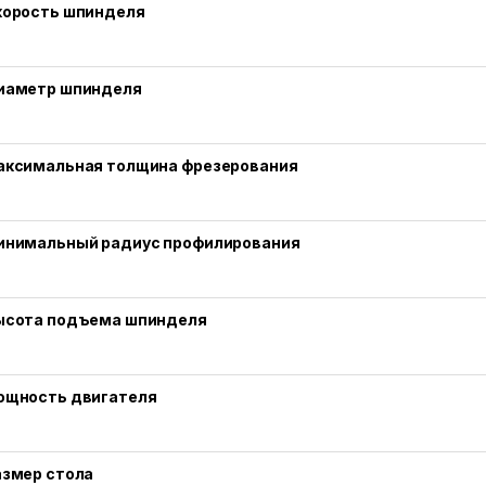
корость шпинделя
иаметр шпинделя
аксимальная толщина фрезерования
инимальный радиус профилирования
ысота подъема шпинделя
ощность двигателя
азмер стола