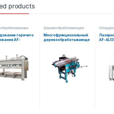
ted products
ообрабатывающее
Деревообрабатывающее
Оборудов
ование
оборудование
,
пила
Деревоо
оборудов
дование горячего
Многофункциональный
Лазерн
ования AF-
деревообрабатывающе
AF-AL1
X8/10(2)
е оборудование AF-
ML393A