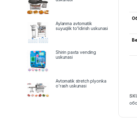
О
Aylanma avtomatik
suyuqlik to'ldirish uskunasi
В
Shirin paxta vending
uskunasi
Avtomatik stretch plyonka
o'rash uskunasi
SK
об