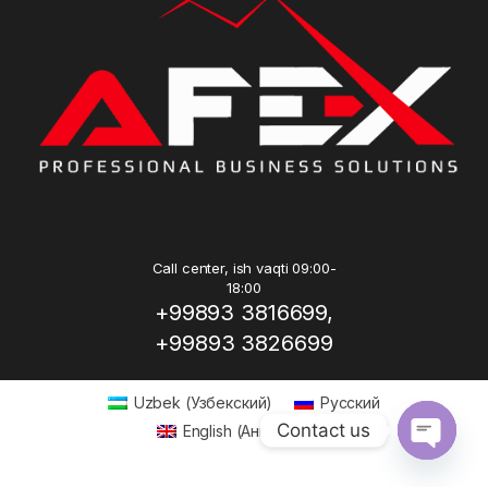
Call center, ish vaqti 09:00-
18:00
+99893 3816699,
+99893 3826699
Uzbek
(
Узбекский
)
Русский
Contact us
English
(
Английский
)
Open ch