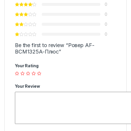
0
0
0
0
Be the first to review “Ровер AF-
BCM1325A-Плюс”
Your Rating
Your Review