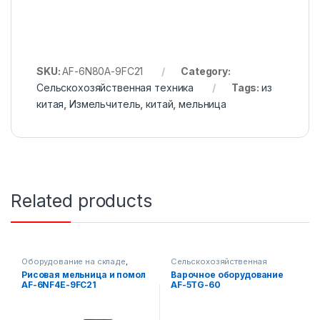
SKU:
AF-6N80A-9FC21
Category:
Сельскохозяйственная техника
Tags:
из
китая
,
Измельчитель
,
китай
,
мельница
Related products
Оборудование на складе
,
Сельскохозяйственная
Сельскохозяйственная
техника
Рисовая мельница и помол
Варочное оборудование
техника
AF-6NF4E-9FC21
AF-5TG-60