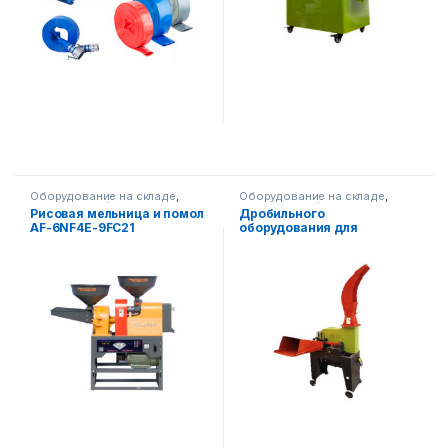
Оборудование на складе
,
Оборудование на складе
,
Сельскохозяйственная
Сельскохозяйственная
Рисовая мельница и помол
Дробильного
техника
техника
AF-6NF4E-9FC21
оборудования для
растений АФ-1000