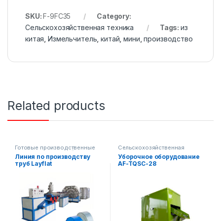
SKU:
F-9FC35
Category:
Сельскохозяйственная техника
Tags:
из
китая
,
Измельчитель
,
китай
,
мини
,
производство
Related products
Готовые производственные
Сельскохозяйственная
линии
,
Сельскохозяйственная
техника
Линия по производству
Уборочное оборудование
техника
труб Layflat
AF-TQSC-28