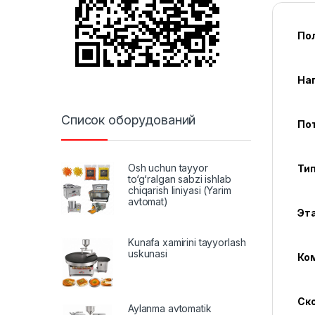
По
На
Список оборудований
По
Osh uchun tayyor
Тип
to‘g‘ralgan sabzi ishlab
chiqarish liniyasi (Yarim
avtomat)
Эта
Kunafa xamirini tayyorlash
uskunasi
Ко
Ско
Aylanma avtomatik