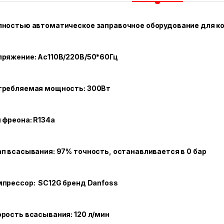
лностью автоматическое заправочное оборудование для к
пряжение: Ас110В/220В/50*60Гц
требляемая мощность: 300Вт
 фреона: R134a
п всасывания: 97% точность, останавливается в 0 бар
мпрессор: SC12G бренд Danfoss
рость всасывания: 120 л/мин