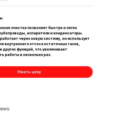
и:
нная очистка позволяет быстро и легко
убопроводы, испарители и конденсаторы.
 работает через новую систему, он использует
ля внутреннего отсоса остаточных газов,
 и других функций, что увеличивает
ь работы в несколько раз.
Узнать цену
iews