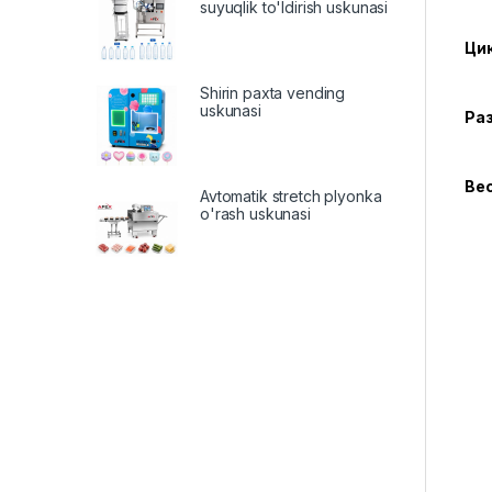
suyuqlik to'ldirish uskunasi
Цик
Shirin paxta vending
uskunasi
Раз
Вес
Avtomatik stretch plyonka
o'rash uskunasi