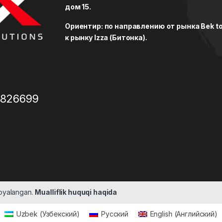
дом 15.
Ориентир: по направлению от рынка Bek to
к рынку Izza (Битонка).
3826699
moyalangan.
Mualliflik huquqi haqida
Uzbek
(
Узбекский
)
Русский
English
(
Английский
)