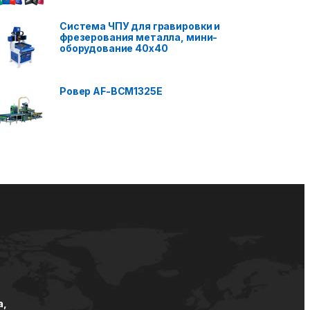
Система ЧПУ для гравировки и
фрезерования металла, мини-
оборудование 40x40
Ровер AF-BCM1325E
а,