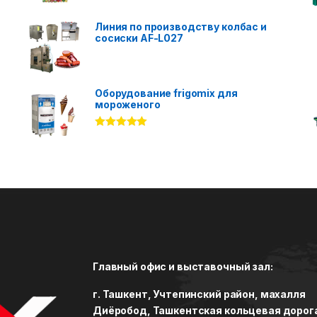
Линия по производству колбас и
сосиски AF-L027
Оборудование frigomix для
мороженого
Rated
5.00
out of 5
Главный офис и выставочный зал:
г. Ташкент, Учтепинский район, махалля
Диёробод, Ташкентская кольцевая дорог