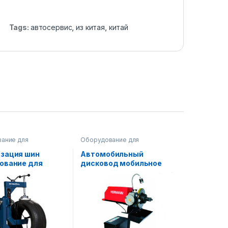
Tags:
автосервис
,
из китая
,
китай
ание для
Оборудование для
иса
,
Оборудование
автосервиса
изация шин
Автомобильный
ование для
дисковод мобильное
леивания) AF-
устройство AF-SD11