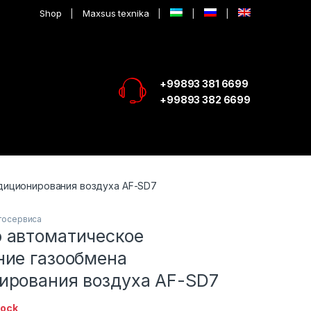
Shop
Maxsus texnika
+99893 381 6699
+99893 382 6699
диционирования воздуха AF-SD7
тосервиса
 автоматическое
ние газообмена
ирования воздуха AF-SD7
tock