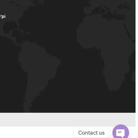
’pi
Contact us