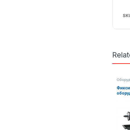
SK
Rela
Оборуд
автосе
Фикси
обору
для т