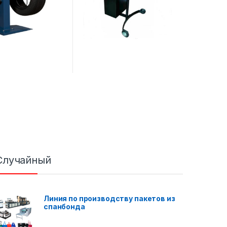
Случайный
Линия по производству пакетов из
спанбонда