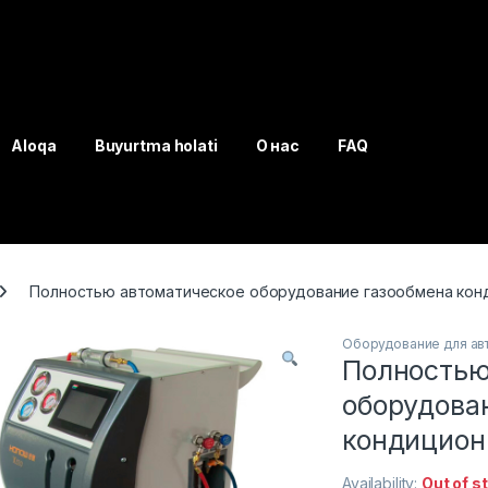
Aloqa
Buyurtma holati
О нас
FAQ
Полностью автоматическое оборудование газообмена кон
Оборудование для ав
Полностью
оборудова
кондицион
Availability:
Out of s