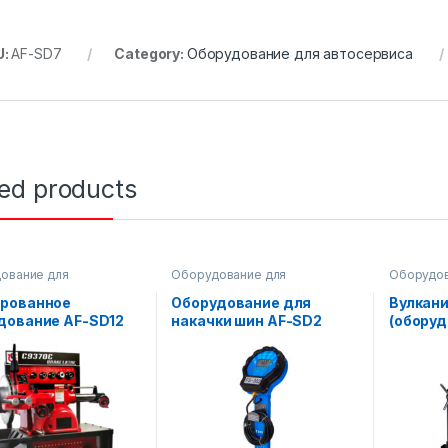
U:
AF-SD7
Category:
Оборудование для автосервиса
ted products
ование для
Оборудование для
Оборудов
рвиса
автосервиса
,
Оборудование
автосерв
на складе
на складе
рованное
Оборудование для
Вулкан
дование AF-SD12
накачки шин AF-SD2
(оборуд
ормозных дисков
термоск
SD14