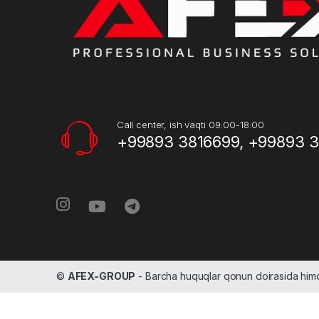
Call center, ish vaqti 09:00-18:00
+99893 3816699, +99893 
©
AFEX-GROUP
- Barcha huquqlar qonun doirasida hi