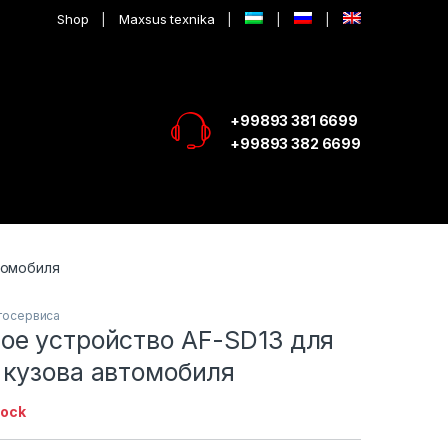
Shop
Maxsus texnika
+99893 381 6699
+99893 382 6699
томобиля
тосервиса
ое устройство AF-SD13 для
 кузова автомобиля
tock