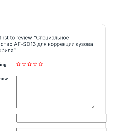
 first to review “Специальное
ство AF-SD13 для коррекции кузова
обиля”
ing
view