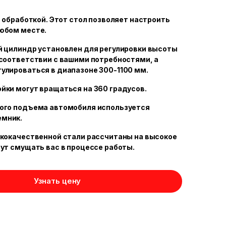
й обработкой. Этот стол позволяет настроить
любом месте.
й цилиндр установлен для регулировки высоты
 соответствии с вашими потребностями, а
улироваться в диапазоне 300-1100 мм.
йки могут вращаться на 360 градусов.
ного подъема автомобиля используется
мник.
ококачественной стали рассчитаны на высокое
дут смущать вас в процессе работы.
Узнать цену