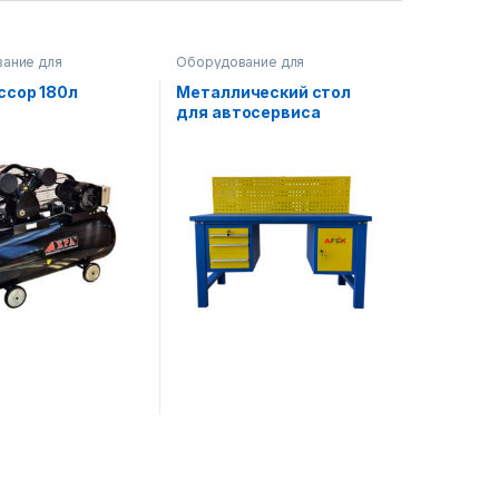
ание для
Оборудование для
иса
,
Оборудование
автосервиса
,
Оборудование
на складе
ссор 180л
Металлический стол
для автосервиса