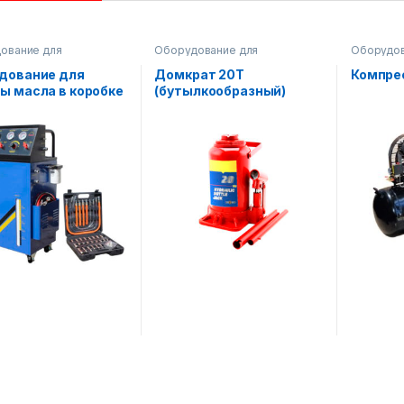
ование для
Оборудование для
Оборудов
рвиса
автосервиса
,
Оборудование
автосерв
на складе
на складе
дование для
Домкрат 20Т
Компре
ы масла в коробке
(бутылкообразный)
ач AF-SD6