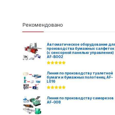
Рекомендовано
Автоматическое оборудование дл
производства бумажных салфеток
(с сенсорной панелью управления)
AF-B002
Rated
5.00
out of 5
Линия по производству туалетной
бумаги и бумажных полотенец AF-
L016
Rated
5.00
out of 5
Линия по производству саморезов
AF-008