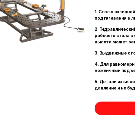
1. Стол с лазерно
подтягивания в 
2. Гидравлически
рабочего стола в
высота может рег
3. Выдвижные сто
4. Для равномер
ножничный подъе
5. Детали из выс
давление и не бу