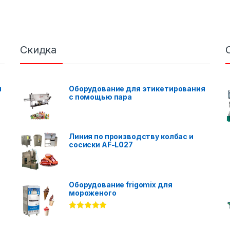
Скидка
я
Оборудование для этикетирования
с помощью пара
Линия по производству колбас и
сосиски AF-L027
Оборудование frigomix для
мороженого
Rated
5.00
out of 5