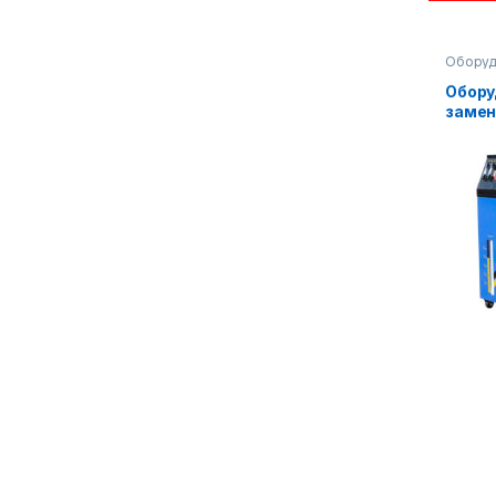
Оборуд
автосе
Обору
замен
перед