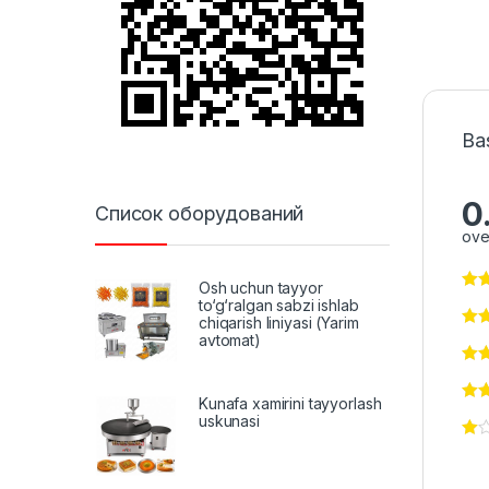
Ba
0
Список оборудований
ove
Osh uchun tayyor
to‘g‘ralgan sabzi ishlab
chiqarish liniyasi (Yarim
avtomat)
Kunafa xamirini tayyorlash
uskunasi