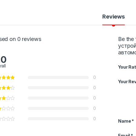
Reviews
sed on 0 reviews
Be the
устрой
автом
.0
rall
Your Rat
0
Your Re
0
0
0
0
Name
*
Email
*