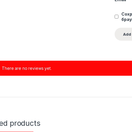
Сохр
брау
There are no reviews yet.
ted products