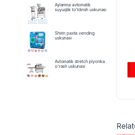
Aylanma avtomatik
suyuqlik to'ldirish uskunasi
Shirin paxta vending
uskunasi
Avtomatik stretch plyonka
o'rash uskunasi
Rela