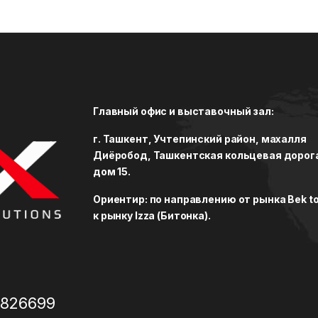
Главный офис и выставочный зал:
г. Ташкент, Учтепинский район, махалля
Диёробод, Ташкентская кольцевая дорог
дом 15.
Ориентир: по направлению от рынка Bek to
к рынку Izza (Битонка).
3826699