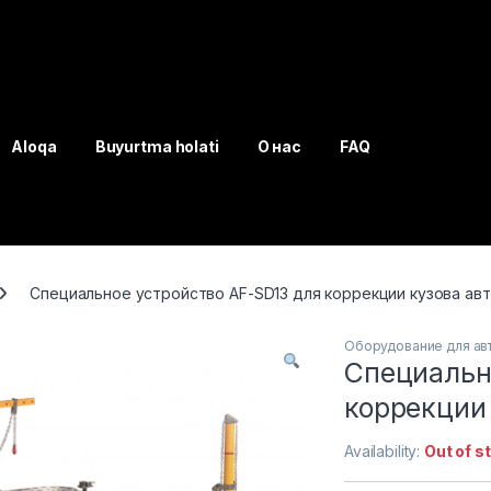
Aloqa
Buyurtma holati
О нас
FAQ
Специальное устройство AF-SD13 для коррекции кузова ав
Оборудование для ав
Специальн
коррекции
Availability:
Out of s