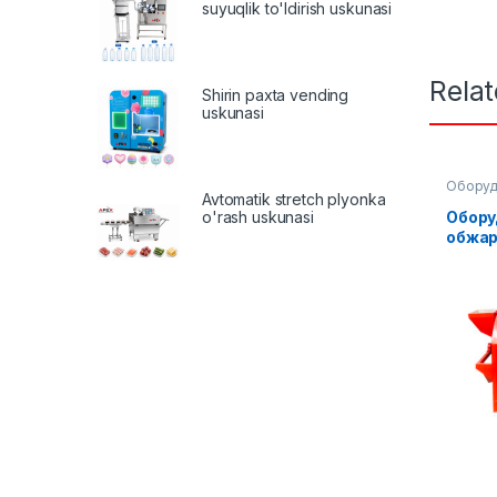
suyuqlik to'ldirish uskunasi
Rela
Shirin paxta vending
uskunasi
Оборуд
Avtomatik stretch plyonka
произв
Обору
o'rash uskunasi
обжар