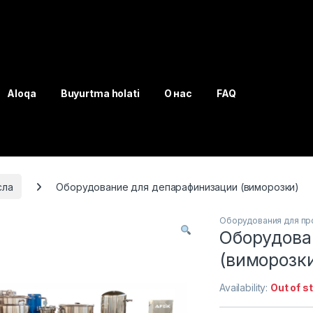
Aloqa
Buyurtma holati
О нас
FAQ
сла
Оборудование для депарафинизации (виморозки)
Оборудования для пр
Оборудова
(виморозк
Availability:
Out of s