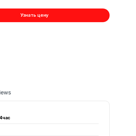
Узнать цену
iews
24час