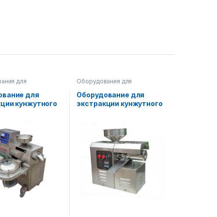
ания для
Оборудования для
ства масла
производства масла
ование для
Оборудование для
кции кунжутного
экстракции кунжутного
масла AF-XD-10
тупенчатый
 AF-XD-50-3