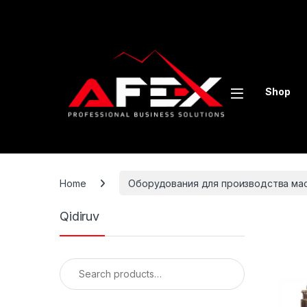
Skip to navigation
Skip to content
Shop
Home
Оборудования для производства ма
Qidiruv
Search for: