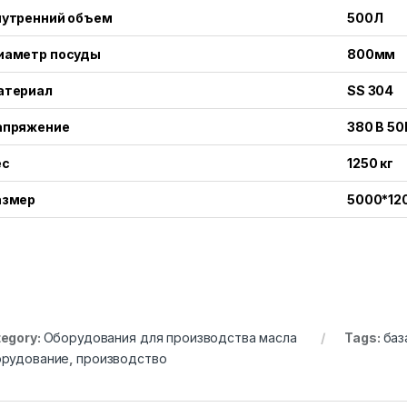
нутренний объем
500Л
иаметр посуды
800мм
атериал
SS 304
апряжение
380 В 50
ес
1250 кг
азмер
5000*12
egory:
Оборудования для производства масла
Tags:
баз
орудование
,
производство