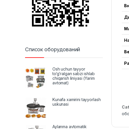
В
Д
М
Н
Список оборудований
В
Р
Osh uchun tayyor
to‘g‘ralgan sabzi ishlab
chiqarish liniyasi (Yarim
avtomat)
Kunafa xamirini tayyorlash
uskunasi
Cat
об
Aylanma avtomatik