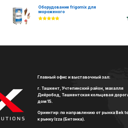
Оборудование frigomix для
мороженого
Rated
5.00
out of 5
Главный офис и выставочный зал:
г. Ташкент, Учтепинский район, махалля
Диёробод, Ташкентская кольцевая дорог
дом 15.
Ориентир: по направлению от рынка Bek to
к рынку Izza (Битонка).