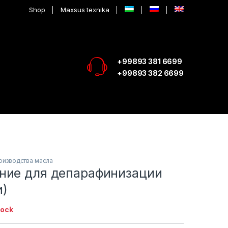
Shop
Maxsus texnika
+99893 381 6699
+99893 382 6699
оизводства масла
ние для депарафинизации
и)
tock