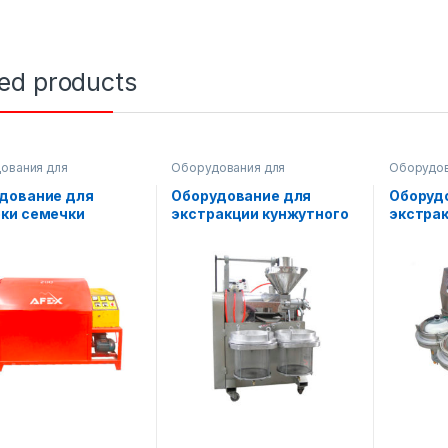
ted products
ования для
Оборудования для
Оборудов
одства масла
производства масла
производ
дование для
Оборудование для
Оборуд
ки семечки
экстракции кунжутного
экстра
масла AF-XD-60
масла
(двухс
фильтр)