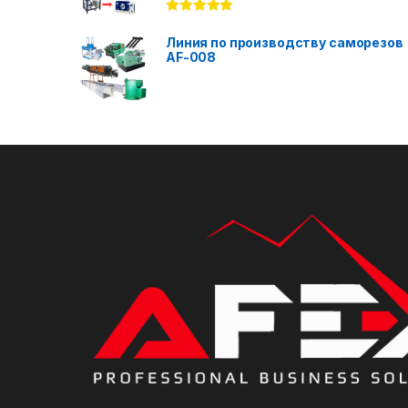
Rated
5.00
out of 5
Линия по производству саморезов
AF-008