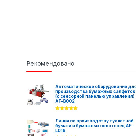
Рекомендовано
Автоматическое оборудование дл
производства бумажных салфеток
(с сенсорной панелью управления)
AF-B002
Rated
5.00
out of 5
Линия по производству туалетной
бумаги и бумажных полотенец AF-
L016