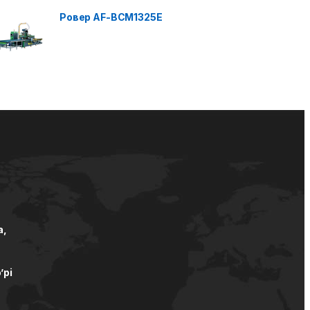
Ровер AF-BCM1325E
а,
’pi