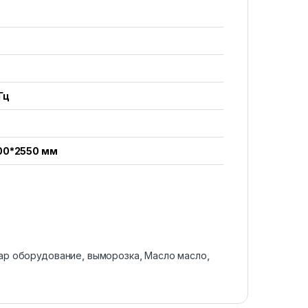
Гц
00*2550 мм
ар оборудование
,
выморозка
,
Масло масло
,