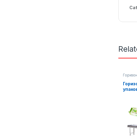
Cat
Rela
Горизон
Упаков
Гориз
упако
обору