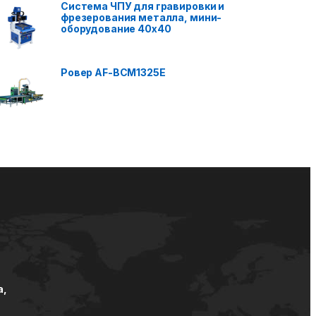
Система ЧПУ для гравировки и
фрезерования металла, мини-
оборудование 40x40
Ровер AF-BCM1325E
а,