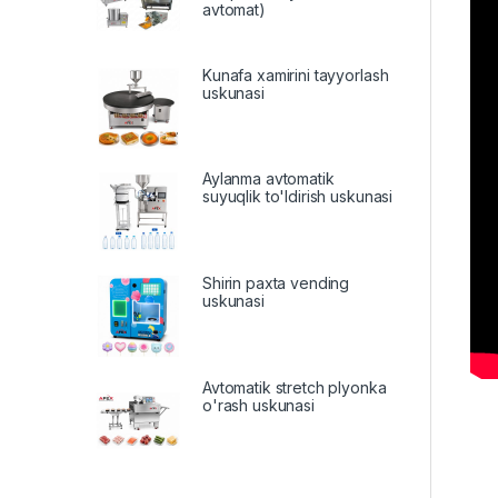
avtomat)
Kunafa xamirini tayyorlash
uskunasi
Aylanma avtomatik
suyuqlik to'ldirish uskunasi
Shirin paxta vending
uskunasi
Avtomatik stretch plyonka
o'rash uskunasi