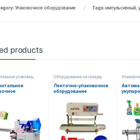
egory:
Упаковочное оборудование
Tags:
импульсивный
,
ted products
тальная упаковка
,
Оборудование на складе
,
Упаковоч
очное оборудование
Упаковочное оборудование
онтальное
Ленточно-упаковочное
Автома
вочное
оборудование
укупор
дование AF-B600
(вертикальное)
оборуд
конвей