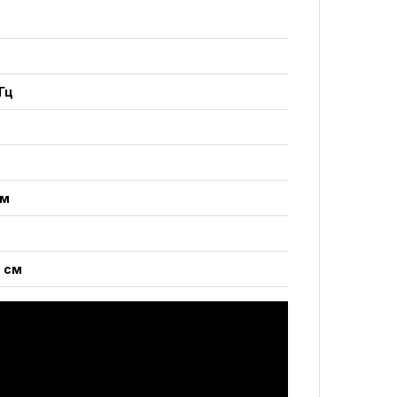
Гц
мм
 см