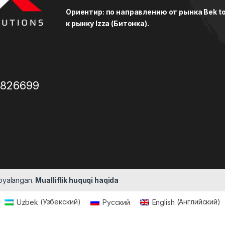
Ориентир: по направлению от рынка Bek to
к рынку Izza (Битонка).
3826699
moyalangan.
Mualliflik huquqi haqida
Uzbek
(
Узбекский
)
Русский
English
(
Английский
)