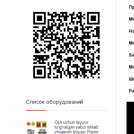
П
М
Н
М
Sa
М
Ш
Р
Список оборудований
Osh uchun tayyor
to‘g‘ralgan sabzi ishlab
chiqarish liniyasi (Yarim