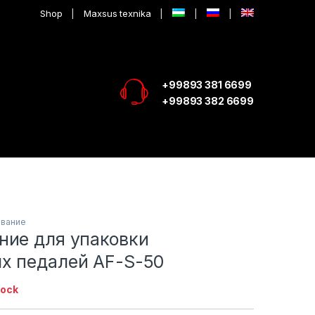
Shop
Maxsus texnika
+99893 381 6699
+99893 382 6699
ование
ние для упаковки
х педалей AF-S-50
tock