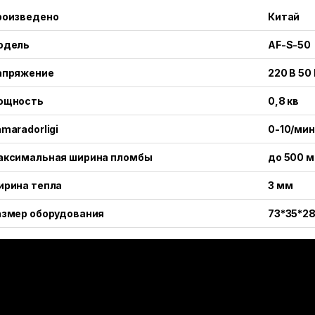
роизведено
Китай
одель
AF-S-50
апряжение
220 В 50 
ощность
0,8 кв
maradorligi
0-10/мин
аксимальная ширина пломбы
до 500 
ирина тепла
3 мм
азмер оборудования
73*35*28