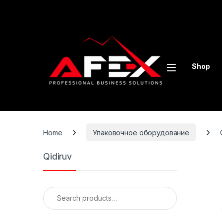
Skip to navigation
Skip to content
Shop
Home
Упаковочное оборудование
Qidiruv
Search for: