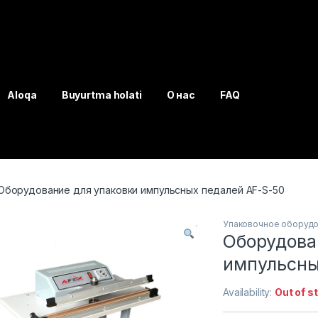
Aloqa
Buyurtma holati
О нас
FAQ
Оборудование для упаковки импульсных педалей AF-S-50
Упаковочное оборуд
Оборудова
импульсны
Availability:
Out of s