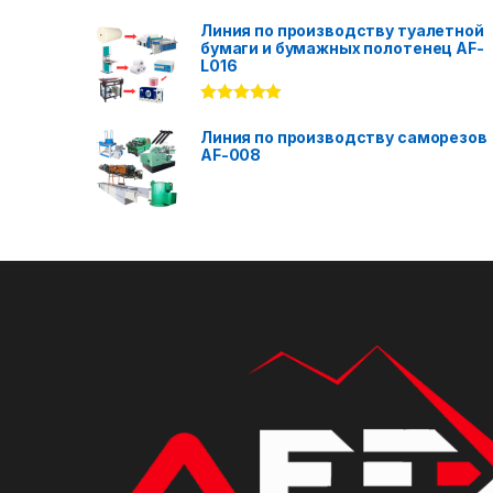
Rated
5.00
out of 5
Линия по производству туалетной
бумаги и бумажных полотенец AF-
L016
Rated
5.00
out of 5
Линия по производству саморезов
AF-008