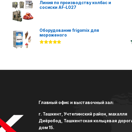
Линия по производству колбас и
сосиски AF-L027
Оборудование frigomix для
мороженого
Rated
5.00
out of 5
Главный офис и выставочный зал:
г. Ташкент, Учтепинский район, махалля
Диёробод, Ташкентская кольцевая дорог
дом 15.