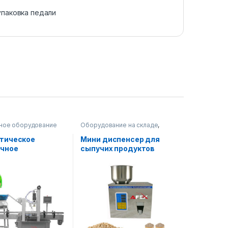
упаковка педали
ное оборудование
Оборудование на складе
,
Упаковочное оборудование
,
Диспенсерное оборудование
тическое
Мини диспенсер для
очное
сыпучих продуктов
ование с
ером