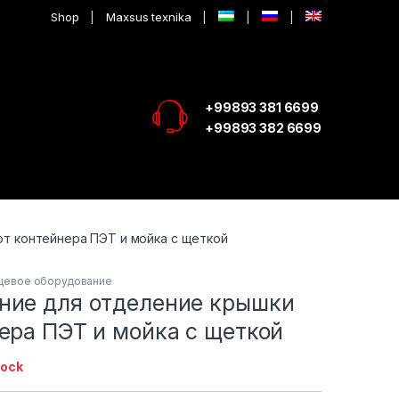
Shop
Maxsus texnika
+99893 381 6699
+99893 382 6699
т контейнера ПЭТ и мойка с щеткой
щевое оборудование
ние для отделение крышки
ера ПЭТ и мойка с щеткой
tock