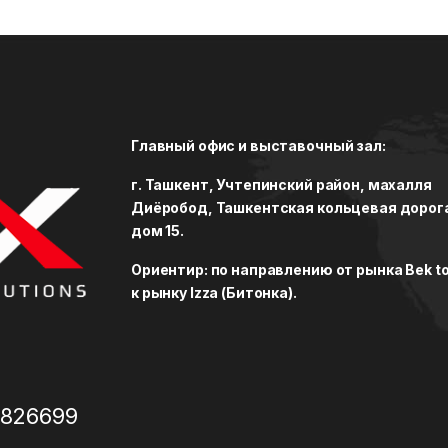
Главный офис и выставочный зал:
г. Ташкент, Учтепинский район, махалля
Диёробод, Ташкентская кольцевая дорог
дом 15.
Ориентир: по направлению от рынка Bek to
к рынку Izza (Битонка).
3826699