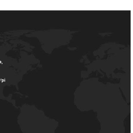
а,
’pi