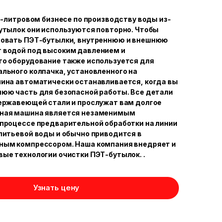
19-литровом бизнесе по производству воды из-
утылок они используются повторно. Чтобы
зовать ПЭТ-бутылки, внутреннюю и внешнюю
 водой под высоким давлением и
то оборудование также используется для
льного колпачка, установленного на
ина автоматически останавливается, когда вы
юю часть для безопасной работы. Все детали
ержавеющей стали и прослужат вам долгое
ная машина является незаменимым
процессе предварительной обработки на линии
питьевой воды и обычно приводится в
ным компрессором. Наша компания внедряет и
ые технологии очистки ПЭТ-бутылок. .
Узнать цену