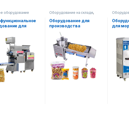
е оборудование
Оборудование на складе
,
Оборудов
Пищевое оборудование
Пищевое 
функциональное
Оборудование для
Оборудо
дование для
производства
для мо
водства лапши и
американского
на
(карамельного)
попкорна