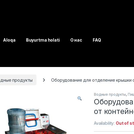
Aloqa
Buyurtma holati
О нас
FAQ
одные продукты
Оборудование для отделение крышки о
Водные продукты
,
Пи
Оборудова
от контейн
Availability:
Out of s