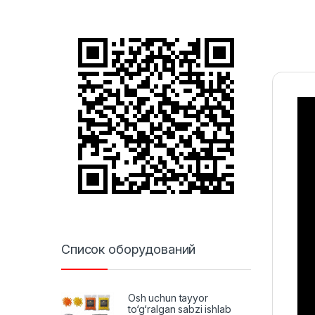
Список оборудований
Osh uchun tayyor
to‘g‘ralgan sabzi ishlab