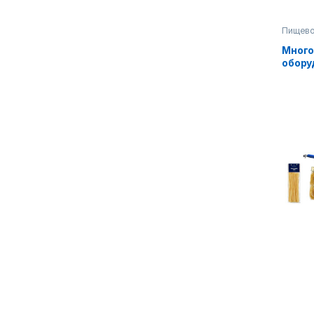
Пищево
Много
обору
произ
лагма