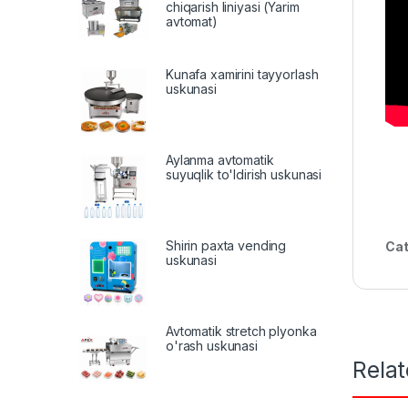
chiqarish liniyasi (Yarim
avtomat)
Kunafa xamirini tayyorlash
uskunasi
Aylanma avtomatik
suyuqlik to'ldirish uskunasi
Shirin paxta vending
Cat
uskunasi
Avtomatik stretch plyonka
o'rash uskunasi
Rela