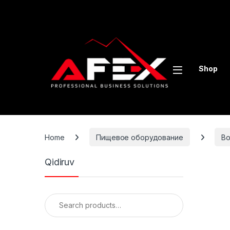
Skip to navigation
Skip to content
Shop
Home
Пищевое оборудование
В
Qidiruv
Search for: