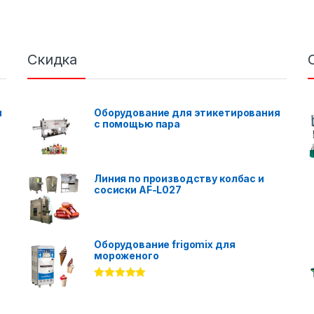
Скидка
я
Оборудование для этикетирования
с помощью пара
Линия по производству колбас и
сосиски AF-L027
Оборудование frigomix для
мороженого
Rated
5.00
out of 5