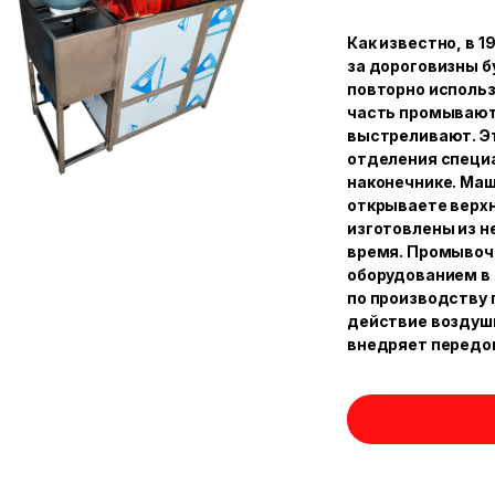
Как известно, в 
за дороговизны б
повторно исполь
часть промывают
выстреливают. Э
отделения специа
наконечнике. Маш
открываете верхн
изготовлены из н
время. Промывоч
оборудованием в 
по производству 
действие воздуш
внедряет передов