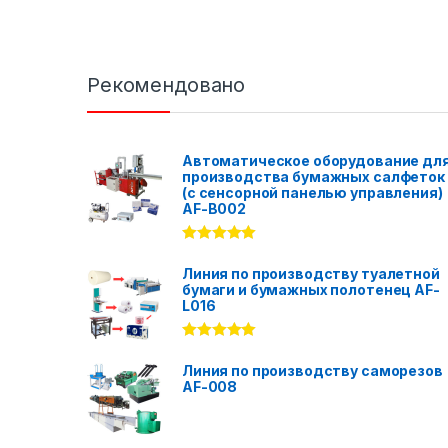
Рекомендовано
Автоматическое оборудование дл
производства бумажных салфеток
(с сенсорной панелью управления)
AF-B002
Rated
5.00
out of 5
Линия по производству туалетной
бумаги и бумажных полотенец AF-
L016
Rated
5.00
out of 5
Линия по производству саморезов
AF-008