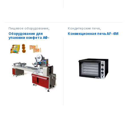
Пищевое оборудование
,
Кондитерские печи
,
Упаковочное оборудование
,
Оборудование на складе
,
Оборудование для
Конвекционная печь AF-4M
Горизонтальная упаковка
Пищевое оборудование
упаковки конфета АФ-
А-400