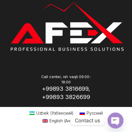
Call center, ish vaqti 09:00-
18:00
+99893 3816699,
+99893 3826699
Uzbek
(
Узбекский
)
Русский
Contact us
English
(
Английский
)
Open ch