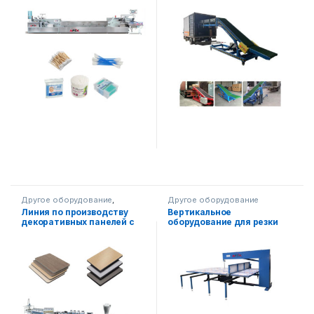
Другое оборудование
,
Другое оборудование
Большие проекты
,
Линия по производству
Вертикальное
Переработка пластика
декоративных панелей с
оборудование для резки
эффектом дерева
пенопласта