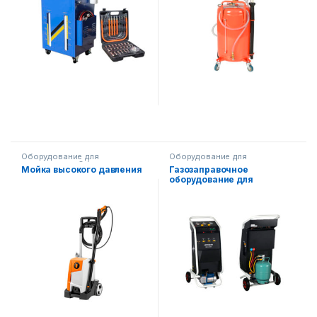
Оборудование для
Оборудование для
автосервиса
,
Оборудование
автосервиса
Мойка высокого давления
Газозаправочное
на складе
оборудование для
автомобильных
кондиционеров
(полуавтомат) AF-SD8