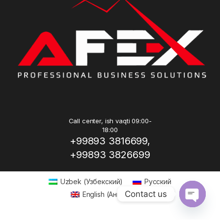
Call center, ish vaqti 09:00-
18:00
+99893 3816699,
+99893 3826699
Uzbek
(
Узбекский
)
Русский
Contact us
English
(
Английский
)
Open ch