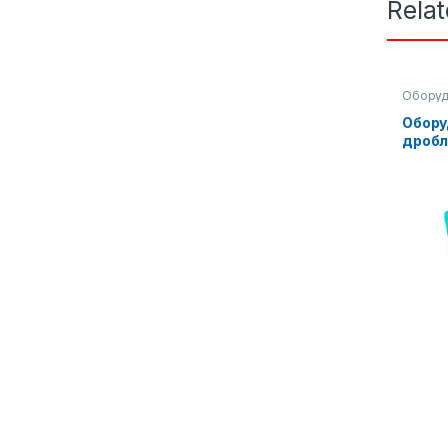
Rela
Оборуд
произв
Обору
дробл