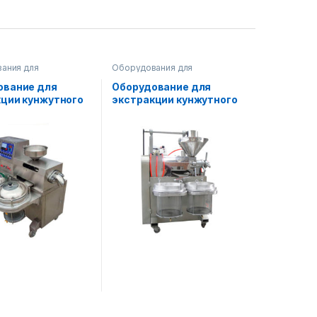
ания для
Оборудования для
ства масла
производства масла
ование для
Оборудование для
кции кунжутного
экстракции кунжутного
масла AF-XD-60
тупенчатый
 AF-XD-50-3