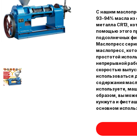
С нашим маслопр
93-94% масла из 
металла CR13, ко
помощью этого пр
подсолнечных фис
Маслопресс сери
маслопресс, кото
простотой испол
непрерывной раб
скоростью выпуск
использоваться д
содержания масла
используете, маш
образом, вы може
кунжута и фисташ
основном исполь