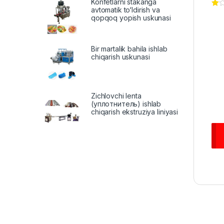
Konfetlarni stakanga
avtomatik to‘ldirish va
qopqoq yopish uskunasi
Bir martalik bahila ishlab
chiqarish uskunasi
Zichlovchi lenta
(уплотнитель) ishlab
chiqarish ekstruziya liniyasi