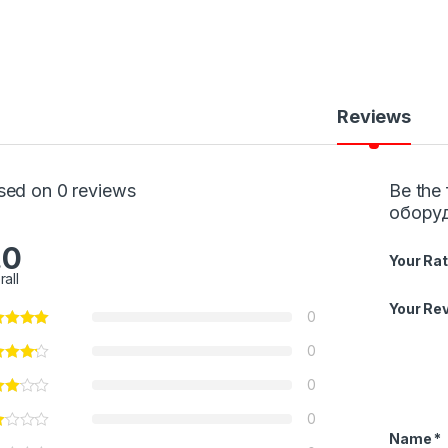
Reviews
sed on 0 reviews
Be the
оборуд
.0
Your Rat
rall
Your Re
0
0
0
0
Name
*