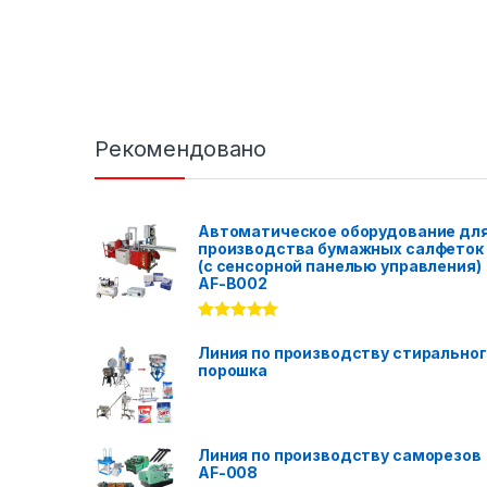
Рекомендовано
Автоматическое оборудование дл
производства бумажных салфеток
(с сенсорной панелью управления)
AF-B002
Rated
5.00
out of 5
Линия по производству стирально
порошка
Линия по производству саморезов
AF-008