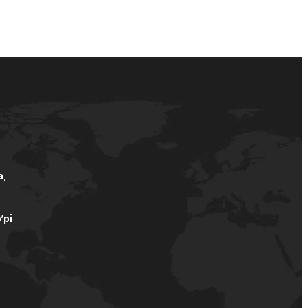
а,
’pi