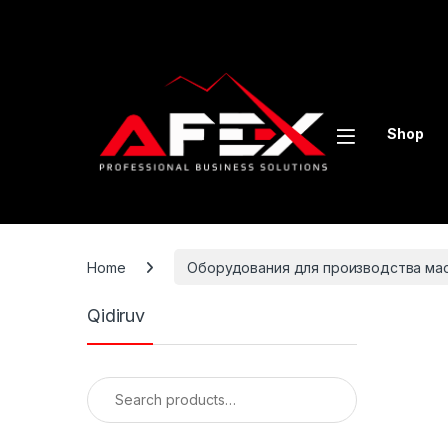
Skip to navigation
Skip to content
Shop
Home
Оборудования для производства ма
Qidiruv
Search for: