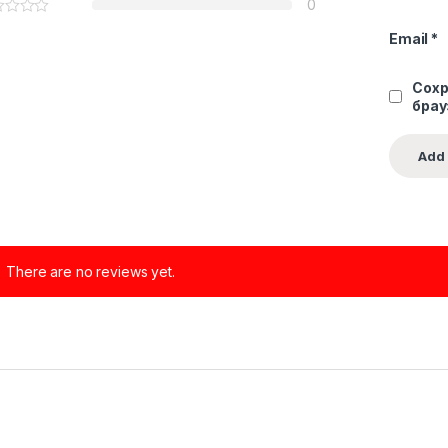
0
Email
*
Сохр
брау
There are no reviews yet.