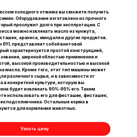
ессом холодного отжима вы сможете получить
семян. Оборудование изготовлено из прочного
торый прослужит долго при эксплуатации. С
есса можно извлекать масло из кунжута,
ташек, арахиса, миндаля и других продуктов.
и 6YL представляет собой винтовой
рый характеризуется простой конструкцией,
ьзования, широкой областью применения и
отой, высокой производительностью и высокой
а масла. Кроме того, этот тип машины может
ля различного сырья, и в зависимости от
 в конкретной культуре, которую вы
ина будет извлекать 90%-95% его. Таким
те использовать его для фисташек, фисташек,
ек подсолнечника. Остальные корма в
зуются для кормления животных.
Узнать цену