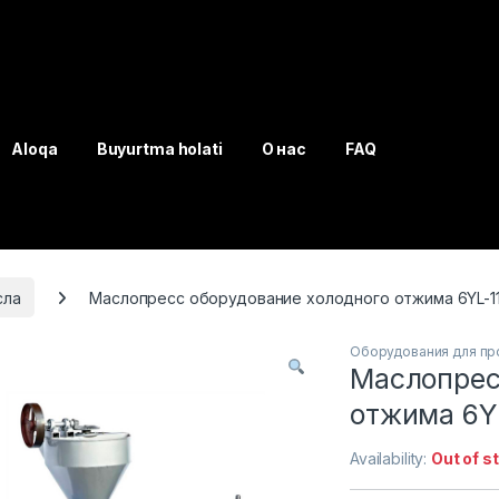
Aloqa
Buyurtma holati
О нас
FAQ
сла
Маслопресс оборудование холодного отжима 6YL-1
Оборудования для пр
Маслопрес
отжима 6Y
Availability:
Out of s