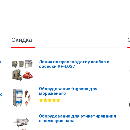
Скидка
я
Линия по производству колбас и
сосиски AF-L027
Оборудование frigomix для
мороженого
го
Rated
5.00
out of 5
Оборудование для этикетирования
с помощью пара