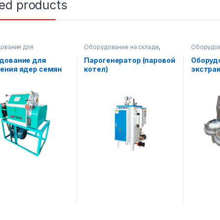
ted products
ования для
Оборудование на складе
,
Оборудов
одства масла
Оборудования для
производ
производства масла
дование для
Парогенератор (паровой
Оборуд
ения ядер семян
котел)
экстра
масла
(двухс
фильтр)