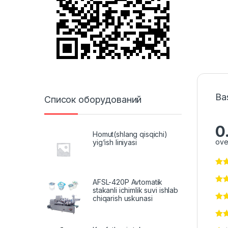
Ba
Список оборудований
0
Homut(shlang qisqichi)
ove
yig‘ish liniyasi
AFSL-420P Avtomatik
stakanli ichimlik suvi ishlab
chiqarish uskunasi