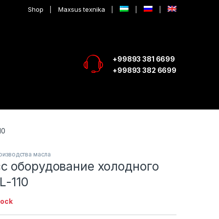
Shop
Maxsus texnika
+99893 381 6699
+99893 382 6699
10
оизводства масла
с оборудование холодного
L-110
tock