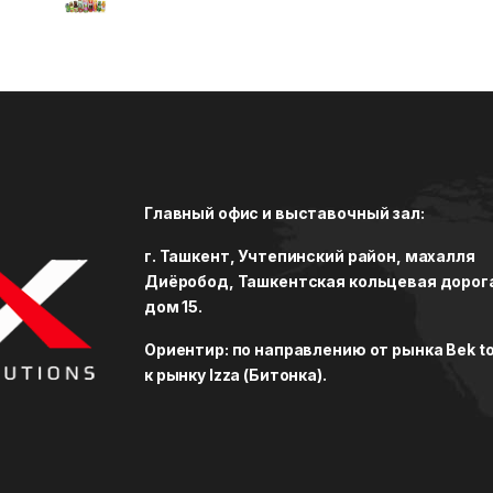
Главный офис и выставочный зал:
г. Ташкент, Учтепинский район, махалля
Диёробод, Ташкентская кольцевая дорог
дом 15.
Ориентир: по направлению от рынка Bek to
к рынку Izza (Битонка).