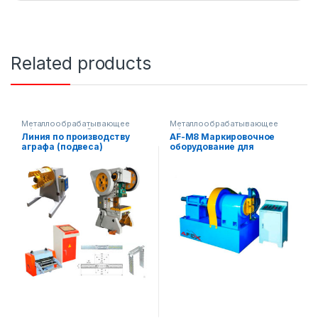
Related products
Металлообрабатывающее
Металлообрабатывающее
оборудование
,
Строительное
оборудование
Линия по производству
AF-M8 Маркировочное
оборудование
аграфа (подвеса)
оборудование для
металлических труб