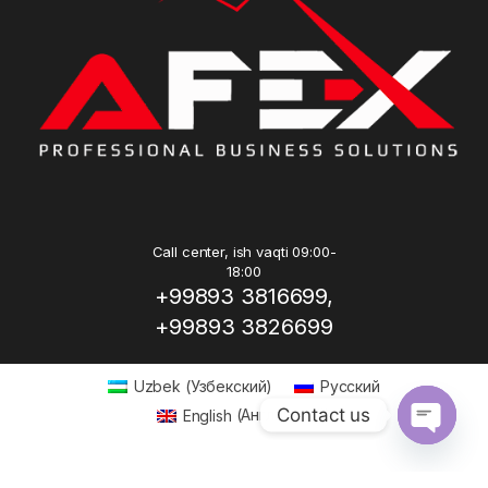
Call center, ish vaqti 09:00-
18:00
+99893 3816699,
+99893 3826699
Uzbek
(
Узбекский
)
Русский
Contact us
English
(
Английский
)
Open ch