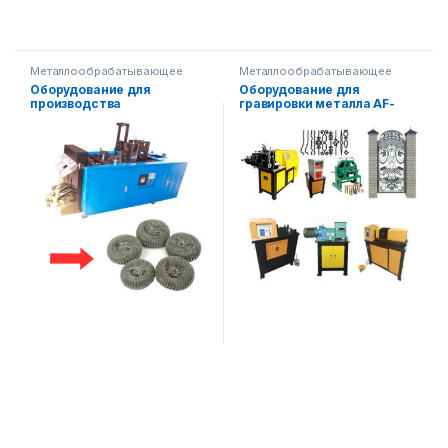
Металлообрабатывающее
Металлообрабатывающее
оборудование
оборудование
Оборудование для
Оборудование для
производства
гравировки металла AF-
металлической губки AF-
L025
B006