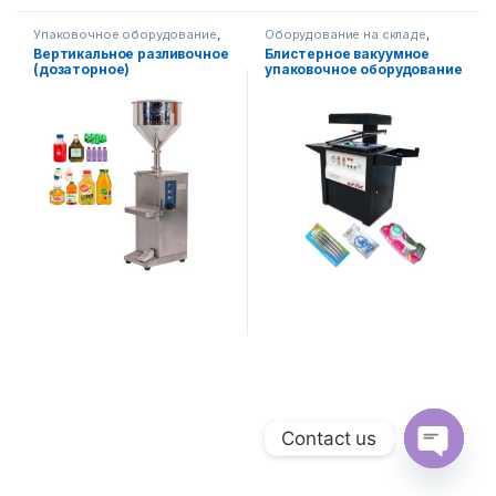
Упаковочное оборудование
,
Оборудование на складе
,
Диспенсерное оборудование
Упаковочное оборудование
Вертикальное разливочное
Блистерное вакуумное
(дозаторное)
упаковочное оборудование
оборудование
AF390TB
Contact us
Open ch