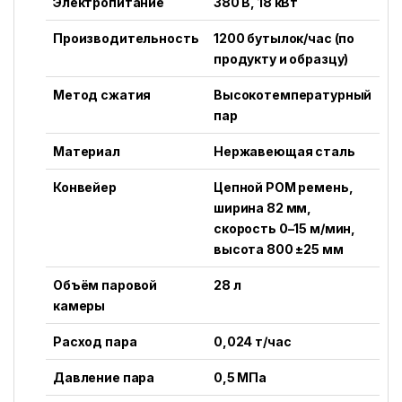
Электропитание
380 В, 18 кВт
Производительность
1200 бутылок/час (по
продукту и образцу)
Метод сжатия
Высокотемпературный
пар
Материал
Нержавеющая сталь
Конвейер
Цепной POM ремень,
ширина 82 мм,
скорость 0–15 м/мин,
высота 800 ±25 мм
Объём паровой
28 л
камеры
Расход пара
0,024 т/час
Давление пара
0,5 МПа