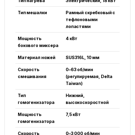
Тип нагрева
Электрический, 18 кВт
Тип мешалки
Рамный скребковый с
тефлоновыми
лопастями
Мощность
4 кВт
бокового миксера
Материал ножей
SUS316L, 10 мм
Скорость
0–63 об/мин
смешивания
(регулируемая, Delta
Taiwan)
Тип
Нижний,
гомогенизатора
высокоскоростной
Мощность
7,5 кВт
гомогенизатора
Скорость
0–3 000 об/мин