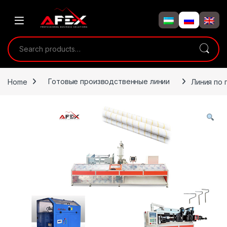
Skip to navigation
Skip to content
Search for:
Home
Готовые производственные линии
Линия по 