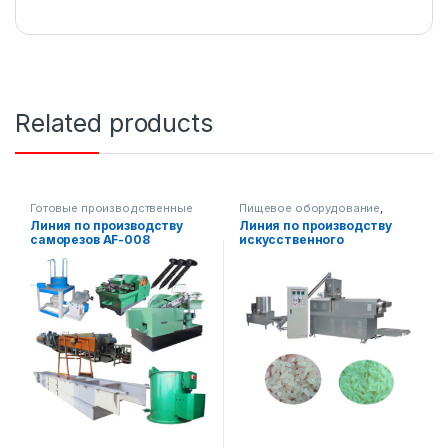
Related products
Готовые производственные
Пищевое оборудование
,
линии
,
Готовые производственные
Линия по производству
Линия по производству
Металлообрабатывающее
линии
саморезов AF-008
искусственного
оборудование
,
Строительное
оборудование
обогащенного риса 250-
300 кг/ч