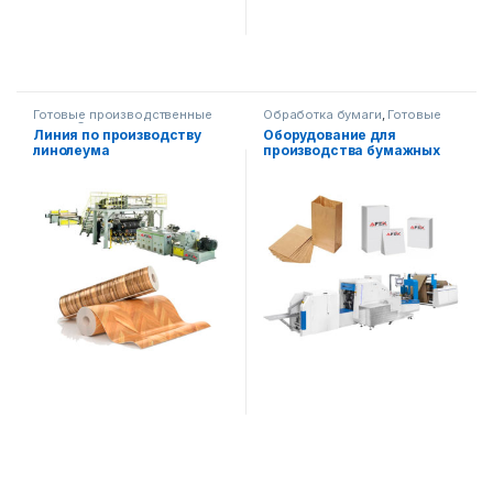
Готовые производственные
Обработка бумаги
,
Готовые
линии
,
Строительное
производственные линии
Линия по производству
Оборудование для
оборудование
линолеума
производства бумажных
пакетов (с 2 цветными
принтерами)