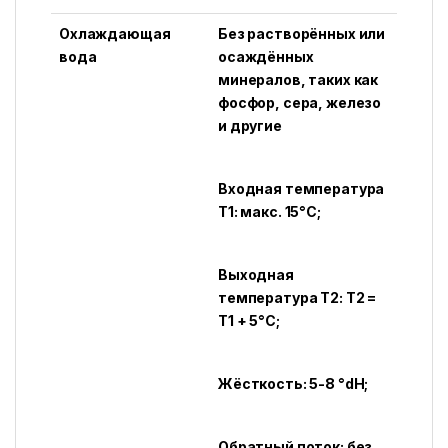
Охлаждающая
Без растворённых или
вода
осаждённых
минералов, таких как
фосфор, сера, железо
и другие
Входная температура
T1: макс. 15°C;
Выходная
температура T2: T2 =
T1 + 5°C;
Жёсткость: 5-8 °dH;
Обратный поток: без