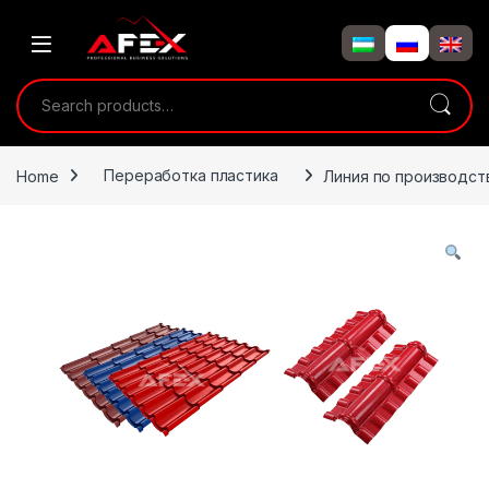
Skip to navigation
Skip to content
Search for:
Home
Переработка пластика
Линия по производств