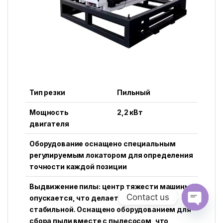
Тип резки
Пильный
Мощность
2,2 кВт
двигателя
Оборудование оснащено специальным
регулируемым локатором для определения
точности каждой позиции
Выдвижение пилы: центр тяжести машины
Contact us
опускается, что делает работу более
стабильной. Оснащено оборудованием для
Open ch
сбора пыли вместе с пылесосом, что