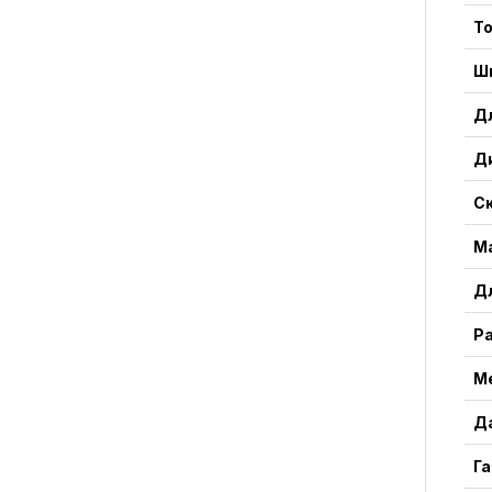
Т
Ш
Дл
Д
С
Ма
Д
Ра
М
Д
Г