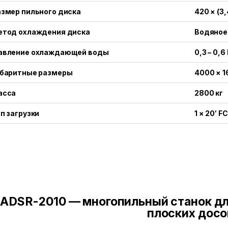
змер пильного диска
420 × (3,
етод охлаждения диска
Водяное
авление охлаждающей воды
0,3 – 0,
абаритные размеры
4000 × 1
асса
2800 кг
п загрузки
1 × 20′ 
ADSR-2010 — многопильный станок дл
плоских досо