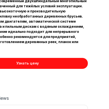
 современный двухшпиндельный многопильный
аченный для тяжёлых условий эксплуатации.
 высокоточную и производительную
иловку необработанных деревянных брусьев.
м двигателям, автоматической системе
а и пильным дискам с водяным охлаждением,
ание идеально подходит для непрерывного
собенно рекомендуется для предприятий,
готовлением деревянных реек, планок или
Узнать цену
iews