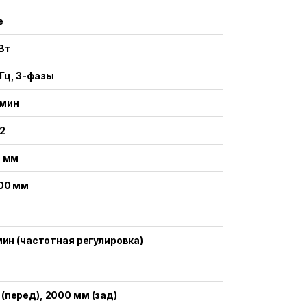
е
кВт
Гц, 3-фазы
/мин
 2
0 мм
000 мм
/мин (частотная регулировка)
(перед), 2000 мм (зад)