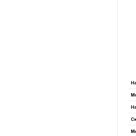
Н
М
Н
С
М