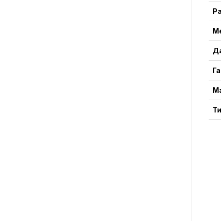
Ра
М
Д
Г
М
Ти