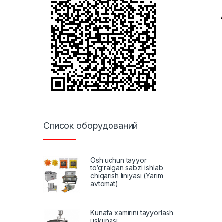
Список оборудований
Osh uchun tayyor
to‘g‘ralgan sabzi ishlab
chiqarish liniyasi (Yarim
avtomat)
Kunafa xamirini tayyorlash
uskunasi