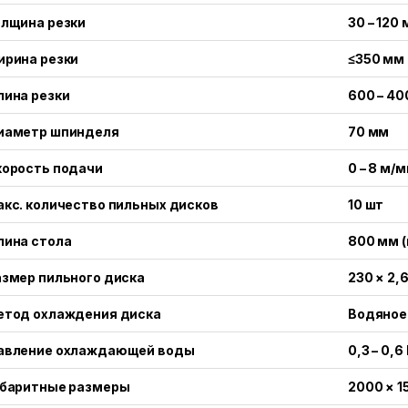
олщина резки
30 – 120
ирина резки
≤350 мм
ина резки
600 – 4
иаметр шпинделя
70 мм
корость подачи
0 – 8 м/
кс. количество пильных дисков
10 шт
лина стола
800 мм (
змер пильного диска
230 × 2,
етод охлаждения диска
Водяное
авление охлаждающей воды
0,3 – 0,
абаритные размеры
2000 × 1