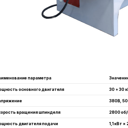
аименование параметра
Значени
ощность основного двигателя
30 + 30 
апряжение
380В, 50
корость вращения шпинделя
2800 об
ощность двигателя подачи
1,1 кВт × 