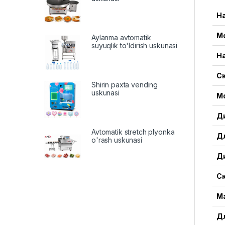
Н
М
Aylanma avtomatik
suyuqlik to'ldirish uskunasi
Н
С
Shirin paxta vending
uskunasi
М
Д
Avtomatik stretch plyonka
Дл
o'rash uskunasi
Д
С
Ма
Д