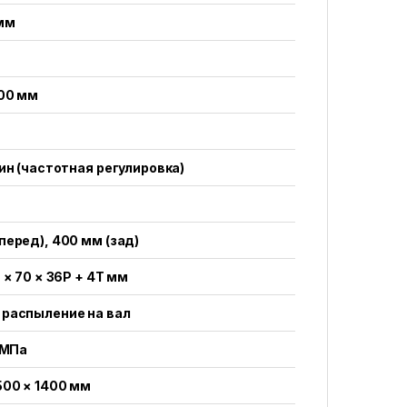
 мм
000 мм
мин (частотная регулировка)
перед), 400 мм (зад)
6 × 70 × 36P + 4T мм
 распыление на вал
6 МПа
500 × 1400 мм