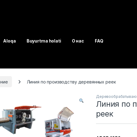
Aloqa
Buyurtma holati
О нас
FAQ
ние
Линия по производству деревянных реек
Деревообрабатываю
Линия по 
реек