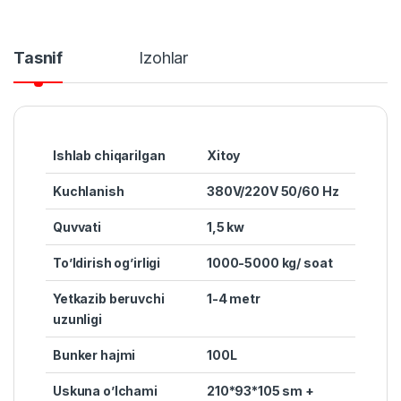
Tasnif
Izohlar
Ishlab chiqarilgan
Xitoy
Kuchlanish
380V/220V 50/60 Hz
Quvvat
i
1,5 kw
To’ldirish og’irligi
1000-5000 kg/ soat
Yetkazib beruvchi
1-4 metr
uzunligi
Bunker hajmi
100L
Uskuna o’lchami
210*93*105 sm +