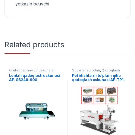
yetkazib beuvchi
Related products
Omborda mavjud uskunalar
,
Suv mahsulotlari
,
Qadoqlash
Qadoqlash
Lentali qadoqlash uskunasi
Pet idishlarni to’plam qilib
AF-GS246-900
qadoqlash uskunasi AF-TP1-
5