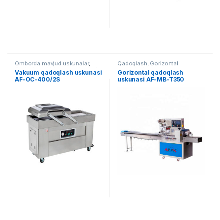
Omborda mavjud uskunalar
,
Qadoqlash
,
Gorizontal
Qadoqlash
,
Vakuum qadoqlash
qadoqlash
Vakuum qadoqlash uskunasi
Gorizontal qadoqlash
AF-OC-400/2S
uskunasi AF-MB-T350