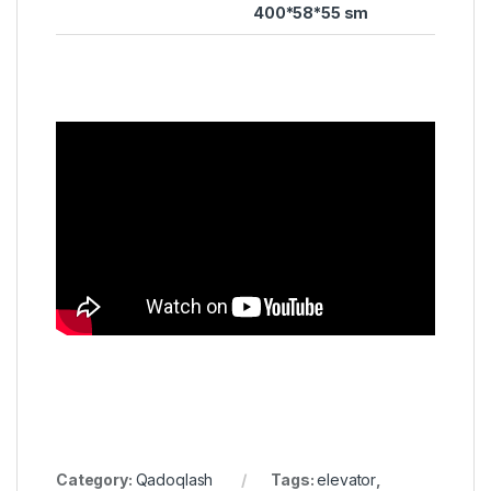
400*58*55 sm
Category:
Qadoqlash
Tags:
elevator
,