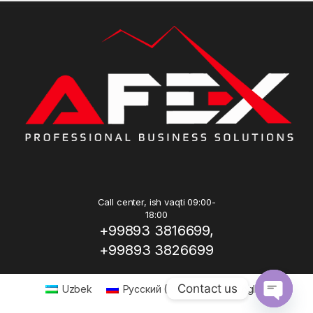
Call center, ish vaqti 09:00-
18:00
+99893 3816699,
+99893 3826699
Contact us
Uzbek
Русский
(
Russian
)
English