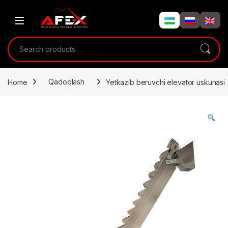
Skip to navigation
Skip to content
Search for:
Home
Qadoqlash
Yetkazib beruvchi elevator uskunasi