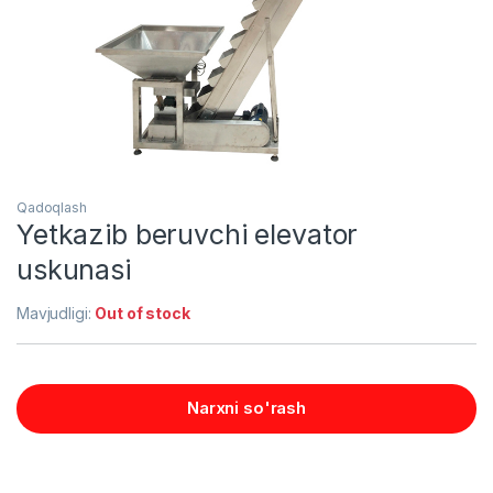
Qadoqlash
Yetkazib beruvchi elevator
uskunasi
Mavjudligi:
Out of stock
Narxni so'rash