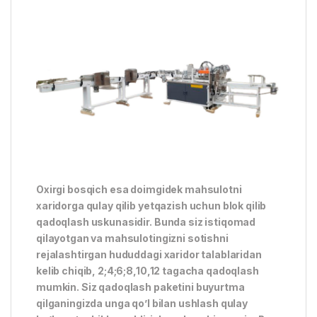
Oxirgi bosqich esa doimgidek mahsulotni
xaridorga qulay qilib yetqazish uchun blok qilib
qadoqlash uskunasidir. Bunda siz istiqomad
qilayotgan va mahsulotingizni sotishni
rejalashtirgan hududdagi xaridor talablaridan
kelib chiqib, 2;4;6;8,10,12 tagacha qadoqlash
mumkin. Siz qadoqlash paketini buyurtma
qilganingizda unga qo’l bilan ushlash qulay