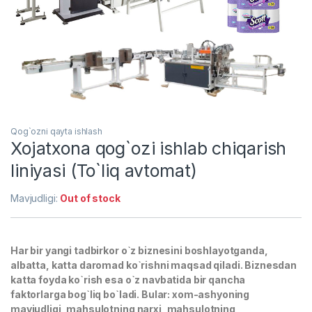
Qog`ozni qayta ishlash
Xojatxona qog`ozi ishlab chiqarish
liniyasi (To`liq avtomat)
Mavjudligi:
Out of stock
Har bir yangi tadbirkor o`z biznesini boshlayotganda,
albatta, katta daromad ko`rishni maqsad qiladi. Biznesdan
katta foyda ko`rish esa o`z navbatida bir qancha
faktorlarga bog`liq bo`ladi. Bular: xom-ashyoning
mavjudligi, mahsulotning narxi, mahsulotning