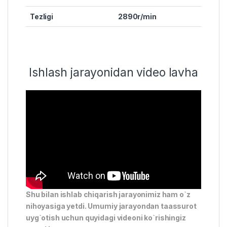
Tezligi
2890r/min
Ishlash jarayonidan video lavha
Shu bilan ishlab chiqarish jarayonimiz ham o`z
nihoyasiga yetdi. Umumiy jarayondan taassurot
uyg`otish uchun quyidagi videoni ko`rishingiz