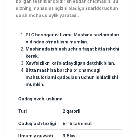
bo’lgan teshiklar qoldirish esdan chiqmasin. Bu
sizning mahsulotingizni oladigan xaridor uchun
qo’shimcha qulaylik yaratadi.
PLC boshqaruv tizimi. Mashina sozlamalari
oldindan o’rnatilishi mumkin.
Mashinada ishlash uchun faqat bitta ishchi
kerak.
Xavfsizlikni kafolatlaydigan datchik bilan.
Bitta mashina barcha o’lchamdagi
mahsulotlarni qadoqlash uchun ishlatilishi
mumkin.
Qadoqlovchi uskuna
Turi
2 qatorli
Qadoqlash tezligi
8-15 ta/minut
Umumiy quvvati
3,5kw