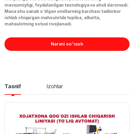
mavsumiyligi, foydalanilgan texnologiya va aholi daromadi.
Mana shu sanab o`tilgan omillarning barchasi tadbirkor
ishlab chiqargan mahsulotda topilsa, albatta,
mahsulotning sotuvi rivojlanadi.
Narxni so'rash
Tasnif
Izohlar