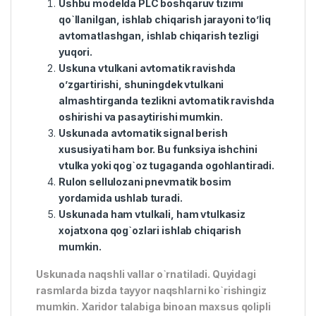
Ushbu modelda PLC boshqaruv tizimi
qo`llanilgan, ishlab chiqarish jarayoni to’liq
avtomatlashgan, ishlab chiqarish tezligi
yuqori.
Uskuna vtulkani avtomatik ravishda
o’zgartirishi, shuningdek vtulkani
almashtirganda tezlikni avtomatik ravishda
oshirishi va pasaytirishi mumkin.
Uskunada avtomatik signal berish
xususiyati ham bor. Bu funksiya ishchini
vtulka yoki qog`oz tugaganda ogohlantiradi.
Rulon sellulozani pnevmatik bosim
yordamida ushlab turadi.
Uskunada ham vtulkali, ham vtulkasiz
xojatxona qog`ozlari ishlab chiqarish
mumkin.
Uskunada naqshli vallar o`rnatiladi. Quyidagi
rasmlarda bizda tayyor naqshlarni ko`rishingiz
mumkin. Xaridor talabiga binoan maxsus qolipli