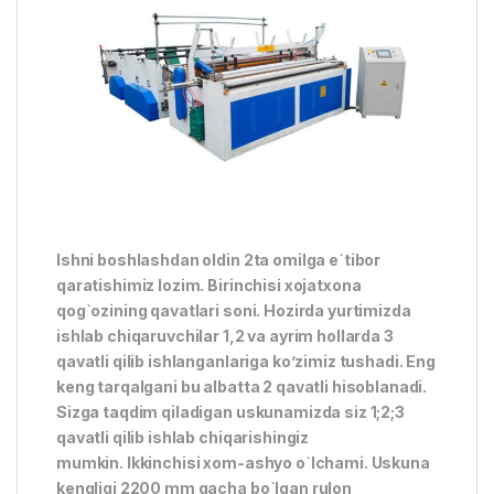
Ishni boshlashdan oldin 2ta omilga e`tibor
qaratishimiz lozim. Birinchisi xojatxona
qog`ozining qavatlari soni. Hozirda yurtimizda
ishlab chiqaruvchilar 1,2 va ayrim hollarda 3
qavatli qilib ishlanganlariga ko’zimiz tushadi. Eng
keng tarqalgani bu albatta 2 qavatli hisoblanadi.
Sizga taqdim qiladigan uskunamizda siz 1;2;3
qavatli qilib ishlab chiqarishingiz
mumkin. Ikkinchisi xom-ashyo o`lchami. Uskuna
kengligi 2200 mm gacha bo`lgan rulon