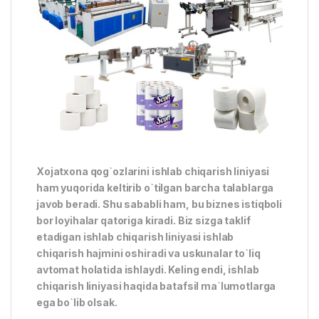
Xojatxona qog`ozlarini ishlab chiqarish liniyasi
ham yuqorida keltirib o`tilgan barcha talablarga
javob beradi. Shu sababli ham, bu biznes istiqboli
bor loyihalar qatoriga kiradi. Biz sizga taklif
etadigan ishlab chiqarish liniyasi ishlab
chiqarish hajmini oshiradi va uskunalar to`liq
avtomat holatida ishlaydi. Keling endi, ishlab
chiqarish liniyasi haqida batafsil ma`lumotlarga
ega bo`lib olsak.