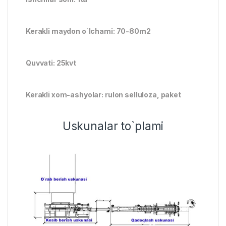
Kerakli maydon o`lchami: 70-80m2
Quvvati: 25kvt
Kerakli xom-ashyolar: rulon selluloza, paket
Uskunalar to`plami