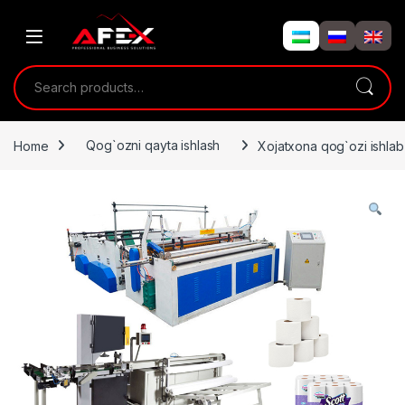
Skip to navigation
Skip to content
Search for:
Home
Qog`ozni qayta ishlash
Xojatxona qog`ozi ishlab c