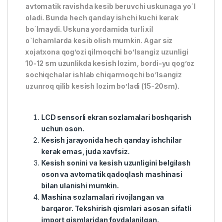
avtomatik ravishda kesib beruvchi uskunaga yo`l
oladi. Bunda hech qanday ishchi kuchi kerak
bo`lmaydi. Uskuna yordamida turli xil
o`lchamlarda kesib olish mumkin. Agar siz
xojatxona qog’ozi qilmoqchi bo’lsangiz uzunligi
10-12 sm uzunlikda kesish lozim, bordi-yu qog’oz
sochiqchalar ishlab chiqarmoqchi bo’lsangiz
uzunroq qilib kesish lozim bo’ladi (15-20sm).
LCD sensorli ekran sozlamalari boshqarish
uchun oson.
Kesish jarayonida hech qanday ishchilar
kerak emas, juda xavfsiz.
Kesish sonini va kesish uzunligini belgilash
oson va avtomatik qadoqlash mashinasi
bilan ulanishi mumkin.
Mashina sozlamalari rivojlangan va
barqaror. Tekshirish qismlari asosan sifatli
import qismlaridan foydalanilgan.