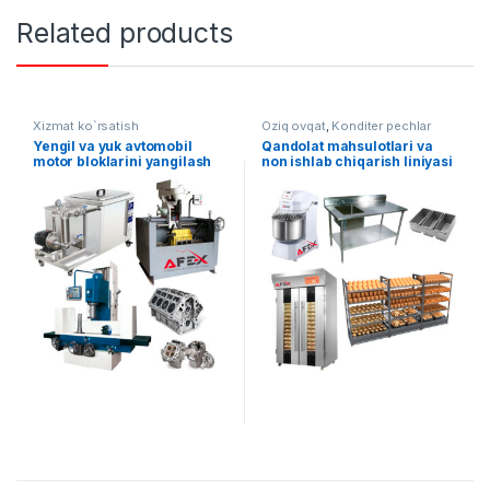
Related products
Xizmat ko`rsatish
Oziq ovqat
,
Konditer pechlar
Yengil va yuk avtomobil
Qandolat mahsulotlari va
motor bloklarini yangilash
non ishlab chiqarish liniyasi
uskunasi AF-B005
AF-L006