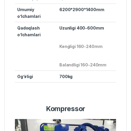
Umumiy
6200*2900*1400mm
o’lchamlari
Qadoqlash
Uzunligi 400-600mm
o’lchamlari
Kengligi 160-240mm
Balandligi 160-240mm
Og’irligi
700kg
Kompressor