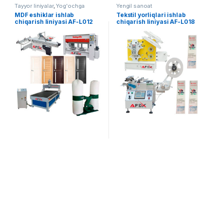
Tayyor liniyalar
,
Yog'ochga
Yengil sanoat
ishlov berish
MDF eshiklar ishlab
Tekstil yorliqlari ishlab
chiqarish liniyasi AF-L012
chiqarish liniyasi AF-L018