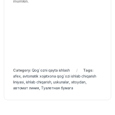
mumkin.
Category:
Qog`ozni qayta ishlash
Tags:
afex
,
avtomatik xojatxona qog`ozi ishlab chiqarish
liniyasi
,
ishlab chiqarish
,
uskunalar
,
xitoydan
,
автомат линия
,
Туалетная бумага