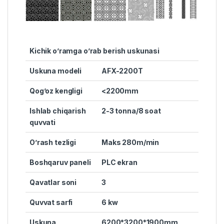
Kichik o’ramga o’rab berish uskunasi
Uskuna modeli
AFX-2200T
Qog’oz kengligi
<2200mm
Ishlab chiqarish
2-3 tonna/8 soat
quvvati
O’rash tezligi
Maks 280m/min
Boshqaruv paneli
PLC ekran
Qavatlar soni
3
Quvvat sarfi
6 kw
Uskuna
6200*3200*1900mm