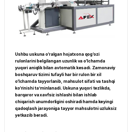
Ushbu uskuna o‘ralgan hojatxona qog‘ozi
rulonlarini belgilangan uzunlik va o‘lchamda
yuqori aniqlik bilan avtomatik kesadi. Zamonaviy
boshqaruv tizimi tufayli har bir rulon bir xil
o‘lchamda tayyorlanib, mahsulot sifati va tashqi
ko‘rinishi ta’minlanadi. Uskuna yuqori tezlikda,
barqaror va xavfsiz ishlashi bilan ishlab
chiqarish unumdorligini oshiradi hamda keyingi
qadoqlash jarayoniga tayyor mahsulotni uzluksiz
yetkazib beradi.