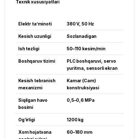
Texnik xususiyatlari
Elektr ta’minoti
380 V, 50 Hz
Kesish uzunligi
Sozlanadigan
Ish tezligi
50–110 kesim/min
Boshqaruv tizimi
PLC boshqaruvi, servo
yuritma,
sensorli ekran
Kesish tebranish
Kamar (Cam)
mexanizmi
konstruksiyasi
Siqilgan havo
0,5–0,6 MPa
bosimi
Og‘irligi
1200 kg
Xom hojatxona
60–180 mm