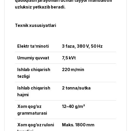
qadoqlash jarayonlari uchun tayyor mahsulotni
uzluksiz yetkazib beradi.
Texnik xususiyatlari
Elektr ta’minoti
3 faza, 380 V, 50 Hz
Umumiy quvvat
7,5 kVt
Ishlab chiqarish
220 m/min
tezligi
Ishlab chiqarish
2 tonna/sutka
hajmi
Xom qog‘oz
12–40 g/m²
grammaturasi
Xom qog‘oz ruloni
Maks. 1800 mm