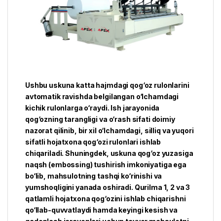
Ushbu uskuna katta hajmdagi qog‘oz rulonlarini
avtomatik ravishda belgilangan o‘lchamdagi
kichik rulonlarga o‘raydi. Ish jarayonida
qog‘ozning tarangligi va o‘rash sifati doimiy
nazorat qilinib, bir xil o‘lchamdagi, silliq va yuqori
sifatli hojatxona qog‘ozi rulonlari ishlab
chiqariladi. Shuningdek, uskuna qog‘oz yuzasiga
naqsh (embossing) tushirish imkoniyatiga ega
bo‘lib, mahsulotning tashqi ko‘rinishi va
yumshoqligini yanada oshiradi. Qurilma 1, 2 va 3
qatlamli hojatxona qog‘ozini ishlab chiqarishni
qo‘llab-quvvatlaydi hamda keyingi kesish va