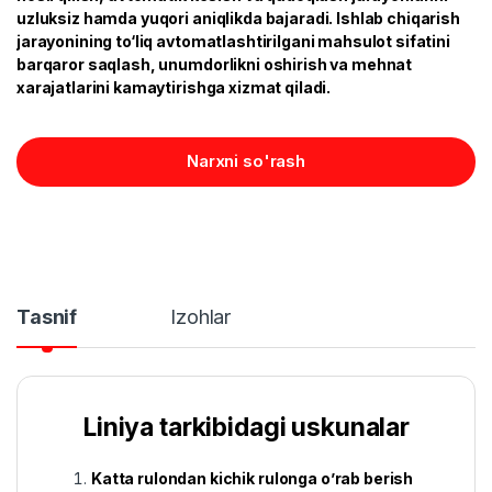
uzluksiz hamda yuqori aniqlikda bajaradi. Ishlab chiqarish
jarayonining to‘liq avtomatlashtirilgani mahsulot sifatini
barqaror saqlash, unumdorlikni oshirish va mehnat
xarajatlarini kamaytirishga xizmat qiladi.
Narxni so'rash
Tasnif
Izohlar
Liniya tarkibidagi uskunalar
Katta rulondan kichik rulonga o’rab berish