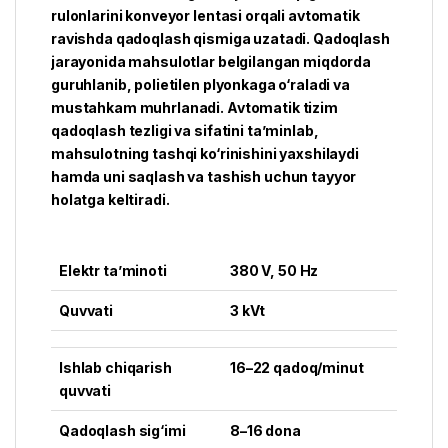
rulonlarini konveyor lentasi orqali avtomatik
ravishda qadoqlash qismiga uzatadi. Qadoqlash
jarayonida mahsulotlar belgilangan miqdorda
guruhlanib, polietilen plyonkaga o‘raladi va
mustahkam muhrlanadi. Avtomatik tizim
qadoqlash tezligi va sifatini ta’minlab,
mahsulotning tashqi ko‘rinishini yaxshilaydi
hamda uni saqlash va tashish uchun tayyor
holatga keltiradi.
Elektr ta’minoti
380 V, 50 Hz
Quvvati
3 kVt
Ishlab chiqarish
16–22 qadoq/minut
quvvati
Qadoqlash sig‘imi
8–16 dona