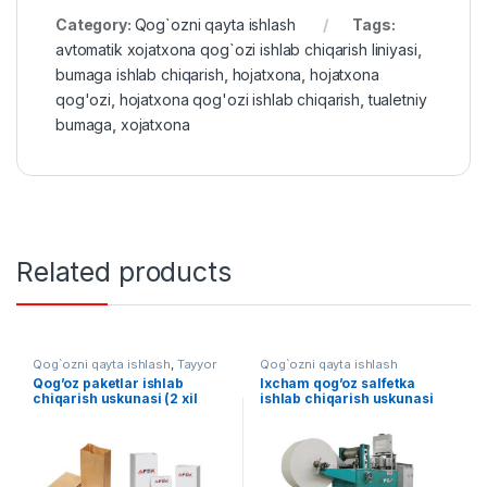
Category:
Qog`ozni qayta ishlash
Tags:
avtomatik xojatxona qog`ozi ishlab chiqarish liniyasi
,
bumaga ishlab chiqarish
,
hojatxona
,
hojatxona
qog'ozi
,
hojatxona qog'ozi ishlab chiqarish
,
tualetniy
bumaga
,
xojatxona
Related products
Qog`ozni qayta ishlash
,
Tayyor
Qog`ozni qayta ishlash
liniyalar
Qog’oz paketlar ishlab
Ixcham qog’oz salfetka
chiqarish uskunasi (2 xil
ishlab chiqarish uskunasi
rangli printer bilan)