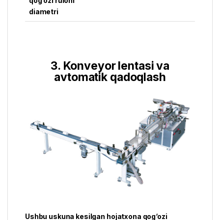
qog‘ozi ruloni
diametri
3. Konveyor lentasi va
avtomatik qadoqlash
Ushbu uskuna kesilgan hojatxona qog‘ozi