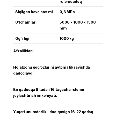
rulon/qadoq
Siqilgan havo bosimi
0,6 MPa
O‘lchamlari
5000 × 1000 × 1500
mm
Og‘irligi
1000 kg
Afzalliklari:
Hojatxona qog‘ozlarini avtomatik ravishda
qadoqlaydi.
Bir qadoqqa 8 tadan 16 tagacha rulonni
joylashtirish imkoniyati.
Yuqori unumdorlik – daqiqasiga 16–22 qadoq