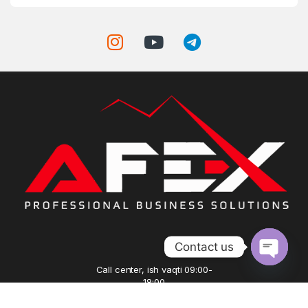
Contact us
Call center, ish vaqti 09:00-
Open ch
18:00
+99893 3816699,