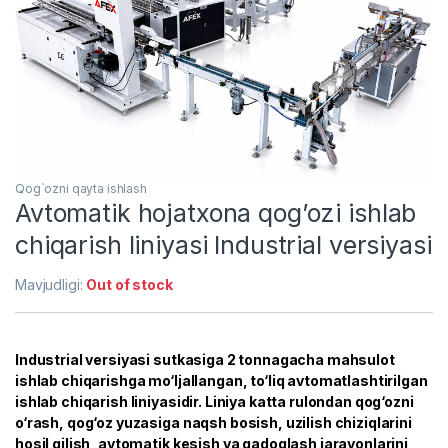
Qog`ozni qayta ishlash
Avtomatik hojatxona qog’ozi ishlab
chiqarish liniyasi Industrial versiyasi
Mavjudligi:
Out of stock
Industrial versiyasi sutkasiga 2 tonnagacha mahsulot
ishlab chiqarishga mo‘ljallangan, to‘liq avtomatlashtirilgan
ishlab chiqarish liniyasidir. Liniya katta rulondan qog‘ozni
o‘rash, qog‘oz yuzasiga naqsh bosish, uzilish chiziqlarini
hosil qilish, avtomatik kesish va qadoqlash jarayonlarini