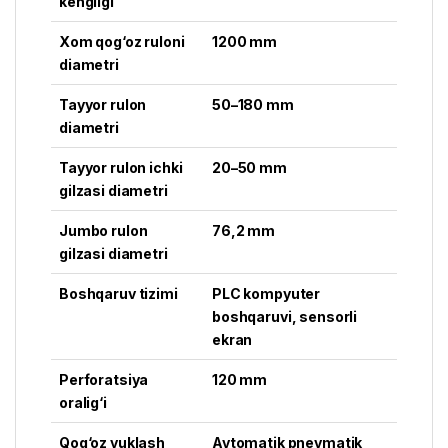
kengligi
Xom qog‘oz ruloni
1200 mm
diametri
Tayyor rulon
50–180 mm
diametri
Tayyor rulon ichki
20–50 mm
gilzasi diametri
Jumbo rulon
76,2 mm
gilzasi diametri
Boshqaruv tizimi
PLC kompyuter
boshqaruvi, sensorli
ekran
Perforatsiya
120 mm
oralig‘i
Qog‘oz yuklash
Avtomatik pnevmatik