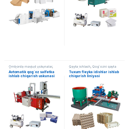
Omborda mavjud uskunalar
,
Qayta ishlash
,
Qog`ozni qayta
Qog`ozni qayta ishlash
ishlash
Avtomatik qog`oz salfetka
Tuxum fleyka idishlar ishlab
ishlab chiqarish uskunasi
chiqarish liniyasi
(Sensorli boshqaruv panelli)
AF-B002