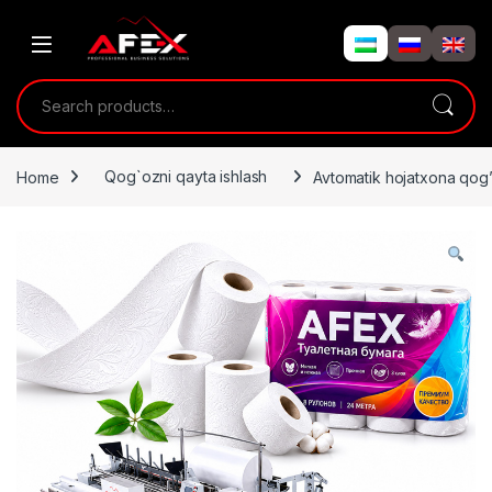
Skip to navigation
Skip to content
Search for:
Home
Qog`ozni qayta ishlash
Avtomatik hojatxona qog’oz