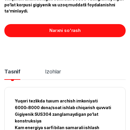
po‘lat korpusi gigiyenik va uzoq muddatli foydalanishni
ta’minlaydi.
Narxni so'rash
Tasnif
Izohlar
Yuqori tezlikda tuxum archish imkoniyati
6000–8000 dona/soat ishlab chiqarish quvvati
Gigiyenik SUS304 zanglamaydigan po‘lat
konstruksiya
Kam energiya sarfi bilan samarali ishlash