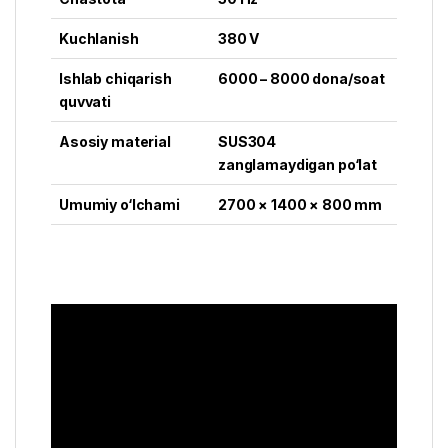
Kuchlanish
380 V
Ishlab chiqarish
6000 – 8000 dona/soat
quvvati
Asosiy material
SUS304
zanglamaydigan po‘lat
Umumiy o‘lchami
2700 × 1400 × 800 mm