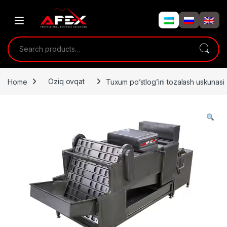
Skip to navigation
Skip to content
Search for:
Home
Oziq ovqat
Tuxum po’stlog’ini tozalash uskunasi