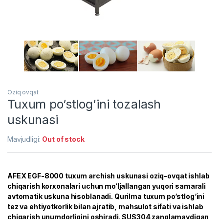
Oziq ovqat
Tuxum po’stlog’ini tozalash
uskunasi
Mavjudligi:
Out of stock
AFEX EGF-8000 tuxum archish uskunasi oziq-ovqat ishlab
chiqarish korxonalari uchun mo‘ljallangan yuqori samarali
avtomatik uskuna hisoblanadi. Qurilma tuxum po‘stlog‘ini
tez va ehtiyotkorlik bilan ajratib, mahsulot sifati va ishlab
chiqarish unumdorligini oshiradi. SUS304 zanglamaydigan