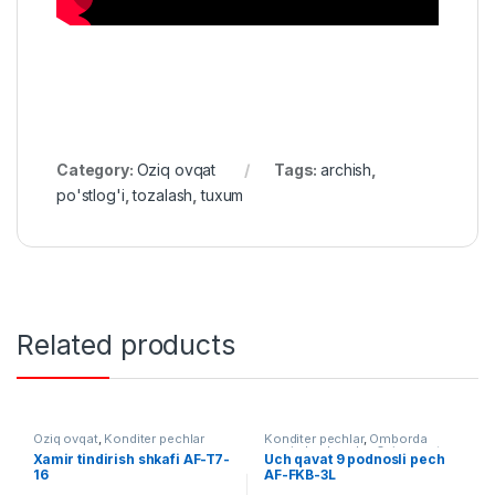
Category:
Oziq ovqat
Tags:
archish
,
po'stlog'i
,
tozalash
,
tuxum
Related products
Oziq ovqat
,
Konditer pechlar
Konditer pechlar
,
Omborda
mavjud uskunalar
,
Oziq ovqat
Xamir tindirish shkafi AF-T7-
Uch qavat 9 podnosli pech
16
AF-FKB-3L