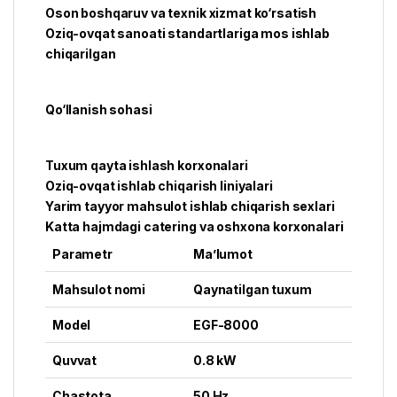
Oson boshqaruv va texnik xizmat ko‘rsatish
Oziq-ovqat sanoati standartlariga mos ishlab
chiqarilgan
Qo‘llanish sohasi
Tuxum qayta ishlash korxonalari
Oziq-ovqat ishlab chiqarish liniyalari
Yarim tayyor mahsulot ishlab chiqarish sexlari
Katta hajmdagi catering va oshxona korxonalari
Parametr
Ma’lumot
Mahsulot nomi
Qaynatilgan tuxum
Model
EGF-8000
Quvvat
0.8 kW
Chastota
50 Hz