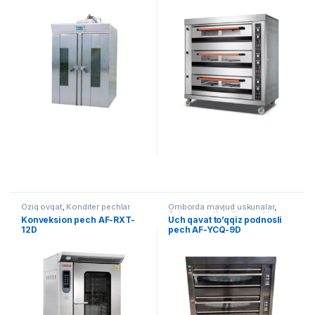
Oziq ovqat
,
Konditer pechlar
Omborda mavjud uskunalar
,
Oziq ovqat
,
Konditer pechlar
Konveksion pech AF-RXT-
Uch qavat to’qqiz podnosli
12D
pech AF-YCQ-9D