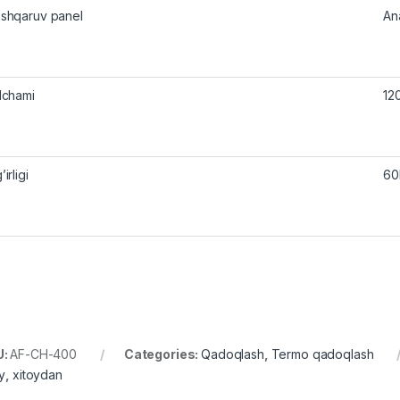
shqaruv panel
An
lchami
12
irligi
60
U:
AF-CH-400
Categories:
Qadoqlash
,
Termo qadoqlash
oy
,
xitoydan