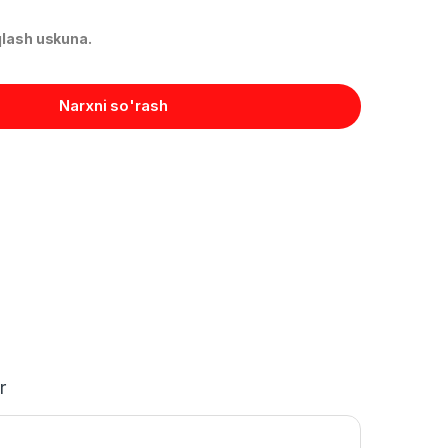
qlash uskuna.
Narxni so'rash
r