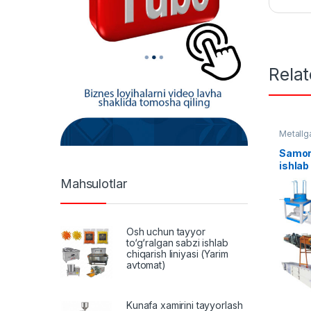
Rela
Metallga
uskunal
Samor
ishlab
AF-00
Mahsulotlar
Osh uchun tayyor
to‘g‘ralgan sabzi ishlab
chiqarish liniyasi (Yarim
avtomat)
Kunafa xamirini tayyorlash