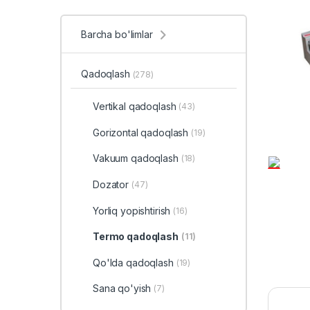
Barcha bo'limlar
Qadoqlash
(278)
Vertikal qadoqlash
(43)
Gorizontal qadoqlash
(19)
Vakuum qadoqlash
(18)
Dozator
(47)
Yorliq yopishtirish
(16)
Termo qadoqlash
(11)
Qo'lda qadoqlash
(19)
Sana qo'yish
(7)