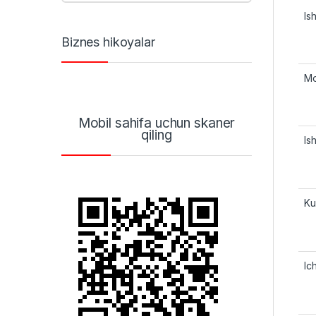
Is
Biznes hikoyalar
Mo
Mobil sahifa uchun skaner
qiling
Ish
Ku
Ic