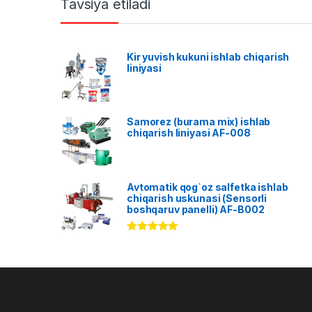
Tavsiya etiladi
Kir yuvish kukuni ishlab chiqarish
liniyasi
Samorez (burama mix) ishlab
chiqarish liniyasi AF-008
Avtomatik qog`oz salfetka ishlab
chiqarish uskunasi (Sensorli
boshqaruv panelli) AF-B002
Rated
5.00
out of 5