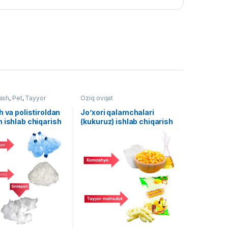
lash
,
Pet
,
Tayyor
Oziq ovqat
h va polistiroldan
Jo’xori qalamchalari
 ishlab chiqarish
(kukuruz) ishlab chiqarish
liniyasi AF-L005