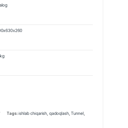
alog
00x630x260
kg
Tags:
ishlab chiqarish
,
qadoqlash
,
Tunnel
,