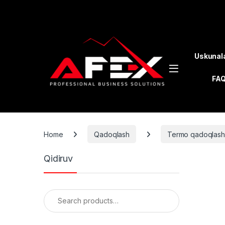
Skip to navigation
Skip to content
Uskunal
FA
Home
Qadoqlash
Termo qadoqlash
Qidiruv
Search for: