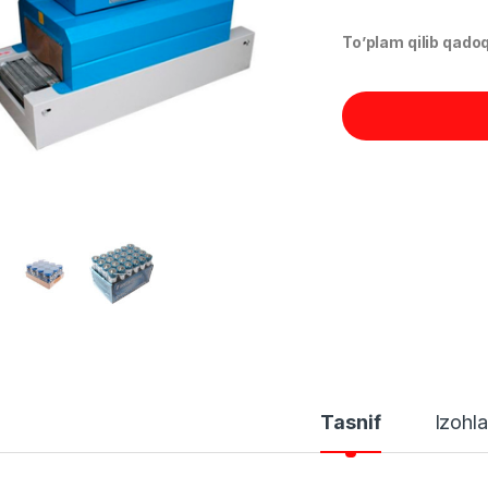
To’plam qilib qado
Tasnif
Izohla