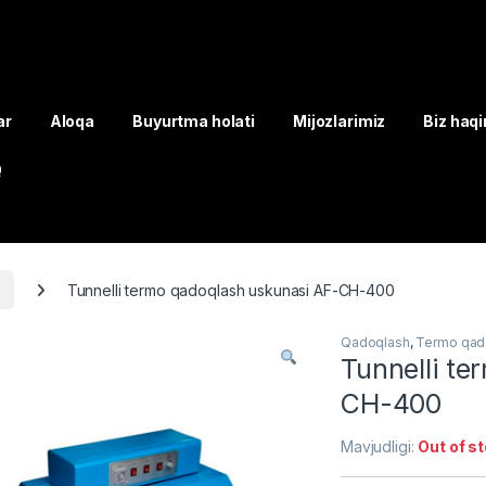
ar
Aloqa
Buyurtma holati
Mijozlarimiz
Biz haq
Q
Tunnelli termo qadoqlash uskunasi AF-CH-400
Qadoqlash
,
Termo qad
Tunnelli t
CH-400
Mavjudligi:
Out of s