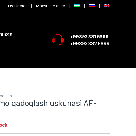
Uskunalar
Maxsus texnika
imizda
+99893 381 6699
+99893 382 6699
oqlash
ermo qadoqlash uskunasi AF-
tock