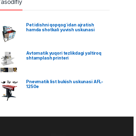
Tasodifiy
Pet idishni qopqog`idan ajratish
hamda shotkali yuvish uskunasi
Avtomatik yuqori tezlikdagi yaltiroq
shtamplash printeri
Pnevmatik list bukish uskunasi AFL-
1250e