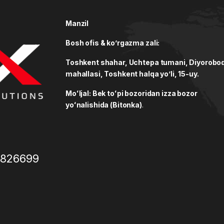
Manzil
Bosh ofis & ko’rgazma zali:
Toshkent shahar, Uchtepa tumani, Diyorobo
mahallasi, Toshkent halqa yo’li, 15-uy.
Moʻljal: Bek toʻpi bozoridan izza bozor
yoʻnalishida (Bitonka)
.
3826699