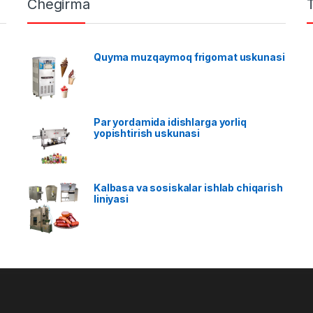
Chegirma
Quyma muzqaymoq frigomat uskunasi
Par yordamida idishlarga yorliq
yopishtirish uskunasi
Kalbasa va sosiskalar ishlab chiqarish
liniyasi