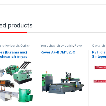
ted products
 ishlov berish
,
Qurilish
Yog'ochga ishlov berish
,
Rover
Qayta ish
ari
,
Tayyor liniyalar
liniyalar
ez (burama mix)
Rover AF-BCM1325C
PET idis
 chiqarish liniyasi
Sintepon
8
liniyasi