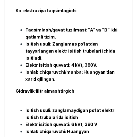
Ko-ekstruziya taqsimlagichi
Taqsimlash/qavat tuzilmasi: “A” va “B” ikki
qatlamli tizim.
Isitish usuli: Zanglamas po‘latdan
tayyorlangan elektr isitish trubalari ichida
isitiladi.
Elektr isitish quvvati: 4 kVt, 380V.
Ishlab chiqaruvchi/manba: Huangyan’dan
xarid qilingan.
Gidravlik filtr almashtirgich
Isitish usuli: zanglamaydigan po‘lat elektr
isitish trubalarida isitish
Elektr isitish quvvati: 6 kVt, 380 V
Ishlab chiqaruvchi: Huangyan