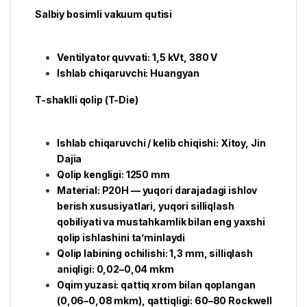
Salbiy bosimli vakuum qutisi
Ventilyator quvvati: 1,5 kVt, 380 V
Ishlab chiqaruvchi: Huangyan
T-shaklli qolip (T-Die)
Ishlab chiqaruvchi / kelib chiqishi: Xitoy, Jin
Dajia
Qolip kengligi: 1250 mm
Material: P20H — yuqori darajadagi ishlov
berish xususiyatlari, yuqori silliqlash
qobiliyati va mustahkamlik bilan eng yaxshi
qolip ishlashini ta’minlaydi
Qolip labining ochilishi: 1,3 mm, silliqlash
aniqligi: 0,02–0,04 mkm
Oqim yuzasi: qattiq xrom bilan qoplangan
(0,06–0,08 mkm), qattiqligi: 60–80 Rockwell