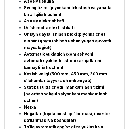
Asosiy uskuna
Swing tizimi (plyonkani tekislash va yanada
bir xil qilish uchun)
Asosiy elektr shkafi
Qo‘shimcha elektr shkafi
Onlayn qayta ishlash bloki (plyonka chet
qismini qayta ishlash uchun yuqori quvvatli
maydalagich)
Avtomatik yuklagich (xom ashyoni
avtomatik yuklash, ishchi xarajatlarini
kamaytirish uchun)
Kesish valigi (500 mm, 450 mm, 300 mm
o‘lchamlar tayyorlash imkoniyati)
Statik usulda chetni mahkamlash tizimi
(sovutish valigida plyonkani mahkamlash
uchun)
Nerxa
Hujjatlar (foydalanish qo‘llanmasi, invertor
qo‘llanmasi va boshqalar)
To‘liq avtomatik qog‘oz gilza yuklash va