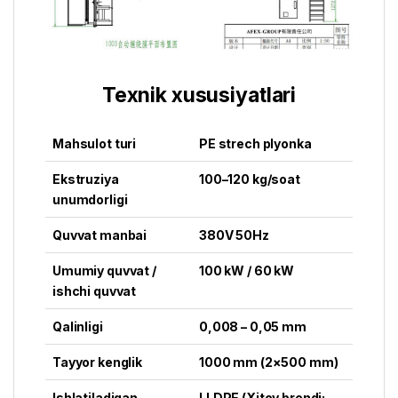
Texnik xususiyatlari
Mahsulot turi
PE strech plyonka
Ekstruziya
100–120 kg/soat
unumdorligi
Quvvat manbai
380V 50Hz
Umumiy quvvat /
100 kW / 60 kW
ishchi quvvat
Qalinligi
0,008 – 0,05 mm
Tayyor kenglik
1000 mm (2×500 mm)
Ishlatiladigan
LLDPE (Xitoy brendi: