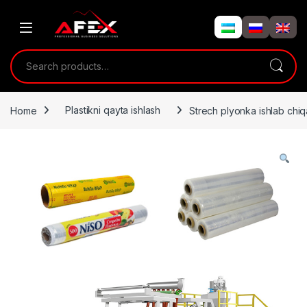
Skip to navigation
Skip to content
Search for:
Home
Plastikni qayta ishlash
Strech plyonka ishlab chi