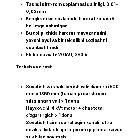
Tashqi sirt xrom qoplamasi qalinligi: 0,01–
0,02 mm
Kenglik erkin sozlanadi, harorat zonasi 9
bo‘limga oshirilgan
Bu qolip ichida harorat muvozanatini
yaxshilaydi va bir tekislikni sozlashni
osonlashtiradi
Elektr quvvati: 20 kVt, 380 V
Tortish va o‘rash
Sovutish va shakl berish vali: diametri 500
mm × 1350 mm (tumanga qarshi yon
silliqlangan val) × 1 dona
Haydovchi: 4 kVt motor + chastota
o‘zgartirgich × 1 dona
Sovutish tizimi: spiral oqim kanali, ultra-
nozik silliqlash, qattiq xrom qoplama, sovuq
suv bilan sovutish