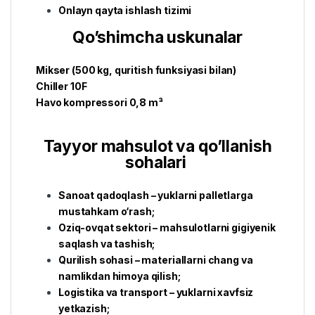
Onlayn qayta ishlash tizimi
Qo’shimcha uskunalar
Mikser (500 kg, quritish funksiyasi bilan)
Chiller 10F
Havo kompressori 0,8 m³
Tayyor mahsulot va qo’llanish
sohalari
Sanoat qadoqlash – yuklarni palletlarga
mustahkam o‘rash;
Oziq-ovqat sektori – mahsulotlarni gigiyenik
saqlash va tashish;
Qurilish sohasi – materiallarni chang va
namlikdan himoya qilish;
Logistika va transport – yuklarni xavfsiz
yetkazish;