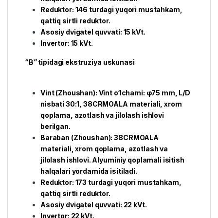
Reduktor: 146 turdagi yuqori mustahkam,
qattiq sirtli reduktor.
Asosiy dvigatel quvvati: 15 kVt.
Invertor: 15 kVt.
“B” tipidagi ekstruziya uskunasi
Vint (Zhoushan): Vint o‘lchami: φ75 mm, L/D
nisbati 30:1, 38CRMOALA materiali, xrom
qoplama, azotlash va jilolash ishlovi
berilgan.
Baraban (Zhoushan): 38CRMOALA
materiali, xrom qoplama, azotlash va
jilolash ishlovi. Alyuminiy qoplamali isitish
halqalari yordamida isitiladi.
Reduktor: 173 turdagi yuqori mustahkam,
qattiq sirtli reduktor.
Asosiy dvigatel quvvati: 22 kVt.
Invertor: 22 kVt.