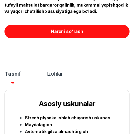
tufayli mahsulot barqaror qalinlik, mukammal yopishqoqlik
va yuqori cho‘zilish xususiyatiga ega bo‘ladi.
Narxni so'rash
Tasnif
Izohlar
Asosiy uskunalar
Strech plyonka ishlab chiqarish uskunasi
Maydalagich
Avtomatik gilza almashtirgich