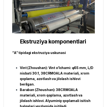
Ekstruziya komponentlari
“A” tipidagi ekstruziya uskunasi
Vint (Zhoushan): Vint o‘lchami: φ55 mm, L/D
nisbati 30:1, 38CRMOALA materiali, xrom
qoplama, azotlash va jilolash ishlovi
berilgan.
Baraban (Zhoushan): 38CRMOALA
materiali, xrom qoplama, azotlash va
jilolash ishlovi. Alyuminiy qoplamali isitish
halqalari yordamida isitiladi.