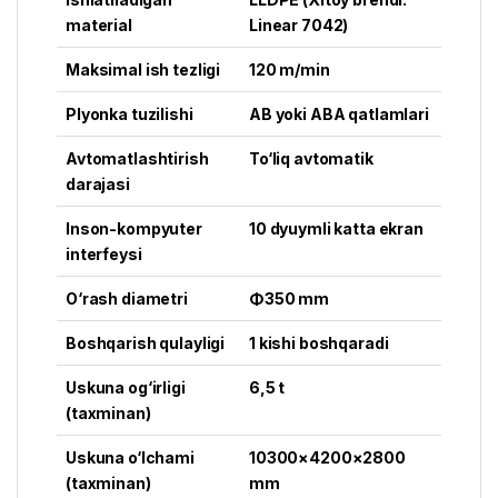
material
Linear 7042)
Maksimal ish tezligi
120 m/min
Plyonka tuzilishi
AB yoki ABA qatlamlari
Avtomatlashtirish
To‘liq avtomatik
darajasi
Inson-kompyuter
10 dyuymli katta ekran
interfeysi
O‘rash diametri
Φ350 mm
Boshqarish qulayligi
1 kishi boshqaradi
Uskuna og‘irligi
6,5 t
(taxminan)
Uskuna o‘lchami
10300×4200×2800
(taxminan)
mm