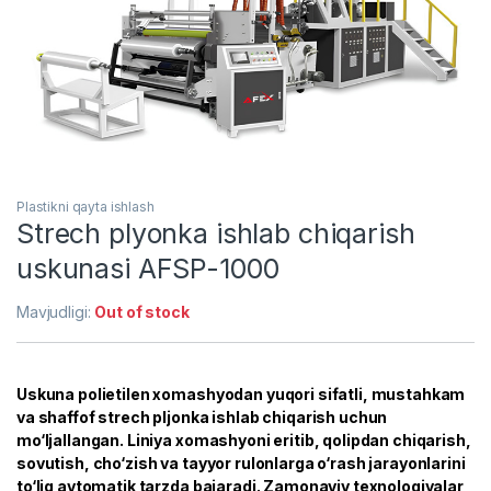
Plastikni qayta ishlash
Strech plyonka ishlab chiqarish
uskunasi AFSP-1000
Mavjudligi:
Out of stock
Uskuna polietilen xomashyodan yuqori sifatli, mustahkam
va shaffof strech pljonka ishlab chiqarish uchun
mo‘ljallangan. Liniya xomashyoni eritib, qolipdan chiqarish,
sovutish, cho‘zish va tayyor rulonlarga o‘rash jarayonlarini
to‘liq avtomatik tarzda bajaradi. Zamonaviy texnologiyalar