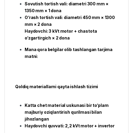
Sovutish tortish vali: diametri 300 mm ×
1350 mm × 1 dona
O‘rash tortish vali: diametri 450 mm × 1300
mm × 2 dona
Haydovchi: 3 kVt motor + chastota
o‘zgartirgich × 2 dona
Mana qora belgilar olib tashlangan tarjima
matni:
Qoldiq materiallarni qayta ishlash tizimi
Katta chet material uskunasi bir to‘plam
majburiy oziqlantirish qurilmasi bilan
jihozlangan
Haydovchi quvvati: 2,2 kVt motor + invertor